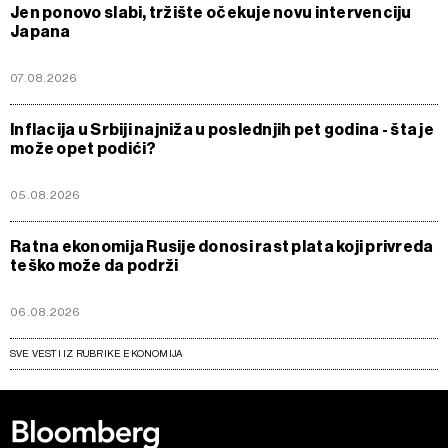
Jen ponovo slabi, tržište očekuje novu intervenciju
Japana
07.08.2026
Inflacija u Srbiji najniža u poslednjih pet godina - šta je
može opet podići?
05.08.2026
Ratna ekonomija Rusije donosi rast plata koji privreda
teško može da podrži
06.08.2026
SVE VESTI IZ RUBRIKE EKONOMIJA