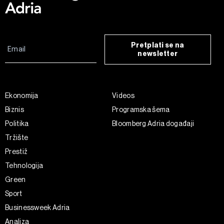
Pretplati se na
newsletter
Ekonomija
Videos
Biznis
Programska šema
Politika
Bloomberg Adria događaji
Tržište
Prestiž
Tehnologija
Green
Sport
Businessweek Adria
Analiza