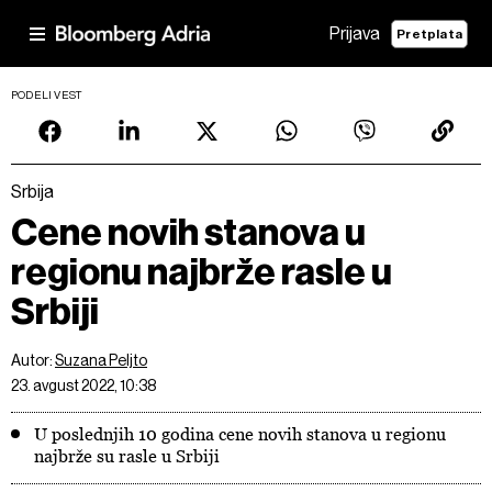
Prijava
Pretplata
PODELI VEST
Srbija
Cene novih stanova u
regionu najbrže rasle u
Srbiji
Autor:
Suzana Peljto
23. avgust 2022, 10:38
U poslednjih 10 godina cene novih stanova u regionu
najbrže su rasle u Srbiji