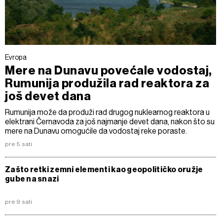
Evropa
Mere na Dunavu povećale vodostaj,
Rumunija produžila rad reaktora za
još devet dana
Rumunija može da produži rad drugog nuklearnog reaktora u
elektrani Černavoda za još najmanje devet dana, nakon što su
mere na Dunavu omogućile da vodostaj reke poraste.
pre 5 sati
Zašto retki zemni elementi kao geopolitičko oružje
gube na snazi
pre 9 sati