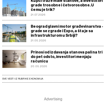
Kupci traže male stanove, a investitori
grade trosobne i četvorosobne. U
čemu je trik?
21.07.2026
Beograd glavni motor građevinarstva -
grade se zgrade i Expo, a šta je sa
infrastrukturom u Srbiji?
21.05.2026
Prinosi od izdavanja stanova pali na tri
do pet odsto, investitori menjaju
računicu
20.05.2026
SVE VESTI IZ RUBRIKE EKONOMIJA