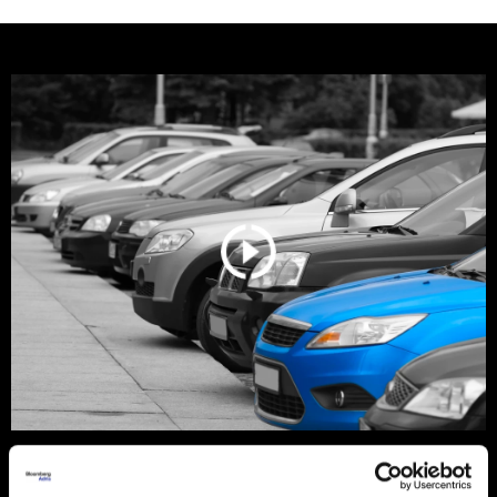
Srbija još vozi stare dizelaše, ali
tržište se menja zbog pravila EU