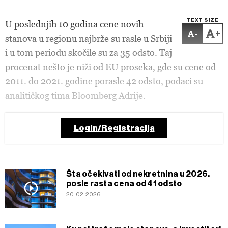
TEXT SIZE
U poslednjih 10 godina cene novih
-
+
stanova u regionu najbrže su rasle u Srbiji
i u tom periodu skočile su za 35 odsto. Taj
procenat nešto je niži od EU proseka, gde su cene od
2011. do 2021. godine porasle 42 odsto, podaci su
analitičkog tima Bloomberg Adrije.
Login/Registracija
Šta očekivati od nekretnina u 2026.
posle rasta cena od 41 odsto
20.02.2026