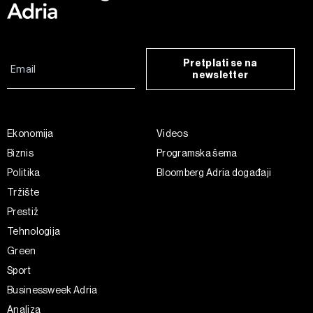
Pretplati se na
newsletter
Ekonomija
Videos
Biznis
Programska šema
Politika
Bloomberg Adria događaji
Tržište
Prestiž
Tehnologija
Green
Sport
Businessweek Adria
Analiza