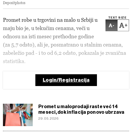
Depositphotos
TEXT SIZE
Promet robe u trgovini na malo u Srbiji u
-
+
maju bio je, u tekućim cenama, veći u
odnosu na isti mesec prethodne godine
(za 5,7 odsto), ali je, posmatrano u stalnim cenama,
zabeležio pad - i to od 6,2 odsto, pokazala je zvanična
statistika.
Login/Registracija
Promet u maloprodaji raste već 14
meseci, dok inflacija ponovo ubrzava
29.05.2026