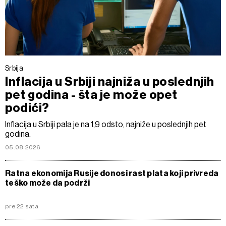
Srbija
Inflacija u Srbiji najniža u poslednjih
pet godina - šta je može opet
podići?
Inflacija u Srbiji pala je na 1,9 odsto, najniže u poslednjih pet
godina.
05.08.2026
Ratna ekonomija Rusije donosi rast plata koji privreda
teško može da podrži
pre 22 sata