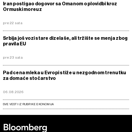
Iran postigao dogovor sa Omanom o plovidbi kroz
Ormuski moreuz
pre 22 sata
Srbija još vozi stare dizelaše, ali tržište se menja zbog
pravila EU
pre 23 sata
Pad cena mleka u Evropi stiže u nezgodnom trenutku
za domaće stočarstvo
06.08.2026
SVE VESTI IZ RUBRIKE EKONOMIJA