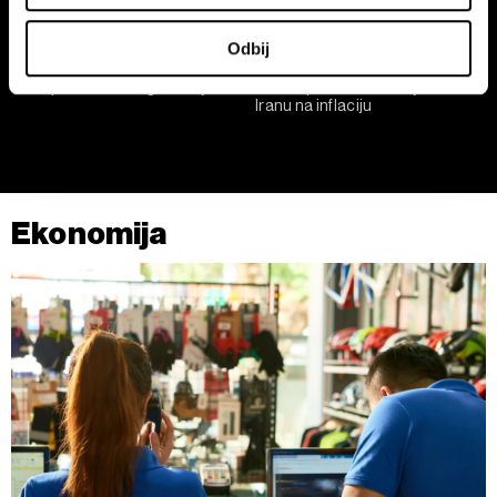
podaci i podesite željene opcije u
odeljku sa detaljima
.
U svakom trenutku možete da promenite ili povučete
Odbij
saglasnost u Deklaraciji o kolačićima.
Programeri u Srbiji zarađuju
ECB zadržala kamatne stope
četiri puta više od ugostitelja
kako bi procenila uticaj rata u
Iranu na inflaciju
Zajednički rukovaoci su HD-WIN ARENA SPORT d.o.o. i
Partneri
. Više o podacima koje obrađujemo kao i o
vašim pravima pročitajte u našoj
Politici privatnosti
, a o
kolačićima i drugim sličnim tehnologijama u
Politici
kolačića
.
Ekonomija
Kolačiće u bilo kojem trenutku možete ponovno ažurirati
klikom na „Prikaži detalje“. Pristanak možete u bilo kojem
trenutku opozvati bez negativnih posledica.