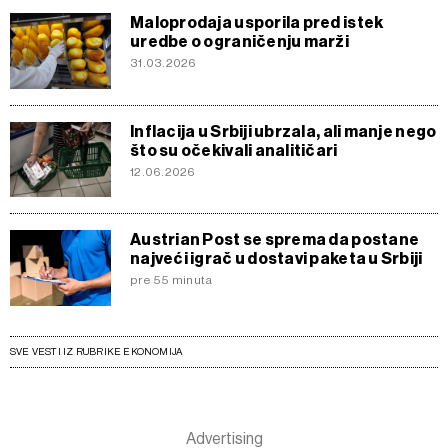
Maloprodaja usporila pred istek
uredbe o ograničenju marži
31.03.2026
Inflacija u Srbiji ubrzala, ali manje nego
što su očekivali analitičari
12.06.2026
Austrian Post se sprema da postane
najveći igrač u dostavi paketa u Srbiji
pre 55 minuta
SVE VESTI IZ RUBRIKE EKONOMIJA