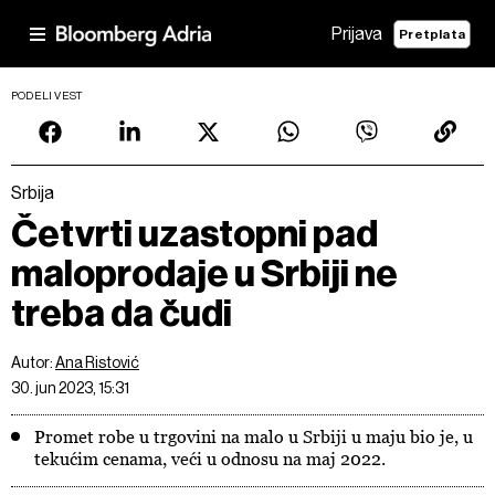
Prijava
Pretplata
PODELI VEST
Srbija
Četvrti uzastopni pad
maloprodaje u Srbiji ne
treba da čudi
Autor:
Ana Ristović
30. jun 2023, 15:31
Promet robe u trgovini na malo u Srbiji u maju bio je, u
tekućim cenama, veći u odnosu na maj 2022.