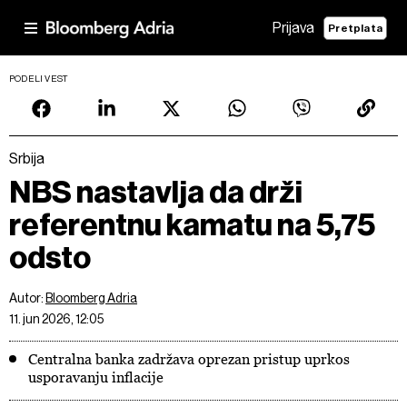
Prijava
Pretplata
PODELI VEST
Srbija
NBS nastavlja da drži
referentnu kamatu na 5,75
odsto
Autor:
Bloomberg Adria
11. jun 2026, 12:05
Centralna banka zadržava oprezan pristup uprkos
usporavanju inflacije