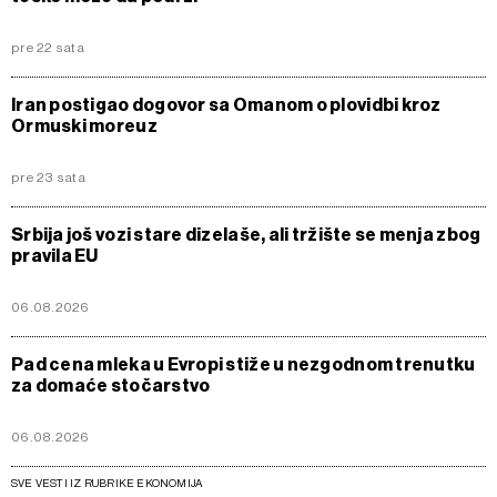
pre 22 sata
Iran postigao dogovor sa Omanom o plovidbi kroz
Ormuski moreuz
pre 23 sata
Srbija još vozi stare dizelaše, ali tržište se menja zbog
pravila EU
06.08.2026
Pad cena mleka u Evropi stiže u nezgodnom trenutku
za domaće stočarstvo
06.08.2026
SVE VESTI IZ RUBRIKE EKONOMIJA