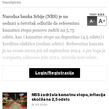
Depositphotos
TEXT SIZE
Narodna banka Srbije (NBS) je na
-
+
sednici u četvrtak odlučila da referentnu
kamatnu stopu ponovo zadrži na 5,75
odsto, kao i kamatne stope na depozitne (4,5 odsto) i
kreditne olakšice (sedam odsto). Referentna kamata
je na ovom nivou još od septembra 2024, a pre toga je
u avgustu, odnosno julu 2024. iznosila šest odsto.
Login/Registracija
NBS zadržala kamatnu stopu, inflacija
skočila na 2,5 odsto
12.03.2026