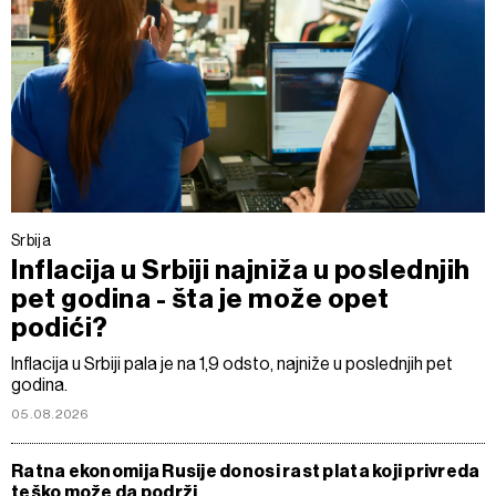
Srbija
Inflacija u Srbiji najniža u poslednjih
pet godina - šta je može opet
podići?
Inflacija u Srbiji pala je na 1,9 odsto, najniže u poslednjih pet
godina.
05.08.2026
Ratna ekonomija Rusije donosi rast plata koji privreda
teško može da podrži