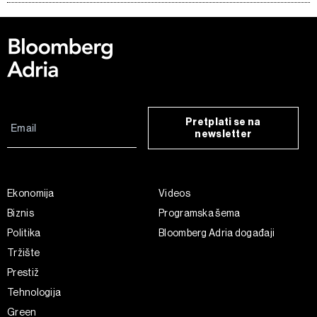
Pretplati se na
newsletter
Ekonomija
Videos
Biznis
Programska šema
Politika
Bloomberg Adria događaji
Tržište
Prestiž
Tehnologija
Green