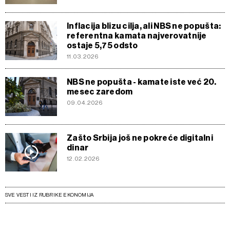
Inflacija blizu cilja, ali NBS ne popušta:
referentna kamata najverovatnije
ostaje 5,75 odsto
11.03.2026
NBS ne popušta - kamate iste već 20.
mesec zaredom
09.04.2026
Zašto Srbija još ne pokreće digitalni
dinar
12.02.2026
SVE VESTI IZ RUBRIKE EKONOMIJA