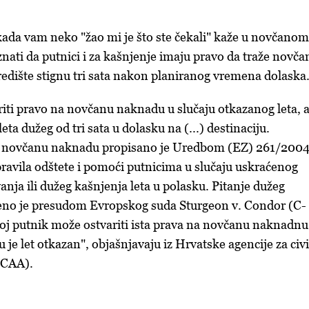
e kada vam neko "žao mi je što ste čekali" kaže u novčanom
znati da putnici i za kašnjenje imaju pravo da traže novča
dište stignu tri sata nakon planiranog vremena dolaska
iti pravo na novčanu naknadu u slučaju otkazanog leta, al
eta dužeg od tri sata u dolasku na (...) destinaciju.
 novčanu naknadu propisano je Uredbom (EZ) 261/2004
pravila odštete i pomoći putnicima u slučaju uskraćenog
anja ili dužeg kašnjenja leta u polasku. Pitanje dužeg
đeno je presudom Evropskog suda Sturgeon v. Condor (C-
oj putnik može ostvariti ista prava na novčanu naknadnu
u je let otkazan", objašnjavaju iz Hrvatske agencije za civ
CCAA).