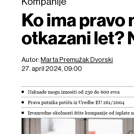
Kompanije
Ko ima pravo 
otkazani let? 
Autor:
Marta Premužak Dvorski
27. april 2024, 09:00
Naknade mogu iznositi od 250 do 600 evra
Prava putnika potiču iz Uredbe EU 261/2004
Izvanredne okolnosti štite kompanije od isplate 