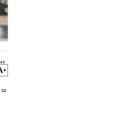
IZE
+
 za