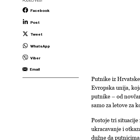
PODELI VEST
Facebook
Post
Tweet
WhatsApp
Viber
Email
Putnike iz Hrvatske,
Evropska unija, koj
putnike – od novča
samo za letove za k
Postoje tri situacij
ukracavanje i otkaz
dužne da putnicima 