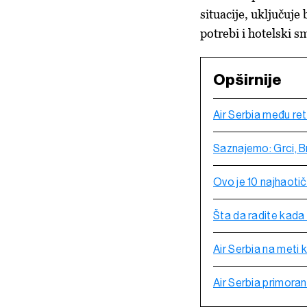
situacije, uključuje
potrebi i hotelski s
Opširnije
Air Serbia među ret
Saznajemo: Grci, Br
Ovo je 10 najhaoti
Šta da radite kada
Air Serbia na meti 
Air Serbia primora