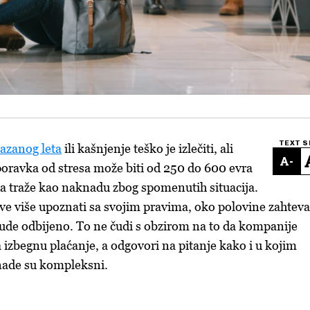
TEXT S
azanog leta
ili kašnjenje teško je izlečiti, ali
-
oravka od stresa može biti od 250 do 600 evra
a traže kao naknadu zbog spomenutih situacija.
sve više upoznati sa svojim pravima, oko polovine zahteva
ude odbijeno. To ne čudi s obzirom na to da kompanije
 izbegnu plaćanje, a odgovori na pitanje kako i u kojim
nade su kompleksni.