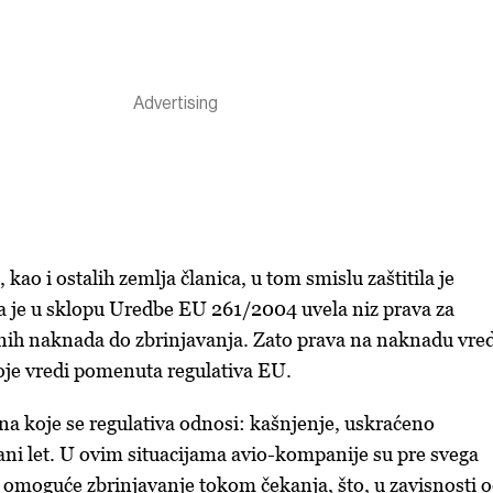
 kao i ostalih zemlja članica, u tom smislu zaštitila je
a je u sklopu Uredbe EU 261/2004 uvela niz prava za
nih naknada do zbrinjavanja. Zato prava na naknadu vre
oje vredi pomenuta regulativa EU.
e na koje se regulativa odnosi: kašnjenje, uskraćeno
ani let. U ovim situacijama avio-kompanije su pre svega
omoguće zbrinjavanje tokom čekanja, što, u zavisnosti 