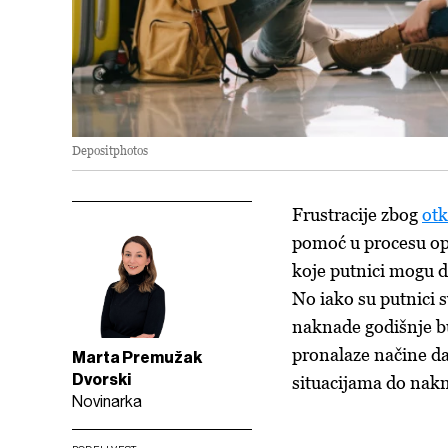
Depositphotos
Frustracije zbog
otk
pomoć u procesu op
koje putnici mogu d
No iako su putnici 
naknade godišnje b
pronalaze načine da
Marta Premužak
Dvorski
situacijama do nak
Novinarka