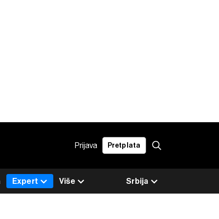
Prijava
Pretplata
a
Expert
Više
Srbija