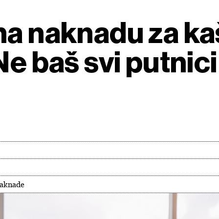
na naknadu za kaš
Ne baš svi putnici
naknade