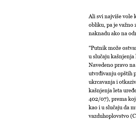
Ali svi najviše vol
obliku, pa je važno 
naknadu ako na odre
"Putnik može ostvar
u slučaju kašnjenja l
Navedeno pravo na
utvrđivanju opštih 
ukrcavanja i otkaziv
kašnjenja leta ure
402/07), prema koj
kao i u slučaju da m
vazduhoplovstvo (