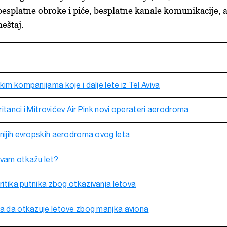
 besplatne obroke i piće, besplatne kanale komunikacije, 
meštaj.
kim kompanijama koje i dalje lete iz Tel Aviva
itanci i Mitrovićev Air Pink novi operateri aerodroma
čnijih evropskih aerodroma ovog leta
 vam otkažu let?
kritika putnika zbog otkazivanja letova
na da otkazuje letove zbog manjka aviona