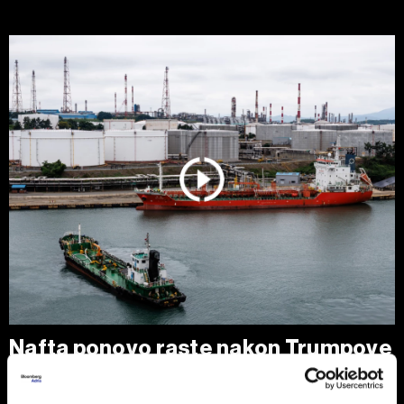
Nafta ponovo raste nakon Trumpove
poruke Iranu
Cene nafte porasle su nakon najvećeg dnevnog pada u