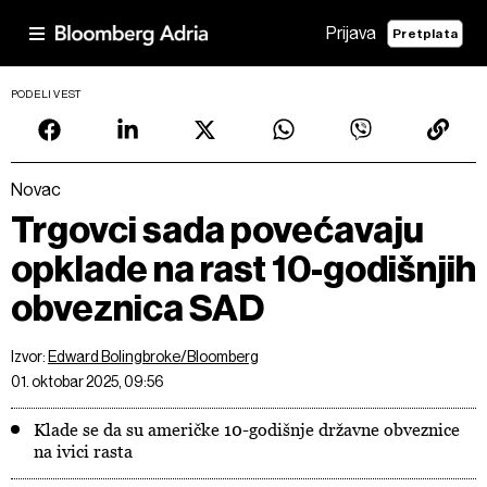
Prijava
Pretplata
PODELI VEST
Novac
Trgovci sada povećavaju
opklade na rast 10-godišnjih
obveznica SAD
Izvor:
Edward Bolingbroke/Bloomberg
01. oktobar 2025, 09:56
Klade se da su američke 10-godišnje državne obveznice
na ivici rasta