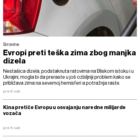
Sirovine
Evropi preti teška zima zbog manjka
dizela
Nestašica dizela, podstaknuta ratovima na Bliskom istoku i u
Ukrajini, mogla bi da preraste u još ozbiljniji problem kako se
približava zima na severnoj hemisferi a potražnja raste.
pre 6 sati
Kina pretiče Evropu u osvajanju naredne milijarde
vozača
pre 6 sati