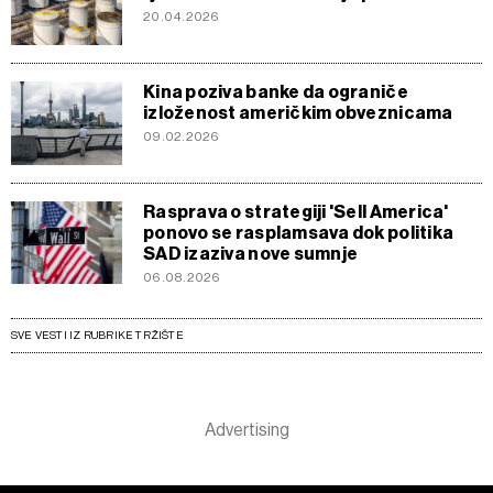
20.04.2026
Kina poziva banke da ograniče
izloženost američkim obveznicama
09.02.2026
Rasprava o strategiji 'Sell America'
ponovo se rasplamsava dok politika
SAD izaziva nove sumnje
06.08.2026
SVE VESTI IZ RUBRIKE TRŽIŠTE