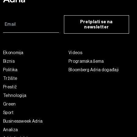
Pretplati se na
newsletter
Ekonomija
Videos
Biznis
Programska šema
Politika
Bloomberg Adria događaji
Tržište
Prestiž
Tehnologija
Green
Sport
Businessweek Adria
Analiza