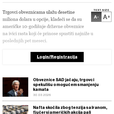
TEXT SIZE
Trgovci obveznicama ulažu desetine
-
+
miliona dolara u opcije, kladeći se da su
američke 10-godišnje državne obveznice
na ivici rasta koji će prinose spustiti najniže u
poslednjih pet meseci.
Login/Registracija
Obveznice SAD jačaju, trgovci
spekulišu o mogućem smanjenju
kamata
30.03.2026
Nafta skočila zbog tenzija sa Iranom,
fjučersi američkih akcija pali