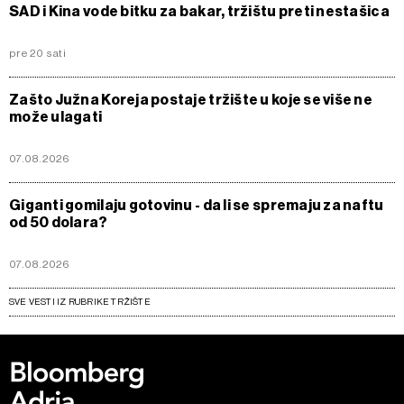
SAD i Kina vode bitku za bakar, tržištu preti nestašica
pre 20 sati
Zašto Južna Koreja postaje tržište u koje se više ne
može ulagati
07.08.2026
Giganti gomilaju gotovinu - da li se spremaju za naftu
od 50 dolara?
07.08.2026
SVE VESTI IZ RUBRIKE TRŽIŠTE