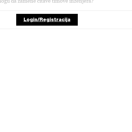
mogu da zamene čitave timove inženjera?
Login/Registracija