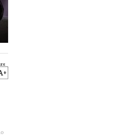
IZE
+
no