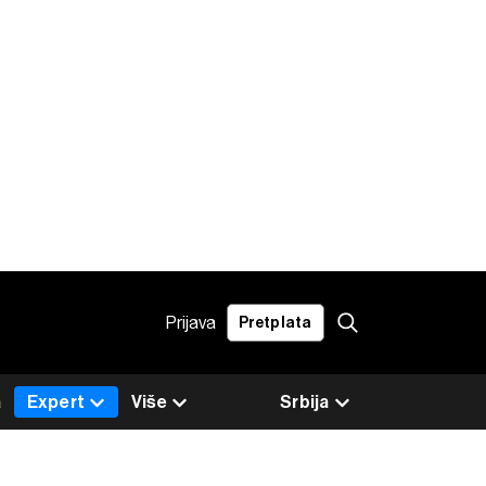
Prijava
Pretplata
a
Expert
Više
Srbija