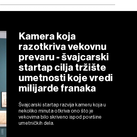
Kamera koja
razotkriva vekovnu
prevaru - švajcarski
startap cilja tržište
umetnosti koje vredi
milijarde franaka
Švajcarski startap razvija kameru koja u
nekoliko minuta otkriva ono što je
vekovima bilo skriveno ispod površine
umetničkih dela.