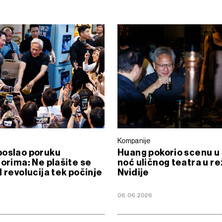
Kompanije
poslao poruku
Huang pokorio scenu u 
torima: Ne plašite se
noć uličnog teatra u rež
I revolucija tek počinje
Nvidije
6
06.06.2026