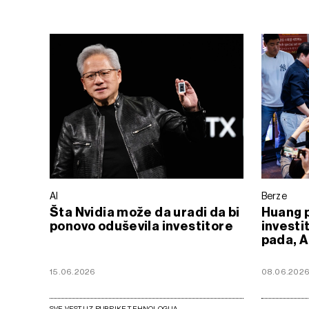
AI
Berze
Šta Nvidia može da uradi da bi
Huang 
ponovo oduševila investitore
investi
pada, A
15.06.2026
08.06.202
SVE VESTI IZ RUBRIKE TEHNOLOGIJA