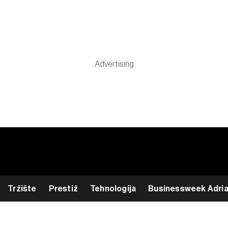
Tržište
Prestiž
Tehnologija
Businessweek Adri