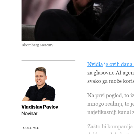
Bloomberg Mercury
Nvidia je ovih dana 
za glasovne AI agen
svako ga može korist
Na prvi pogled, to i
mnogo realniji, to 
Vladislav Pavlov
najefikasniji kanal 
Novinar
Zašto bi kompanija 
PODELI VEST