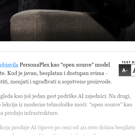
TEXT S
objavila
PersonaPlex kao "open source" model
-
te. Kod je javan, besplatan i dostupan svima -
iti, menjati i ugrađivati u sopstvene proizvode.
zgleda kao još jedan gest podrške AI zajednici.
Na drugi,
je lekcija iz moderne tehnološke moći: "open source" kao
za prodaju infrastrukture.
koja prodaje AI čipove po ceni od 40.000 dolara besplat