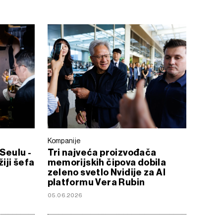
Kompanije
Seulu -
Tri najveća proizvođača
iji šefa
memorijskih čipova dobila
zeleno svetlo Nvidije za AI
platformu Vera Rubin
05.06.2026