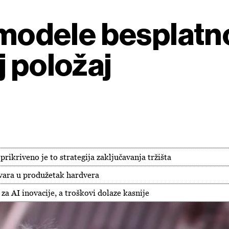
 modele besplatno
j položaj
prikriveno je to strategija zaključavanja tržišta
vara u produžetak hardvera
za AI inovacije, a troškovi dolaze kasnije