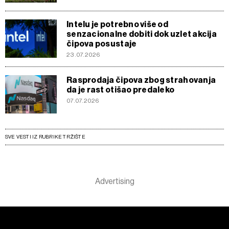
Intelu je potrebno više od
senzacionalne dobiti dok uzlet akcija
čipova posustaje
23.07.2026
Rasprodaja čipova zbog strahovanja
da je rast otišao predaleko
07.07.2026
SVE VESTI IZ RUBRIKE TRŽIŠTE