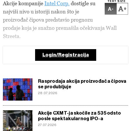
TEXT SIZE
Akcije kompanije
Intel Corp.
dostigle su
-
+
najviši nivo u istoriji nakon što je
proizvođač čipova predstavio prognozu
prodaje koja je snažno premašila očekivanja Wall
Streeta.
Login/Registracija
Rasprodaja akcija proizvođača čipova
se produbljuje
28.07.2026
Akcije CXMT-ja skočile za 535 odsto
posle spektakularnog IPO-a
27.07.2026