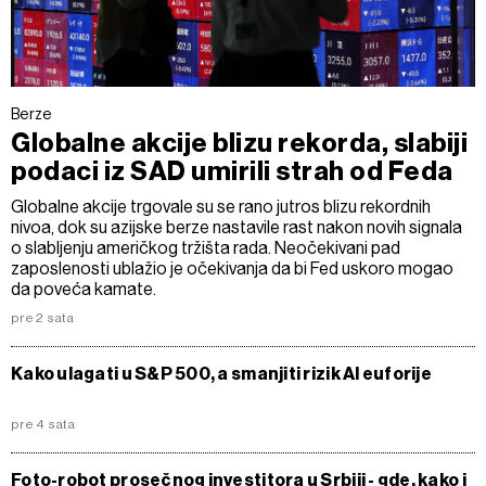
Berze
Globalne akcije blizu rekorda, slabiji
podaci iz SAD umirili strah od Feda
Globalne akcije trgovale su se rano jutros blizu rekordnih
nivoa, dok su azijske berze nastavile rast nakon novih signala
o slabljenju američkog tržišta rada. Neočekivani pad
zaposlenosti ublažio je očekivanja da bi Fed uskoro mogao
da poveća kamate.
pre 2 sata
Kako ulagati u S&P 500, a smanjiti rizik AI euforije
pre 4 sata
Foto-robot prosečnog investitora u Srbiji - gde, kako i