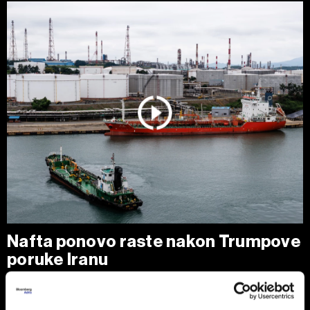
Nafta ponovo raste nakon Trumpove
poruke Iranu
Cene nafte porasle su nakon najvećeg dnevnog pada u
poslednjih nedelju dana, pošto je predsednik SAD Donald
Trump izjavio da je Teheranu ponudio 'poslednju priliku' za