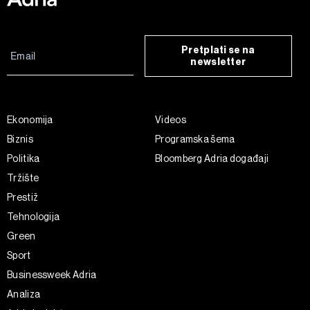
Pretplati se na
newsletter
Ekonomija
Videos
Biznis
Programska šema
Politika
Bloomberg Adria događaji
Tržište
Prestiž
Tehnologija
Green
Sport
Businessweek Adria
Analiza