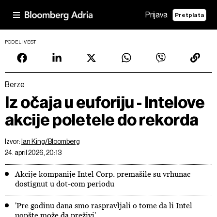
Prijava
Pretplata
PODELI VEST
Berze
Iz očaja u euforiju - Intelove
akcije poletele do rekorda
Izvor:
Ian King/Bloomberg
24. april 2026, 20:13
Akcije kompanije Intel Corp. premašile su vrhunac
dostignut u dot-com periodu
'Pre godinu dana smo raspravljali o tome da li Intel
uopšte može da preživi'