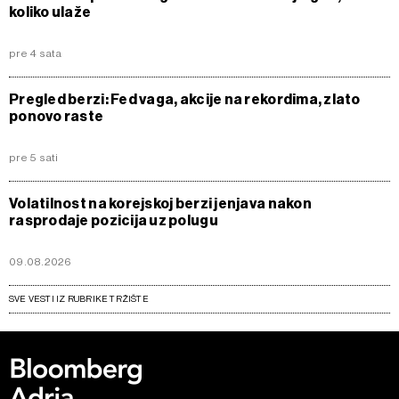
koliko ulaže
pre 4 sata
Pregled berzi: Fed vaga, akcije na rekordima, zlato
ponovo raste
pre 5 sati
Volatilnost na korejskoj berzi jenjava nakon
rasprodaje pozicija uz polugu
09.08.2026
SVE VESTI IZ RUBRIKE TRŽIŠTE