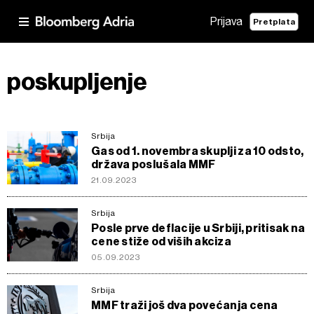
Prijava
Pretplata
poskupljenje
Srbija
Gas od 1. novembra skuplji za 10 odsto,
država poslušala MMF
21.09.2023
Srbija
Posle prve deflacije u Srbiji, pritisak na
cene stiže od viših akciza
05.09.2023
Srbija
MMF traži još dva povećanja cena