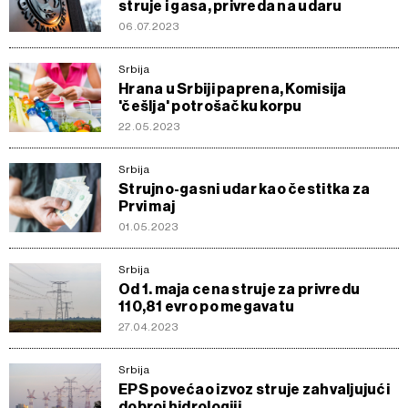
struje i gasa, privreda na udaru
06.07.2023
Srbija
Hrana u Srbiji paprena, Komisija
'češlja' potrošačku korpu
22.05.2023
Srbija
Strujno-gasni udar kao čestitka za
Prvi maj
01.05.2023
Srbija
Od 1. maja cena struje za privredu
110,81 evro po megavatu
27.04.2023
Srbija
EPS povećao izvoz struje zahvaljujući
dobroj hidrologiji