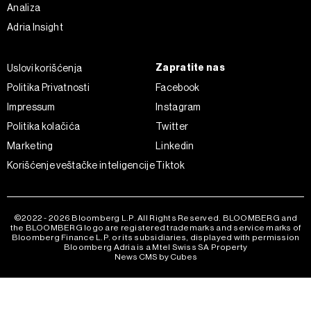
Analiza
Adria Insight
Zapratite nas
Uslovi korišćenja
Politika Privatnosti
Facebook
Impressum
Instagram
Politika kolačića
Twitter
Marketing
Linkedin
Korišćenje veštačke inteligencije
Tiktok
©2022 - 2026 Bloomberg L.P. All Rights Reserved. BLOOMBERG and
the BLOOMBERG logo are registered trademarks and service marks of
Bloomberg Finance L.P. or its subsidiaries, displayed with permission
Bloomberg Adria is a Mtel Swiss SA Property
News CMS by Cubes