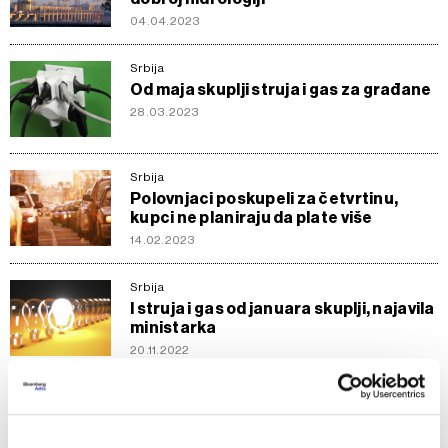
04.04.2023
Srbija
Od maja skuplji struja i gas za građane
28.03.2023
Srbija
Polovnjaci poskupeli za četvrtinu,
kupci ne planiraju da plate više
14.02.2023
Srbija
I struja i gas od januara skuplji, najavila
ministarka
20.11.2022
Srbija
Vlada dala zeleno svetlo da struja za
privredu poskupi