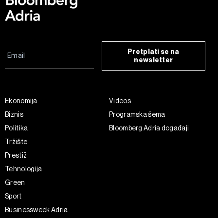
Pretplati se na
newsletter
Ekonomija
Videos
Biznis
Programska šema
Politika
Bloomberg Adria događaji
Tržište
Prestiž
Tehnologija
Green
Sport
Businessweek Adria