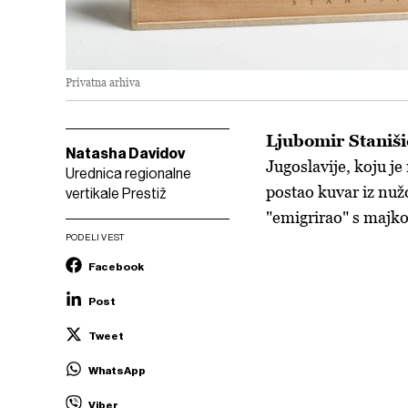
Privatna arhiva
Ljubomir Staniši
Natasha Davidov
Jugoslavije, koju je
Urednica regionalne
postao kuvar iz nužd
vertikale Prestiž
"emigrirao" s maj
PODELI VEST
Facebook
Post
Tweet
WhatsApp
Viber