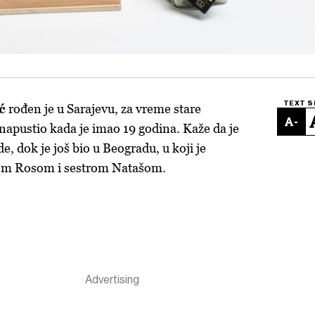
TEXT S
ć
rođen je u Sarajevu, za vreme stare
-
 napustio kada je imao 19 godina. Kaže da je
e, dok je još bio u Beogradu, u koji je
kom Rosom i sestrom Natašom.