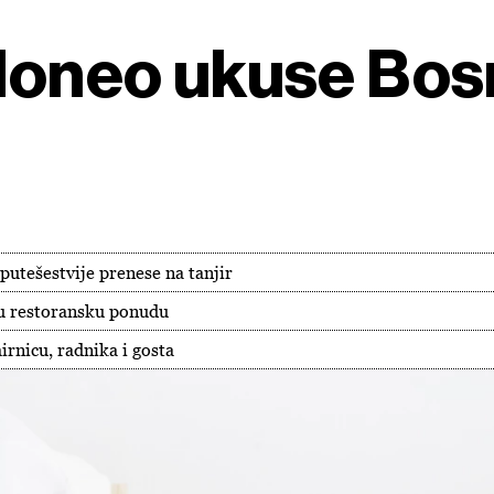
 doneo ukuse Bos
putešestvije prenese na tanjir
nu restoransku ponudu
irnicu, radnika i gosta