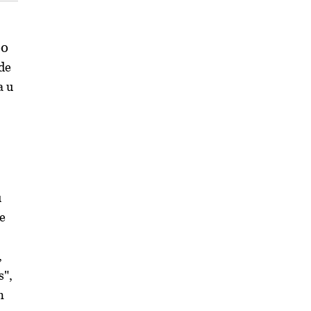
00
de
a
u
u
e
,
s",
m