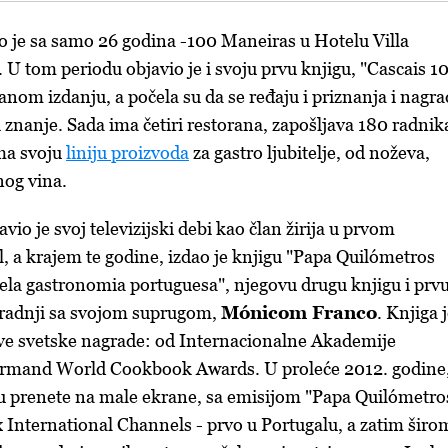
o
je
sa
samo
26
godina
-
100
Maneiras
u
Hotelu
Villa
. U tom
periodu
objavio
je
i
svoju
prvu
knjigu
, "Cascais 1
iranom
izdanju,
a
po
č
ela
su
da se
ređaju
i
priznanja
i
nagra
i
znanje
. Sada
ima
četiri
restorana
,
zapo
š
ljava
180
radnik
ma
svoju
liniju proizvoda
za gastro
ljubitelje
, od
no
ž
eva
,
nog
vina.
avio
je
svoj
televizijski
debi
kao
č
lan
ž
irija
u
prvom
l
, a
kr
ajem
te
godine
,
izdao
je
knjigu
"Papa
Quil
ó
metros
la gastronomia portuguesa",
njegov
u
drug
u
knjig
u
i
prv
radnji
sa
svojom
suprugom
,
M
ó
nicom
Franco
.
Knjiga
j
ve
svetske
nagrade
: od
Internacionalne
Akademije
rmand World Cookbook Awards. U
prole
ć
e
2012.
godine
u
prenete
na
mal
e
ekran
e
,
sa
emisijom
"Papa
Quil
ó
metro
 International Channels -
prvo
u
Portugalu
, a
zatim
š
iro