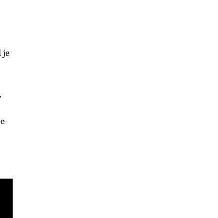
 je
,
je