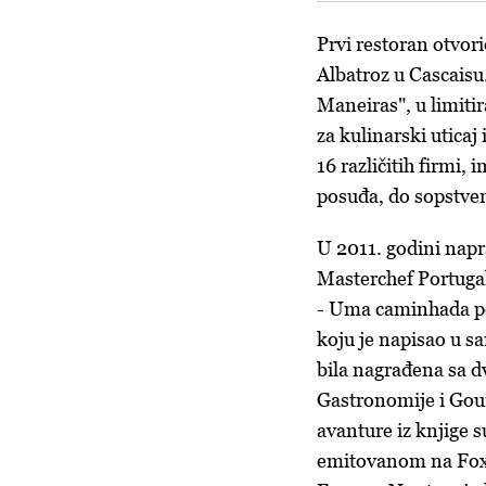
Prvi
restoran
otvori
Albatroz
u
Cascaisu
Maneiras
", u
limit
za
kulinarski
uticaj
16
razli
č
itih
firmi
,
i
posuđa
, do
sopstve
U 2011.
godini
napr
Masterchef
Portuga
-
Uma caminhada pe
koju
je
napisao
u
sa
bila
nagra
đ
ena
sa
d
Gastronomije
i
Gou
avanture
iz
knjige
s
emitovanom
na
Fox