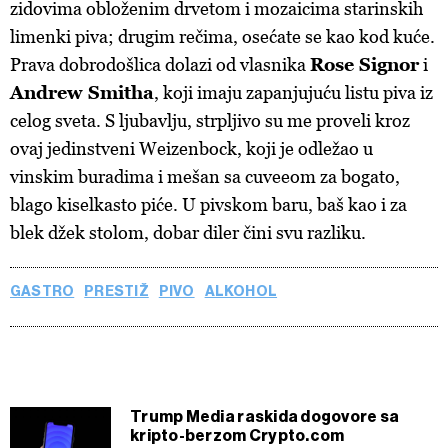
zidovima obloženim drvetom i mozaicima starinskih
limenki piva; drugim rečima, osećate se kao kod kuće.
Prava dobrodošlica dolazi od vlasnika
Rose Signor
i
Andrew Smitha
, koji imaju zapanjujuću listu piva iz
celog sveta. S ljubavlju, strpljivo su me proveli kroz
ovaj jedinstveni Weizenbock, koji je odležao u
vinskim buradima i mešan sa cuveeom za bogato,
blago kiselkasto piće. U pivskom baru, baš kao i za
blek džek stolom, dobar diler čini svu razliku.
GASTRO
PRESTIŽ
PIVO
ALKOHOL
Trump Media raskida dogovore sa
kripto-berzom Crypto.com