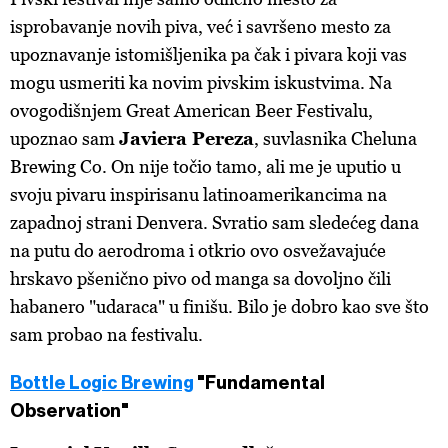
isprobavanje novih piva, već i savršeno mesto za
upoznavanje istomišljenika pa čak i pivara koji vas
mogu usmeriti ka novim pivskim iskustvima. Na
ovogodišnjem Great American Beer Festivalu,
upoznao sam
Javiera Pereza
, suvlasnika Cheluna
Brewing Co. On nije točio tamo, ali me je uputio u
svoju pivaru inspirisanu latinoamerikancima na
zapadnoj strani Denvera. Svratio sam sledećeg dana
na putu do aerodroma i otkrio ovo osvežavajuće
hrskavo pšenično pivo od manga sa dovoljno čili
habanero "udaraca" u finišu. Bilo je dobro kao sve što
sam probao na festivalu.
Bottle Logic Brewing
"Fundamental
Observation"