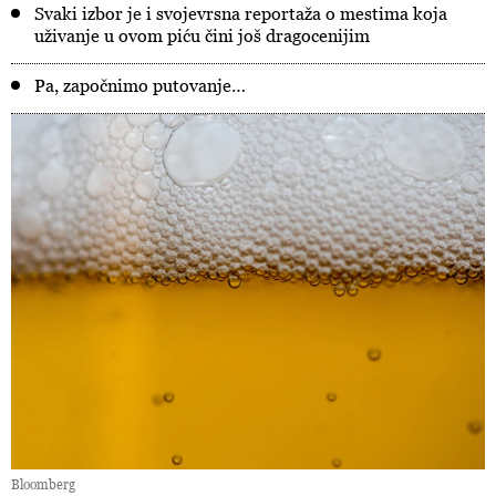
Svaki izbor je i svojevrsna reportaža o mestima koja
uživanje u ovom piću čini još dragocenijim
Pa, započnimo putovanje…
Bloomberg