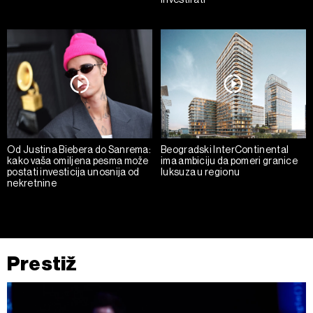
Od Justina Biebera do Sanrema:
Beogradski InterContinental
kako vaša omiljena pesma može
ima ambiciju da pomeri granice
postati investicija unosnija od
luksuza u regionu
nekretnine
Prestiž