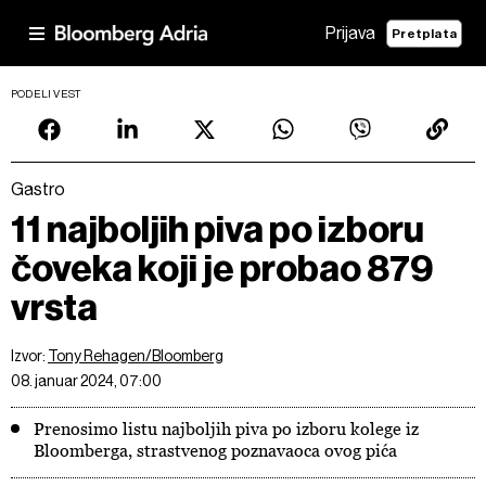
Prijava
Pretplata
PODELI VEST
Gastro
11 najboljih piva po izboru
čoveka koji je probao 879
vrsta
Izvor:
Tony Rehagen/Bloomberg
08. januar 2024, 07:00
Prenosimo listu najboljih piva po izboru kolege iz
Bloomberga, strastvenog poznavaoca ovog pića