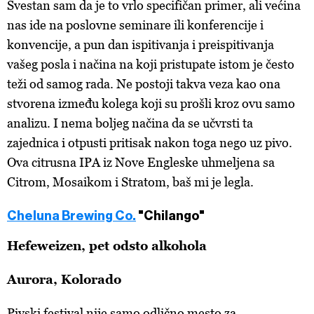
Svestan sam da je to vrlo specifičan primer, ali većina
nas ide na poslovne seminare ili konferencije i
konvencije, a pun dan ispitivanja i preispitivanja
vašeg posla i načina na koji pristupate istom je često
teži od samog rada. Ne postoji takva veza kao ona
stvorena između kolega koji su prošli kroz ovu samo
analizu. I nema boljeg načina da se učvrsti ta
zajednica i otpusti pritisak nakon toga nego uz pivo.
Ova citrusna IPA iz Nove Engleske uhmeljena sa
Citrom, Mosaikom i Stratom, baš mi je legla.
Cheluna Brewing Co.
"Chilango"
Hefeweizen, pet odsto alkohola
Aurora, Kolorado
Pivski festival nije samo odlično mesto za