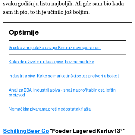
svaku godišnju listu najboljih. Ali gde sam bio kada
sam ih pio, to ih je učinilo još boljim.
Opširnije
Srpsko vino polako osvaja Kinu uz novi sporazum
Kako da uživate u ukusu piva, bez mamurluka
Industrija piva: Kako se marketinški potez pretvori u bojkot
Analiza BBA: Industrija piva - snažna profitabilnost, jeftin
proizvod
Nemačkim pivarama preti nedostatak flaša
Schilling Beer Co
"Foeder Lagered Karluv 13°"