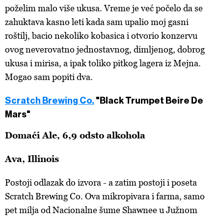
poželim malo više ukusa. Vreme je već počelo da se
zahuktava kasno leti kada sam upalio moj gasni
roštilj, bacio nekoliko kobasica i otvorio konzervu
ovog neverovatno jednostavnog, dimljenog, dobrog
ukusa i mirisa, a ipak toliko pitkog lagera iz Mejna.
Mogao sam popiti dva.
Scratch Brewing Co.
"Black Trumpet Beire De
Mars"
Domaći Ale, 6,9 odsto alkohola
Ava, Illinois
Postoji odlazak do izvora - a zatim postoji i poseta
Scratch Brewing Co. Ova mikropivara i farma, samo
pet milja od Nacionalne šume Shawnee u Južnom