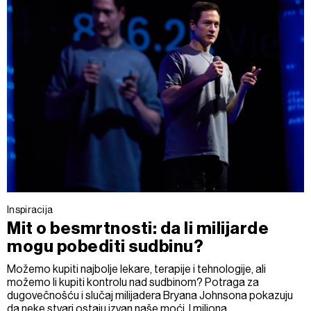
Inspiracija
Mit o besmrtnosti: da li milijarde
mogu pobediti sudbinu?
Možemo kupiti najbolje lekare, terapije i tehnologije, ali
možemo li kupiti kontrolu nad sudbinom? Potraga za
dugovečnošću i slučaj milijadera Bryana Johnsona pokazuju
da neke stvari ostaju izvan naše moći. I miliona...