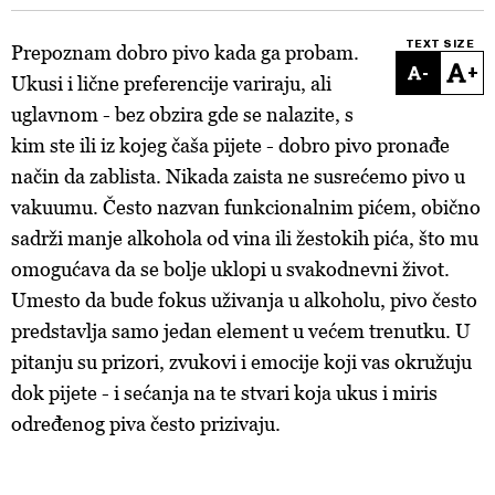
TEXT SIZE
Prepoznam dobro pivo kada ga probam.
-
+
Ukusi i lične preferencije variraju, ali
uglavnom - bez obzira gde se nalazite, s
kim ste ili iz kojeg čaša pijete - dobro pivo pronađe
način da zablista. Nikada zaista ne susrećemo pivo u
vakuumu. Često nazvan funkcionalnim pićem, obično
sadrži manje alkohola od vina ili žestokih pića, što mu
omogućava da se bolje uklopi u svakodnevni život.
Umesto da bude fokus uživanja u alkoholu, pivo često
predstavlja samo jedan element u većem trenutku. U
pitanju su prizori, zvukovi i emocije koji vas okružuju
dok pijete - i sećanja na te stvari koja ukus i miris
određenog piva često prizivaju.