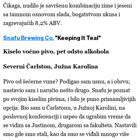
Čikaga, nudilo je savršenu kombinaciju zime i jeseni
sa tamnom osnovom slada, bogatstvom ukusa i
zagrevajućih 8,2% ABV.
Snafu Brewing Co.
"Keeping It Teal"
Kiselo voćno pivo, pet odsto alkohola
Severni Čarlston, Južna Karolina
Pivo od šećerne vune? Podigao sam usnu, a i obrvu;
nastavio sam i naručio nešto drugo. Snafu je poznat
po svojim kiselim pivima, i bilo je puno primamljivijih
opcija. Bio sam u Čarlstonu, u Južnoj Karolini, na
poslovnoj konferenciji i uspeo da ugrabim vreme da
se vidim sa Justinom, drugarom sa fakulteta. Nastavili
smo gde smo stali, kao da smo se viđali mnogo više