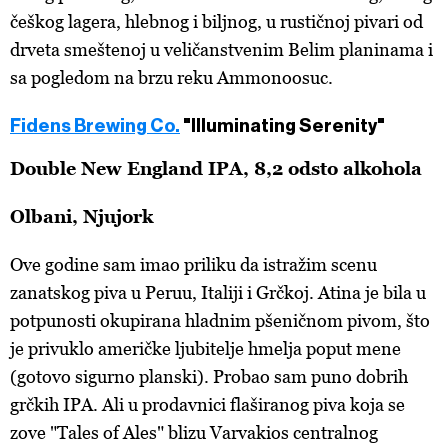
češkog lagera, hlebnog i biljnog, u rustičnoj pivari od
drveta smeštenoj u veličanstvenim Belim planinama i
sa pogledom na brzu reku Ammonoosuc.
Fidens Brewing Co.
"Illuminating Serenity"
Double New England IPA, 8,2 odsto alkohola
Olbani, Njujork
Ove godine sam imao priliku da istražim scenu
zanatskog piva u Peruu, Italiji i Grčkoj. Atina je bila u
potpunosti okupirana hladnim pšeničnom pivom, što
je privuklo američke ljubitelje hmelja poput mene
(gotovo sigurno planski). Probao sam puno dobrih
grčkih IPA. Ali u prodavnici flaširanog piva koja se
zove "Tales of Ales" blizu Varvakios centralnog