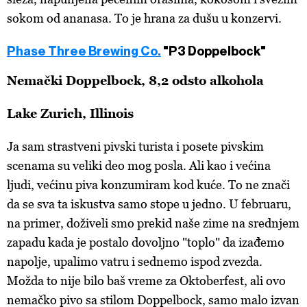
sokom od ananasa. To je hrana za dušu u konzervi.
Phase Three Brewing Co.
"P3 Doppelbock"
Nemački Doppelbock, 8,2 odsto alkohola
Lake Zurich, Illinois
Ja sam strastveni pivski turista i posete pivskim
scenama su veliki deo mog posla. Ali kao i većina
ljudi, većinu piva konzumiram kod kuće. To ne znači
da se sva ta iskustva samo stope u jedno. U februaru,
na primer, doživeli smo prekid naše zime na srednjem
zapadu kada je postalo dovoljno "toplo" da izađemo
napolje, upalimo vatru i sednemo ispod zvezda.
Možda to nije bilo baš vreme za Oktoberfest, ali ovo
nemačko pivo sa stilom Doppelbock, samo malo izvan