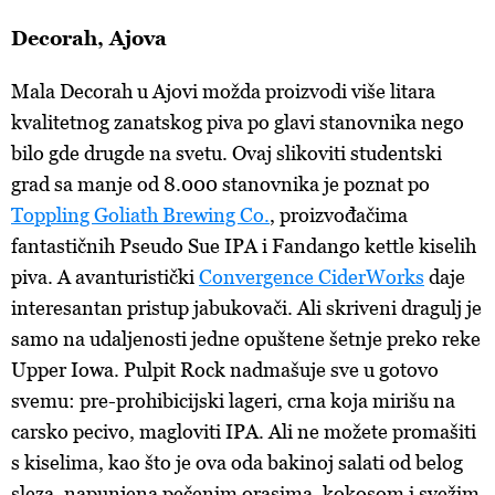
Decorah, Ajova
Mala Decorah u Ajovi možda proizvodi više litara
kvalitetnog zanatskog piva po glavi stanovnika nego
bilo gde drugde na svetu. Ovaj slikoviti studentski
grad sa manje od 8.000 stanovnika je poznat po
Toppling Goliath Brewing Co.
, proizvođačima
fantastičnih Pseudo Sue IPA i Fandango kettle kiselih
piva. A avanturistički
Convergence CiderWorks
daje
interesantan pristup jabukovači. Ali skriveni dragulj je
samo na udaljenosti jedne opuštene šetnje preko reke
Upper Iowa. Pulpit Rock nadmašuje sve u gotovo
svemu: pre-prohibicijski lageri, crna koja mirišu na
carsko pecivo, magloviti IPA. Ali ne možete promašiti
s kiselima, kao što je ova oda bakinoj salati od belog
sleza, napunjena pečenim orasima, kokosom i svežim