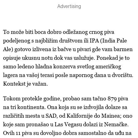
To može biti boca dobro odležanog crnog piva
podeljenog s najbližim društvom ili IPA (India Pale
Ale) gotovo izlivena iz bačve u pivari gde vam barmen
opisuje ukusnu notu dok vas uslužuje. Ponekad je to
samo ledeno hladna konzerva svetlog američkog
lagera na vašoj terasi posle napornog dana u dvorištu.
Kontekst je važan.
Tokom protekle godine, probao sam tačno 879 piva
na tri kontinenta. Ona koja su se izdvojila dolaze sa
različitih mesta u SAD, od Kalifornije do Mainea; ono
koje sam pronašao u Las Vegasu dolazi iz Nemačke.
Ovih 11 piva su dovoljno dobra samostalno da uđu na