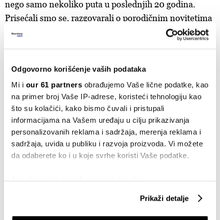
nego samo nekoliko puta u poslednjih 20 godina.
Prisećali smo se, razgovarali o porodičnim novitetima
i postepeno, gotovo nesvesno, pričali o tom pivu od
šećerne vune. Zainteresovali smo se, i izazvali jedan
drugog da ga probamo. Kiselo je izgledalo zeleno
Odgovorno korišćenje vaših podataka
plavo, kao što naslov kaže. I bilo je neverovatno:
Mi i
our 61 partners
obrađujemo Vaše lične podatke, kao
slatko-kisela (ali ne previše kiselkasta) mešavina
na primer broj Vaše IP-adrese, koristeći tehnologiju kao
šećerne vune i plave maline, glatka sa mlečnim
što su kolačići, kako bismo čuvali i pristupali
šećerom. Zadovoljavajuća nova avantura sa starim
informacijama na Vašem uređaju u cilju prikazivanja
prijateljem.
personalizovanih reklama i sadržaja, merenja reklama i
sadržaja, uvida u publiku i razvoja proizvoda. Vi možete
da odaberete ko i u koje svrhe koristi Vaše podatke.
Ako dozvolite, takođe bismo želeli da:
Prikupimo podatke o vašoj geografskoj lokaciji
Prikaži detalje
koji imaju tačnost od nekoliko metara
Identifikujte svoj uređaj tako što ćete ga aktivno