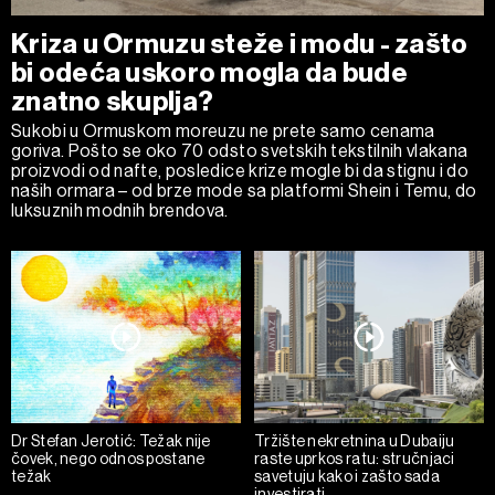
Kriza u Ormuzu steže i modu - zašto
bi odeća uskoro mogla da bude
znatno skuplja?
Sukobi u Ormuskom moreuzu ne prete samo cenama
goriva. Pošto se oko 70 odsto svetskih tekstilnih vlakana
proizvodi od nafte, posledice krize mogle bi da stignu i do
naših ormara – od brze mode sa platformi Shein i Temu, do
luksuznih modnih brendova.
Dr Stefan Jerotić: Težak nije
Tržište nekretnina u Dubaiju
čovek, nego odnos postane
raste uprkos ratu: stručnjaci
težak
savetuju kako i zašto sada
investirati