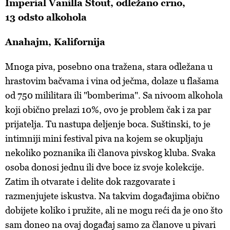
Imperial Vanilla Stout, odležano crno,
13 odsto alkohola
Anahajm, Kalifornija
Mnoga piva, posebno ona tražena, stara odležana u
hrastovim bačvama i vina od ječma, dolaze u flašama
od 750 mililitara ili "bomberima". Sa nivoom alkohola
koji obično prelazi 10%, ovo je problem čak i za par
prijatelja. Tu nastupa deljenje boca. Suštinski, to je
intimniji mini festival piva na kojem se okupljaju
nekoliko poznanika ili članova pivskog kluba. Svaka
osoba donosi jednu ili dve boce iz svoje kolekcije.
Zatim ih otvarate i delite dok razgovarate i
razmenjujete iskustva. Na takvim događajima obično
dobijete koliko i pružite, ali ne mogu reći da je ono što
sam doneo na ovaj događaj samo za članove u pivari