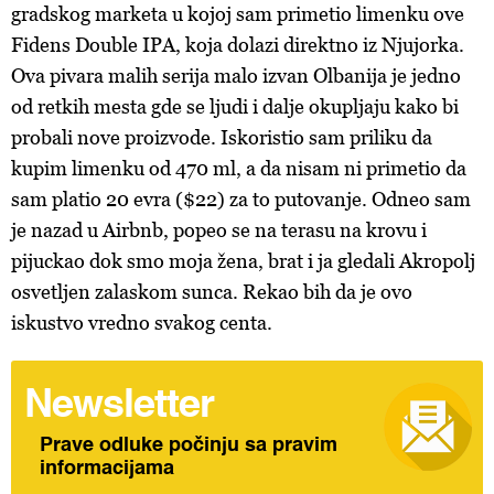
gradskog marketa u kojoj sam primetio limenku ove
Fidens Double IPA, koja dolazi direktno iz Njujorka.
Ova pivara malih serija malo izvan Olbanija je jedno
od retkih mesta gde se ljudi i dalje okupljaju kako bi
probali nove proizvode. Iskoristio sam priliku da
kupim limenku od 470 ml, a da nisam ni primetio da
sam platio 20 evra ($22) za to putovanje. Odneo sam
je nazad u Airbnb, popeo se na terasu na krovu i
pijuckao dok smo moja žena, brat i ja gledali Akropolj
osvetljen zalaskom sunca. Rekao bih da je ovo
iskustvo vredno svakog centa.
Newsletter
Prave odluke počinju sa pravim
informacijama