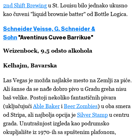
2nd Shift Brewing
u St. Louisu bilo jednako ukusno
kao čuveni "liquid brownie batter" od Bottle Logica.
Schneider Veisse, G. Schneider &
Sohn
"Aventinus Cuvee Barrikue"
Weizenbock, 9,5 odsto alkohola
Kelhajm, Bavarska
Las Vegas je možda najlakše mesto na Zemlji za piće.
Ali šanse da se nađe dobro pivo u Gradu greha nisu
baš velike. Postoji nekoliko fantastičnih pivara
(uključujući
Able Baker
i
Beer Zombies
) u oba smera
od Stripa, ali najbolja opcija je
Silver Stamp
u centru
grada. Unutrašnjost izgleda kao podrumsko
okupljalište iz 1970-ih sa spuštenim plafonom,