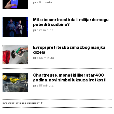
pre 8 minuta
Mit o besmrtnosti: da li milijarde mogu
pobediti sudbinu?
pre 27 minuta
Evropi preti teška zima zbog manjka
dizela
pre 55 minuta
Chartreuse, monaški liker star 400
godina, novi simbol luksuza i retkosti
pre 57 minuta
SVE VESTI IZ RUBRIKE PRESTIŽ