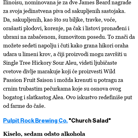
Ilinoisu, nominovana je za dve James Beard nagrade
za svoja jedinstvena piva od sakupljenih sastojaka.
Da, sakupljenih, kao što su biljke, travke, voće,
orašasti plodovi, korenje, pa čak i listovi pronađeni i
ubrani na zabačenom, šumovitom posedu. To znači da
možete sedeti napolju i čuti kako grana hikori oraha
udara u limeni krov, a čiji proizvodi mogu završiti u
Single Tree Hickory Sour Aleu, videti ljubičaste
cvetove divlje marakuje koji će proizvesti Wild
Passion Fruit Saison i možda krenuti u potragu za
crnim trubastim pečurkama koje su osnova ovog
bogatog i slatkastog Alea. Ovo iskustvo redefiniše put
od farme do čaše.
Pulpit Rock Brewing Co.
"Church Salad"
Kiselo, sedam odsto alkohola