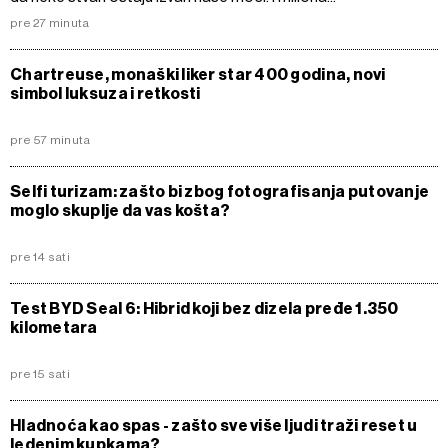
pre 27 minuta
Chartreuse, monaški liker star 400 godina, novi
simbol luksuza i retkosti
pre 57 minuta
Selfi turizam: zašto bi zbog fotografisanja putovanje
moglo skuplje da vas košta?
pre 14 sati
Test BYD Seal 6: Hibrid koji bez dizela pređe 1.350
kilometara
pre 15 sati
Hladnoća kao spas - zašto sve više ljudi traži reset u
ledenim kupkama?