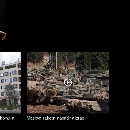
ekomu, a
Masovni raketni napad na Izrael