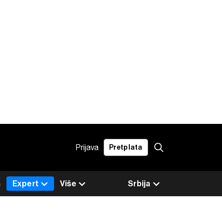
Prijava
Pretplata
a
Expert
Više
Srbija