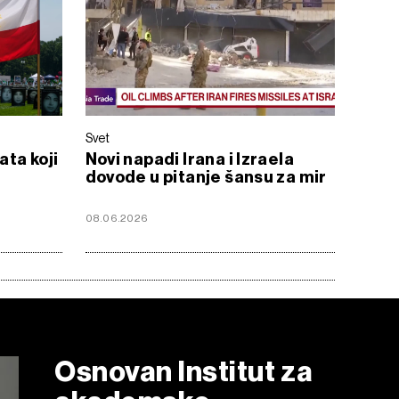
Svet
ata koji
Novi napadi Irana i Izraela
dovode u pitanje šansu za mir
08.06.2026
Osnovan Institut za