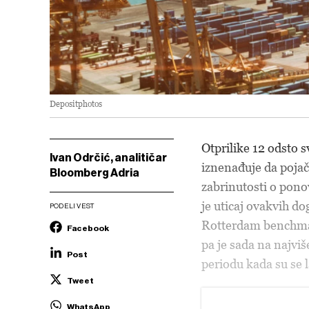
Depositphotos
Otprilike 12 odsto s
Ivan Odrčić, analitičar
iznenađuje da poja
Bloomberg Adria
zabrinutosti o pono
je uticaj ovakvih d
PODELI VEST
Rotterdam benchmar
Facebook
pa je sada na najvi
Post
periodu kada su se 
Tweet
WhatsApp