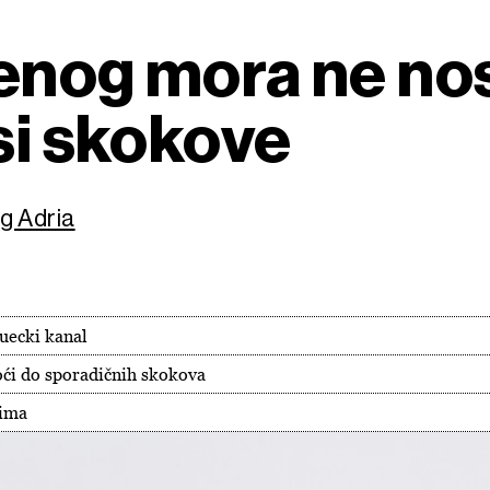
enog mora ne nos
si skokove
rg Adria
Suecki kanal
doći do sporadičnih skokova
rima