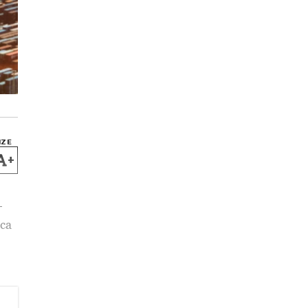
IZE
+
-
eca