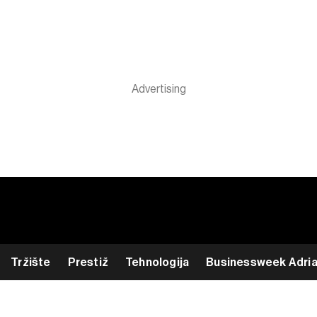
Tržište
Prestiž
Tehnologija
Businessweek Adri