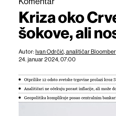
Komentar
Kriza oko Crv
šokove, ali no
Autor:
Ivan Odrčić, analitičar Bloombe
24. januar 2024, 07:00
Otprilike 12 odsto svetske trgovine prolazi kroz 
Analitičari ne očekuju porast inflacije, ali može 
Geopolitika komplikuje posao centralnim banka