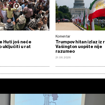
Komentar
e Huti još neće
Trumpov hitan izlaz iz r
 uključiti u rat
Vašington uopšte nije
razumeo
6
21.06.2026