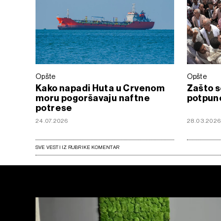
Opšte
Opšte
Kako napadi Huta u Crvenom
Zašto s
moru pogoršavaju naftne
potpuno
potrese
24.07.2026
28.03.202
SVE VESTI IZ RUBRIKE KOMENTAR