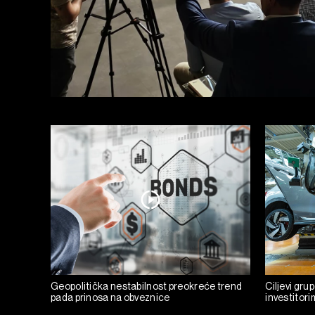
Geopolitička nestabilnost preokreće trend
Ciljevi gru
pada prinosa na obveznice
investitor