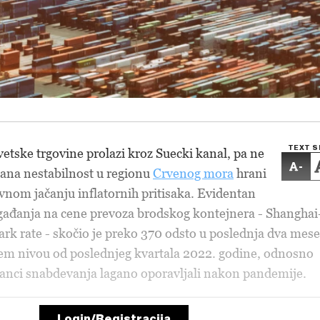
TEXT S
vetske trgovine prolazi kroz Suecki kanal, pa ne
-
čana nestabilnost u regionu
Crvenog mora
hrani
vnom jačanju inflatornih pritisaka. Evidentan
ogađanja na cene prevoza brodskog kontejnera - Shanghai
k rate - skočio je preko 370 odsto u poslednja dva mes
šem nivou od poslednjeg kvartala 2022. godine, odnosno
lanci snabdevanja lagano oporavljali nakon pandemije.
Login/Registracija