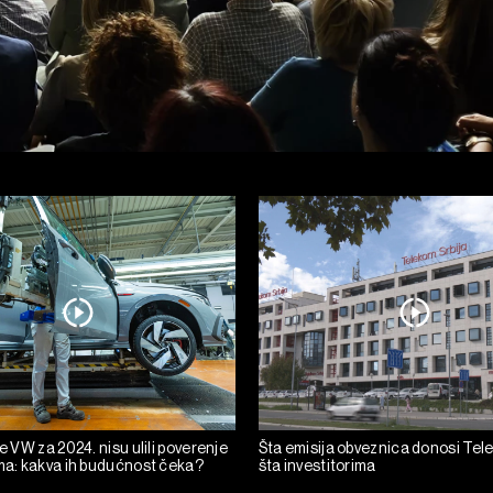
pe VW za 2024. nisu ulili poverenje
Šta emisija obveznica donosi Tel
ima: kakva ih budućnost čeka?
šta investitorima