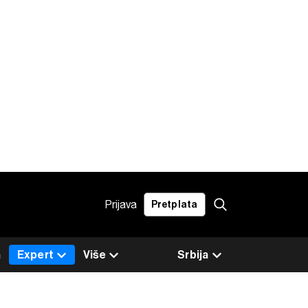
Prijava
Pretplata
a
Expert
Više
Srbija