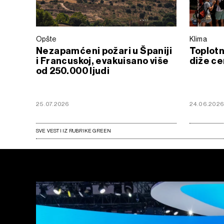
Opšte
Klima
Nezapamćeni požari u Španiji
Toplotn
i Francuskoj, evakuisano više
diže ce
od 250.000 ljudi
25.07.2026
24.06.202
SVE VESTI IZ RUBRIKE GREEN