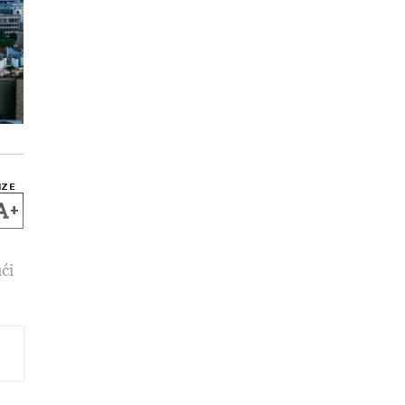
IZE
+
ći