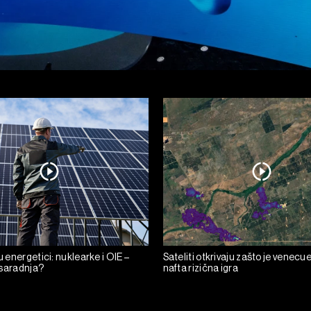
 u energetici: nuklearke i OIE –
Sateliti otkrivaju zašto je venecu
i saradnja?
nafta rizična igra