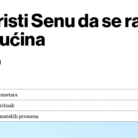
risti Senu da se 
rućina
g
lometara
ritisak
limatskih promena