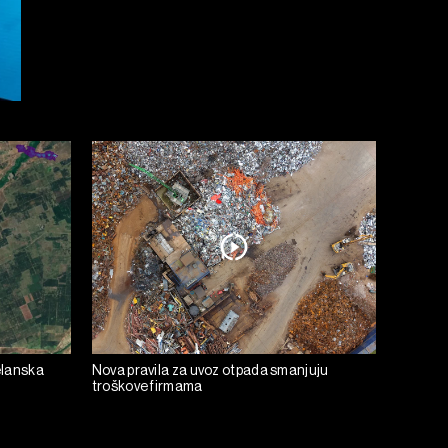
elanska
Nova pravila za uvoz otpada smanjuju
troškove firmama