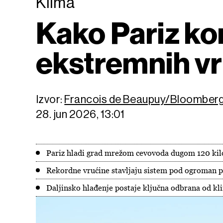
Klima
Kako Pariz ko
ekstremnih v
Izvor:
Francois de Beaupuy/Bloomber
28. jun 2026, 13:01
Pariz hladi grad mrežom cevovoda dugom 120 ki
Rekordne vrućine stavljaju sistem pod ogroman p
Daljinsko hlađenje postaje ključna odbrana od k