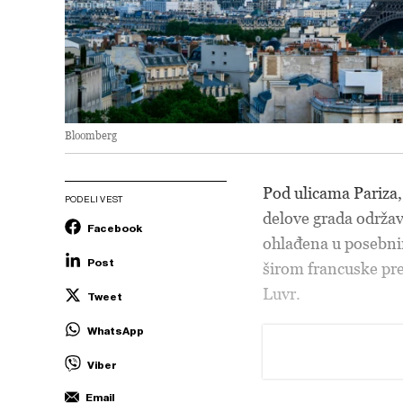
Bloomberg
Pod ulicama Pariza,
PODELI VEST
delove grada održav
Facebook
ohlađena u posebni
Post
širom francuske pres
Luvr.
Tweet
WhatsApp
Viber
Email