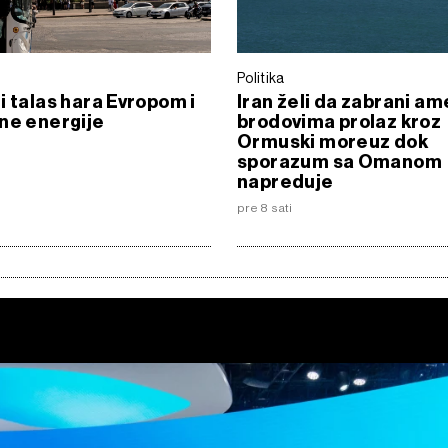
Politika
i talas hara Evropom i
Iran želi da zabrani a
ne energije
brodovima prolaz kroz
Ormuski moreuz dok
sporazum sa Omanom
napreduje
6
pre 8 sati