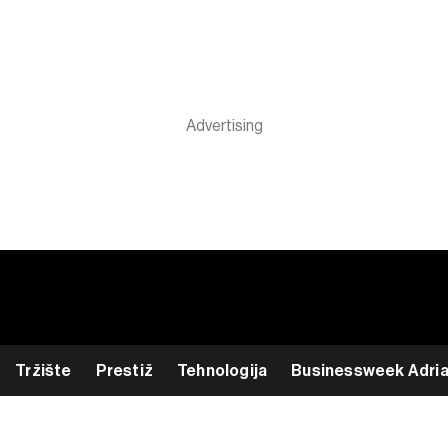
Tržište
Prestiž
Tehnologija
Businessweek Adri