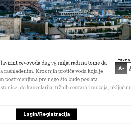
TEXT S
 lavirint cevovoda dug 75 milja radi na tome da
-
a rashlađenim. Kroz njih protiče voda koja je
m postrojenjima pre nego što bude poslata
tonice, do kancelarija, tržnih centara i muzeja, uključuju
Login/Registracija