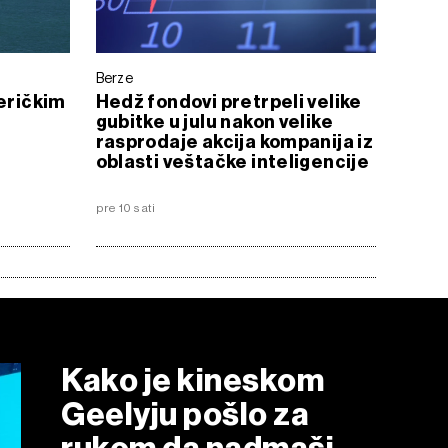
Berze
meričkim
Hedž fondovi pretrpeli velike
gubitke u julu nakon velike
rasprodaje akcija kompanija iz
oblasti veštačke inteligencije
pre 10 sati
Kako je kineskom
Geelyju pošlo za
rukom da nadmaši