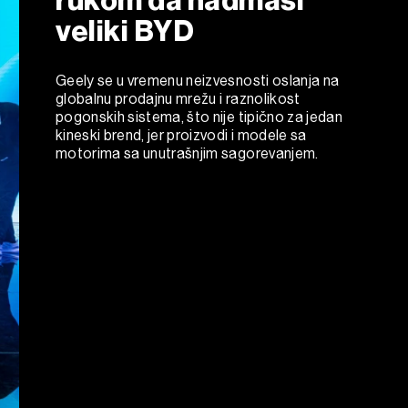
veliki BYD
Geely se u vremenu neizvesnosti oslanja na
globalnu prodajnu mrežu i raznolikost
pogonskih sistema, što nije tipično za jedan
kineski brend, jer proizvodi i modele sa
motorima sa unutrašnjim sagorevanjem.