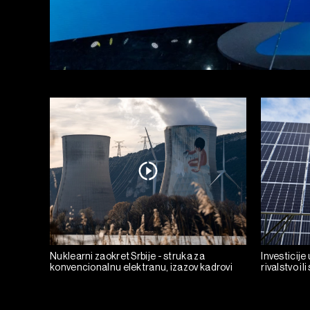
Nuklearni zaokret Srbije - struka za
Investicije
konvencionalnu elektranu, izazov kadrovi
rivalstvo il