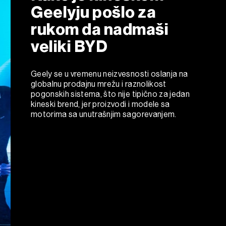
Geelyju pošlo za
rukom da nadmaši
veliki BYD
Geely se u vremenu neizvesnosti oslanja na
globalnu prodajnu mrežu i raznolikost
pogonskih sistema, što nije tipično za jedan
kineski brend, jer proizvodi i modele sa
motorima sa unutrašnjim sagorevanjem.