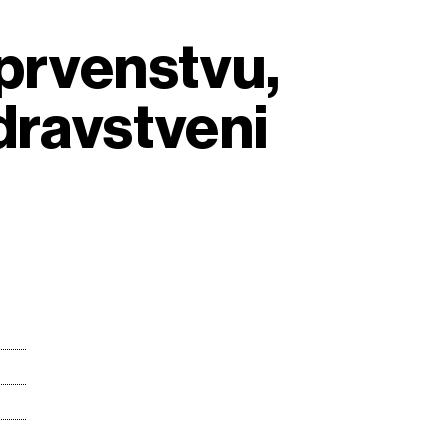
 prvenstvu,
dravstveni