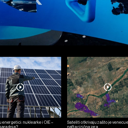
 u energetici: nuklearke i OIE –
Sateliti otkrivaju zašto je venecu
i saradnja?
nafta rizična igra