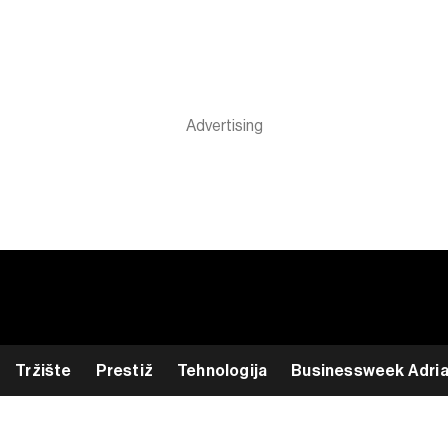
Tržište
Prestiž
Tehnologija
Businessweek Adri