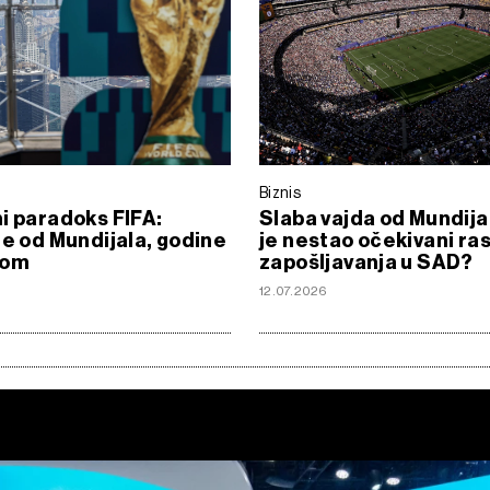
Biznis
i paradoks FIFA:
Slaba vajda od Mundija
de od Mundijala, godine
je nestao očekivani ra
nom
zapošljavanja u SAD?
12.07.2026