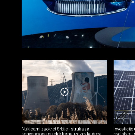
Nuklearni zaokret Srbije - struka za
Investicije
konvencionalnu elektranu, izazov kadrovi
rivalstvo il