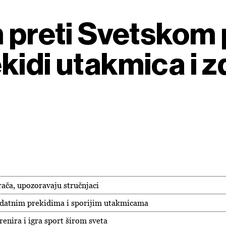
m preti Svetskom
kidi utakmica i z
grača, upozoravaju stručnjaci
dodatnim prekidima i sporijim utakmicama
enira i igra sport širom sveta