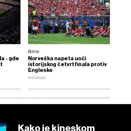
Biznis
la - gde
Norveška napeta uoči
st
istorijskog četvrtfinala protiv
Engleske
11.07.2026
Kako je kineskom