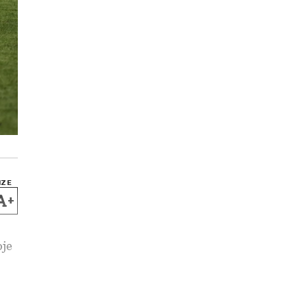
IZE
+
oje