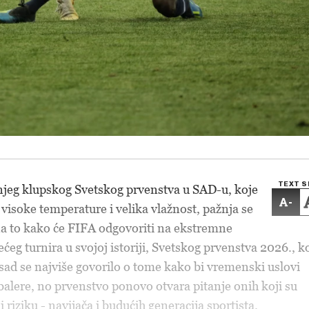
TEXT S
jeg klupskog Svetskog prvenstva u SAD-u, koje
-
 visoke temperature i velika vlažnost, pažnja se
na to kako će FIFA odgovoriti na ekstremne
eg turnira u svojoj istoriji, Svetskog prvenstva 2026., k
osad se najviše govorilo o tome kako bi vremenski uslovi
dbalere, no prvenstvo ponovo otvara pitanje onih koji su
i riziku - navijača i budućih generacija sportista.