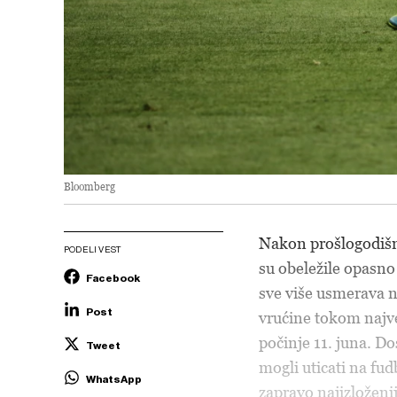
Bloomberg
Nakon prošlogodišn
PODELI VEST
su obeležile opasno
Facebook
sve više usmerava 
Post
vrućine tokom najveć
počinje 11. juna. D
Tweet
mogli uticati na fu
WhatsApp
zapravo najizloženij