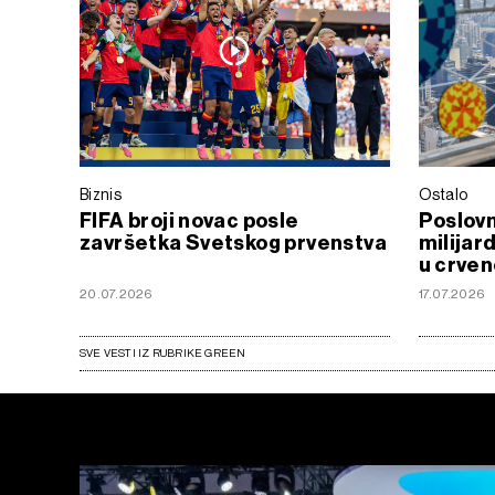
Biznis
Ostalo
FIFA broji novac posle
Poslovn
završetka Svetskog prvenstva
milijar
u crve
20.07.2026
17.07.2026
SVE VESTI IZ RUBRIKE GREEN