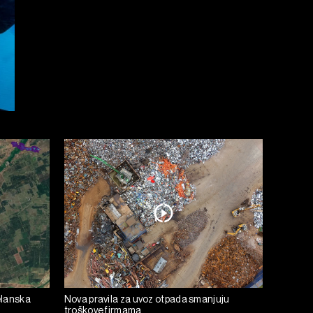
elanska
Nova pravila za uvoz otpada smanjuju
troškove firmama