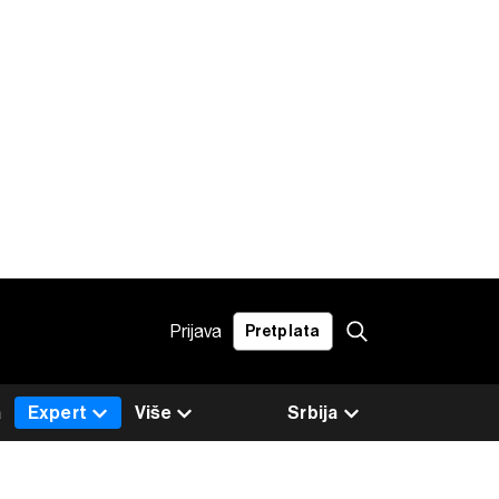
Prijava
Pretplata
a
Expert
Više
Srbija