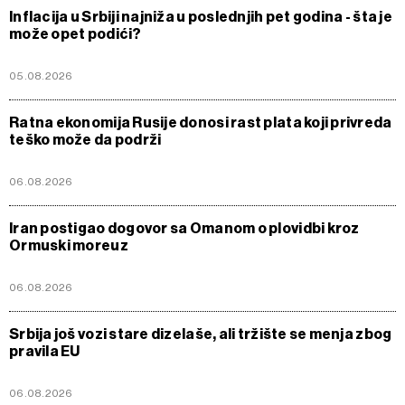
Inflacija u Srbiji najniža u poslednjih pet godina - šta je
može opet podići?
05.08.2026
Ratna ekonomija Rusije donosi rast plata koji privreda
teško može da podrži
06.08.2026
Iran postigao dogovor sa Omanom o plovidbi kroz
Ormuski moreuz
06.08.2026
Srbija još vozi stare dizelaše, ali tržište se menja zbog
pravila EU
06.08.2026