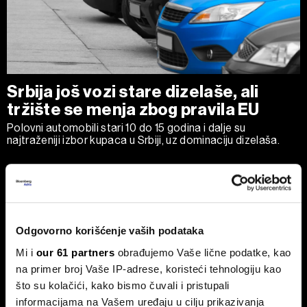
Srbija još vozi stare dizelaše, ali
tržište se menja zbog pravila EU
Polovni automobili stari 10 do 15 godina i dalje su
najtraženiji izbor kupaca u Srbiji, uz dominaciju dizelaša.
Odgovorno korišćenje vaših podataka
Mi i
our 61 partners
obrađujemo Vaše lične podatke, kao
na primer broj Vaše IP-adrese, koristeći tehnologiju kao
Fed zadržao kamate, S&P 500
Afrička kuga svinja pojačava
što su kolačići, kako bismo čuvali i pristupali
smanjio gubitke
pritisak na tržište mesa i uvoz u
informacijama na Vašem uređaju u cilju prikazivanja
Srbiji