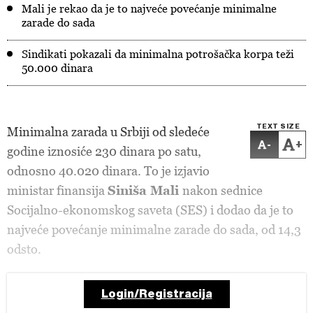
Mali je rekao da je to najveće povećanje minimalne
zarade do sada
Sindikati pokazali da minimalna potrošačka korpa teži
50.000 dinara
TEXT SIZE
Minimalna zarada u Srbiji od sledeće
-
+
godine iznosiće 230 dinara po satu,
odnosno 40.020 dinara. To je izjavio
ministar finansija
Siniša Mali
nakon sednice
Socijalno-ekonomskog saveta (SES) i dodao da je to
najveće povećanje minimalne zarade do sada, od 14,3
odsto.
Login/Registracija