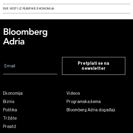
SVE VESTI IZ RUBRIKE EKONOMIJA
Pretplati se na
newsletter
Ekonomija
Videos
Biznis
Programska šema
Politika
Bloomberg Adria događaji
Tržište
Prestiž