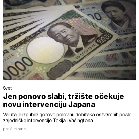
kolačićima i drugim sličnim tehnologijama u
Politici
kolačića
.
Kolačiće u bilo kojem trenutku možete ponovno ažurirati
klikom na „Prikaži detalje“. Pristanak možete u bilo kojem
trenutku opozvati bez negativnih posledica.
Svet
Jen ponovo slabi, tržište očekuje
novu intervenciju Japana
Valuta je izgubila gotovo polovinu dobitaka ostvarenih posle
zajedničke intervencije Tokija i Vašingtona.
pre 2 minuta