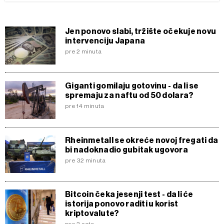
Jen ponovo slabi, tržište očekuje novu
intervenciju Japana
pre 2 minuta
Giganti gomilaju gotovinu - da li se
spremaju za naftu od 50 dolara?
pre 14 minuta
Rheinmetall se okreće novoj fregati da
bi nadoknadio gubitak ugovora
pre 32 minuta
Bitcoin čeka jesenji test - da li će
istorija ponovo raditi u korist
kriptovalute?