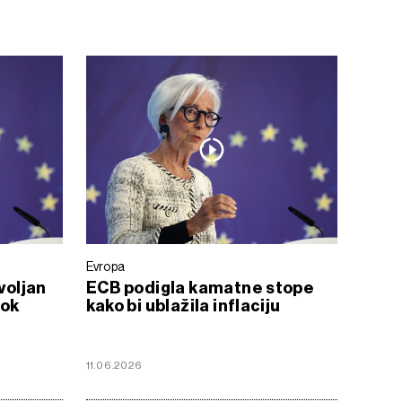
Evropa
voljan
ECB podigla kamatne stope
šok
kako bi ublažila inflaciju
11.06.2026