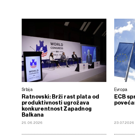
Srbija
Evropa
Ratnovski: Brži rast plata od
ECB sp
produktivnosti ugrožava
poveća
konkurentnost Zapadnog
Balkana
25.06.2026
23.07.2026