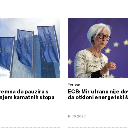
Evropa
remna da pauzira s
ECB: Mir u Iranu nije do
njem kamatnih stopa
da otkloni energetski 
17.06.2026