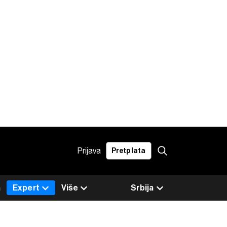
Prijava
Pretplata
a
Expert
Više
Srbija