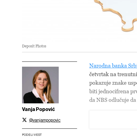
Deposit Photos
Narodna banka Srbi
četvrtak na trenutn
pokazuje znake uspo
biti jednocifrena pr
da NBS odlučuje da 
Vanja Popović
@vanjampopovic
PODELI VEST