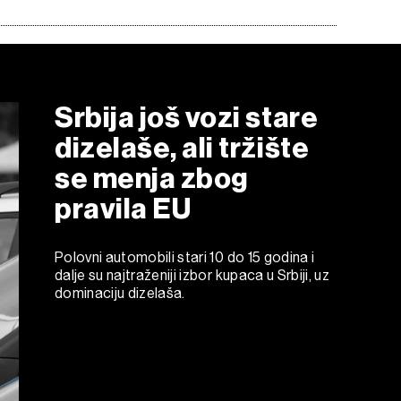
Srbija još vozi stare
dizelaše, ali tržište
se menja zbog
pravila EU
Polovni automobili stari 10 do 15 godina i
dalje su najtraženiji izbor kupaca u Srbiji, uz
dominaciju dizelaša.