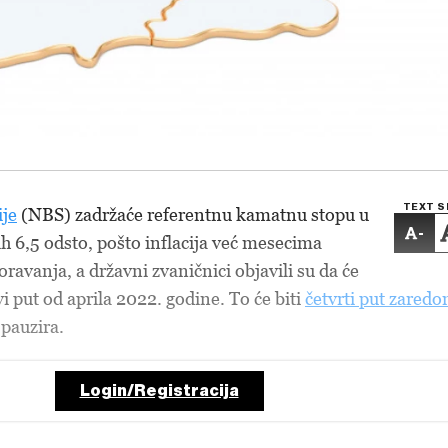
TEXT S
je
(NBS) zadržaće referentnu kamatnu stopu u
-
ih 6,5 odsto, pošto inflacija već mesecima
ravanja, a državni zvaničnici objavili su da će
vi put od aprila 2022. godine. To će biti
četvrti put zared
pauzira.
Login/Registracija