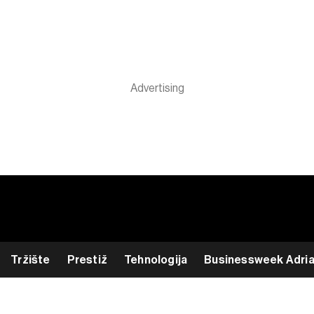
Tržište
Prestiž
Tehnologija
Businessweek Adri