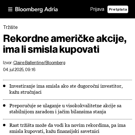
Prijava
Pretplata
Tržište
Rekordne američke akcije,
ima li smisla kupovati
Izvor:
Claire Ballentine/Bloomberg
04. jul 2025, 09:16
Investiranje ima smisla ako ste dugoročni investitor,
kažu stručnjaci
Preporučuje se ulaganje u visokokvalitetne akcije sa
stabilnijom zaradom i jačim bilansima stanja
Rast tržišta može da vodi ka novim rekordima, pa ima
smisla kupovati, kažu finansijski savetnici