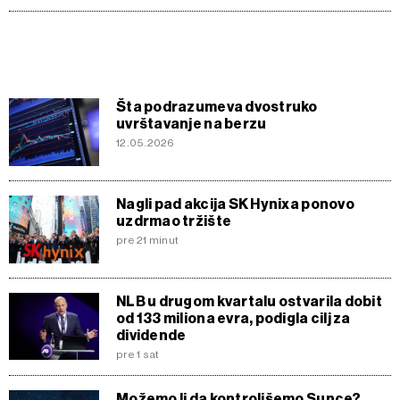
Šta podrazumeva dvostruko
uvrštavanje na berzu
12.05.2026
Nagli pad akcija SK Hynixa ponovo
uzdrmao tržište
pre 21 minut
NLB u drugom kvartalu ostvarila dobit
od 133 miliona evra, podigla cilj za
dividende
pre 1 sat
Možemo li da kontrolišemo Sunce?