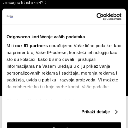
značajno tržište za BYD
Odgovorno korišćenje vaših podataka
Mi i
our 61 partners
obrađujemo Vaše lične podatke, kao
na primer broj Vaše IP-adrese, koristeći tehnologiju kao
što su kolačići, kako bismo čuvali i pristupali
Po čemu se tekući pad bitcoina
Kamatne stope Feda i ECB: kako
informacijama na Vašem uređaju u cilju prikazivanja
razlikuje od prethodnih
utiču na inflaciju, kredite, akcije i
personalizovanih reklama i sadržaja, merenja reklama i
obveznice
sadržaja, uvida u publiku i razvoja proizvoda. Vi možete
da odaberete ko i u koje svrhe koristi Vaše podatke.
Ako dozvolite, takođe bismo želeli da:
Tržište
Prikupimo podatke o vašoj geografskoj lokaciji
Prikaži detalje
koji imaju tačnost od nekoliko metara
Identifikujte svoj uređaj tako što ćete ga aktivno