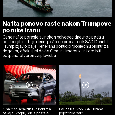
Nafta ponovo raste nakon Trumpove
poruke Iranu
Cene nafte porasle su nakon najvećeg dnevnog pada u
poslednjih nedelju dana, pošto je predsednik SAD Donald
Trump izjavio da je Teheranu ponudio 'poslednju priliku' za
dogovor, očekujući da će Ormuski moreuz uskoro biti
potpuno otvoren za plovidbu.
Kina menja taktiku - hibridima
Pauza u sukobu SAD i Irana
osvaja Evropu, Srbija postaje
pojeftinila naftu