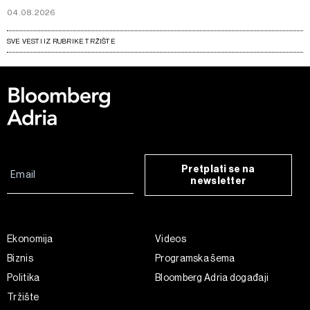
04.08.2026
SVE VESTI IZ RUBRIKE TRŽIŠTE
Pretplati se na
newsletter
Ekonomija
Videos
Biznis
Programska šema
Politika
Bloomberg Adria događaji
Tržište