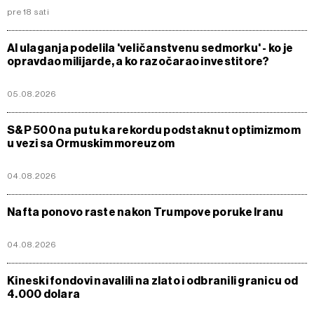
pre 18 sati
AI ulaganja podelila 'veličanstvenu sedmorku' - ko je
opravdao milijarde, a ko razočarao investitore?
05.08.2026
S&P 500 na putu ka rekordu podstaknut optimizmom
u vezi sa Ormuskim moreuzom
04.08.2026
Nafta ponovo raste nakon Trumpove poruke Iranu
04.08.2026
Kineski fondovi navalili na zlato i odbranili granicu od
4.000 dolara