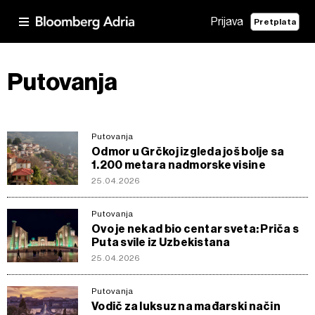
Prijava
Pretplata
Putovanja
Putovanja
Odmor u Grčkoj izgleda još bolje sa
1.200 metara nadmorske visine
25.04.2026
Putovanja
Ovo je nekad bio centar sveta: Priča s
Puta svile iz Uzbekistana
25.04.2026
Putovanja
Vodič za luksuz na mađarski način