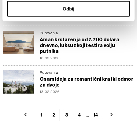
U svakom trenutku možete da promenite ili povučete
Đirona, grad koji greškom preskačemo
Odbij
saglasnost u Deklaraciji o kolačićima.
zbog Barselone
21.02.2026
Zajednički rukovaoci su HD-WIN ARENA SPORT d.o.o. i
Partneri
. Više o podacima koje obrađujemo kao i o
Putovanja
Aman krstarenja od 7.700 dolara
vašim pravima pročitajte u našoj
Politici privatnosti
, a o
dnevno, luksuz koji testira volju
kolačićima i drugim sličnim tehnologijama u
Politici
putnika
kolačića
.
16.02.2026
Kolačiće u bilo kojem trenutku možete ponovno ažurirati
klikom na „Prikaži detalje“. Pristanak možete u bilo kojem
Putovanja
trenutku opozvati bez negativnih posledica.
Osam ideja za romantični kratki odmor
za dvoje
13.02.2026
...
1
2
3
4
14