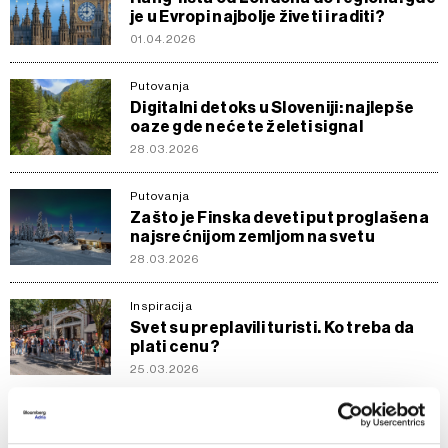
je u Evropi najbolje živeti i raditi?
01.04.2026
Putovanja
Digitalni detoks u Sloveniji: najlepše
oaze gde nećete želeti signal
28.03.2026
Putovanja
Zašto je Finska deveti put proglašena
najsrećnijom zemljom na svetu
28.03.2026
Inspiracija
Svet su preplavili turisti. Ko treba da
plati cenu?
25.03.2026
Putovanja
Prolećno putovanje Balkanom: šest