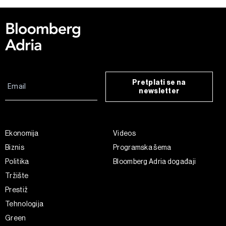
Pretplati se na
newsletter
Ekonomija
Videos
Biznis
Programska šema
Politika
Bloomberg Adria događaji
Tržište
Prestiž
Tehnologija
Green