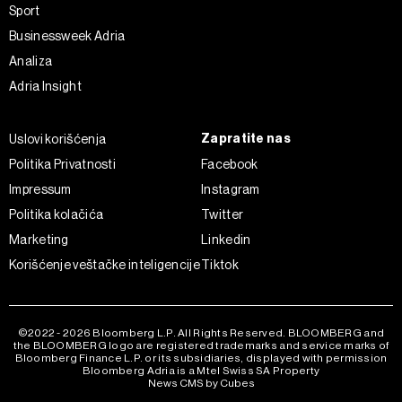
Sport
Businessweek Adria
Analiza
Adria Insight
Zapratite nas
Uslovi korišćenja
Politika Privatnosti
Facebook
Impressum
Instagram
Politika kolačića
Twitter
Marketing
Linkedin
Korišćenje veštačke inteligencije
Tiktok
©2022 - 2026 Bloomberg L.P. All Rights Reserved. BLOOMBERG and
the BLOOMBERG logo are registered trademarks and service marks of
Bloomberg Finance L.P. or its subsidiaries, displayed with permission
Bloomberg Adria is a Mtel Swiss SA Property
News CMS by Cubes