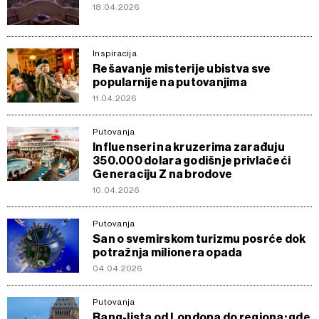
18.04.2026
Inspiracija
Rešavanje misterije ubistva sve
popularnije na putovanjima
11.04.2026
Putovanja
Influenseri na kruzerima zarađuju
350.000 dolara godišnje privlačeći
Generaciju Z na brodove
10.04.2026
Putovanja
San o svemirskom turizmu posrće dok
potražnja milionera opada
04.04.2026
Putovanja
Rang-lista od Londona do regiona: gde