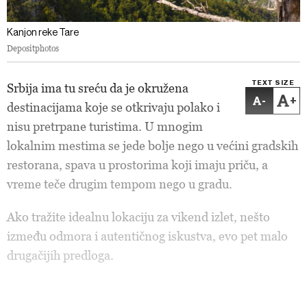
Kanjon reke Tare
Depositphotos
TEXT SIZE
Srbija ima tu sreću da je okružena
-
+
destinacijama koje se otkrivaju polako i
nisu pretrpane turistima. U mnogim
lokalnim mestima se jede bolje nego u većini gradskih
restorana, spava u prostorima koji imaju priču, a
vreme teče drugim tempom nego u gradu.
Ako tražite idealnu lokaciju za vikend izlet, nešto
između odmora i autentičnog iskustva, evo pet malo
drugačijih predloga.