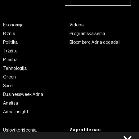
Ekonomija
Videos
Biznis
Programska šema
Politika
Bloomberg Adria događaji
Tržište
Prestiž
Tehnologija
Green
Sport
Businessweek Adria
Analiza
Adria Insight
Zapratite nas
Uslovi korišćenja
Politika Privatnosti
Facebook