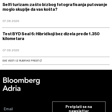
Selfi turizam: zašto bi zbog fotografisanja putovanje
moglo skuplje da vas košta?
07.08.2026
Test BYD Seal 6: Hibrid koji bez dizela pređe 1.350
kilometara
07.08.2026
SVE VESTI IZ RUBRIKE PRESTIŽ
Pretplati se na
newsletter