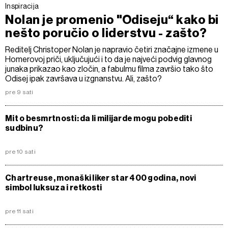
Inspiracija
Nolan je promenio "Odiseju“ kako bi
nešto poručio o liderstvu - zašto?
Reditelj Christoper Nolan je napravio četiri značajne izmene u
Homerovoj priči, uključujući i to da je najveći podvig glavnog
junaka prikazao kao zločin, a fabulmu filma završio tako što
Odisej ipak završava u izgnanstvu. Ali, zašto?
pre 9 sati
Mit o besmrtnosti: da li milijarde mogu pobediti
sudbinu?
pre 10 sati
Chartreuse, monaški liker star 400 godina, novi
simbol luksuza i retkosti
pre 11 sati