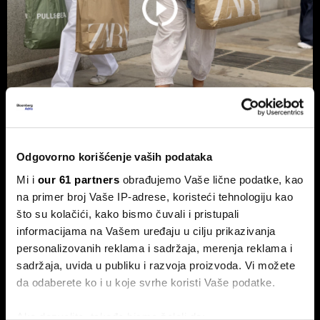
Kriza u Ormuzu steže i modu - zašto
bi odeća uskoro mogla da bude
Odgovorno korišćenje vaših podataka
znatno skuplja?
Mi i
our 61 partners
obrađujemo Vaše lične podatke, kao
na primer broj Vaše IP-adrese, koristeći tehnologiju kao
Sukobi u Ormuskom moreuzu ne prete samo cenama
goriva. Pošto se oko 70 odsto svetskih tekstilnih vlakana
što su kolačići, kako bismo čuvali i pristupali
proizvodi od nafte, posledice krize mogle bi da stignu i do
informacijama na Vašem uređaju u cilju prikazivanja
naših ormara – od brze mode sa platformi Shein i Temu, do
personalizovanih reklama i sadržaja, merenja reklama i
luksuznih modnih brendova.
sadržaja, uvida u publiku i razvoja proizvoda. Vi možete
da odaberete ko i u koje svrhe koristi Vaše podatke.
Ako dozvolite, takođe bismo želeli da: