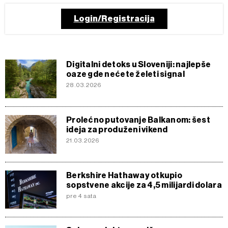
Login/Registracija
Digitalni detoks u Sloveniji: najlepše
oaze gde nećete želeti signal
28.03.2026
Prolećno putovanje Balkanom: šest
ideja za produženi vikend
21.03.2026
Berkshire Hathaway otkupio
sopstvene akcije za 4,5 milijardi dolara
pre 4 sata