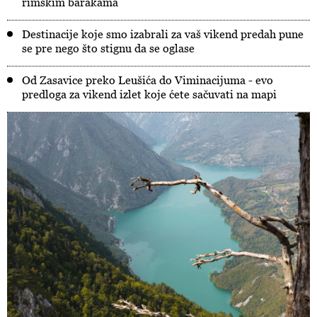
rimskim barakama
Destinacije koje smo izabrali za vaš vikend predah pune
se pre nego što stignu da se oglase
Od Zasavice preko Leušića do Viminacijuma - evo
predloga za vikend izlet koje ćete sačuvati na mapi