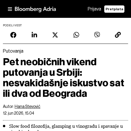
Prijava
Pretplata
PODELI VEST
Putovanja
Pet neobičnih vikend
putovanja u Srbiji:
nesvakidašnje iskustvo sat
ili dva od Beograda
Autor:
Hana Stevović
12. jun 2026, 15:04
Slow food filozofija, glamping u vinogradu i spavanje u