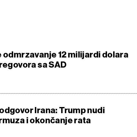
 odmrzavanje 12 milijardi dolara
pregovora sa SAD
odgovor Irana: Trump nudi
rmuza i okončanje rata