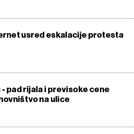
ternet usred eskalacije protesta
 - pad rijala i previsoke cene
tanovništvo na ulice