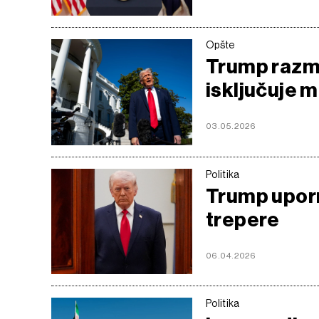
Opšte
Trump razma
isključuje
03.05.2026
Politika
Trump uporno
trepere
06.04.2026
Politika