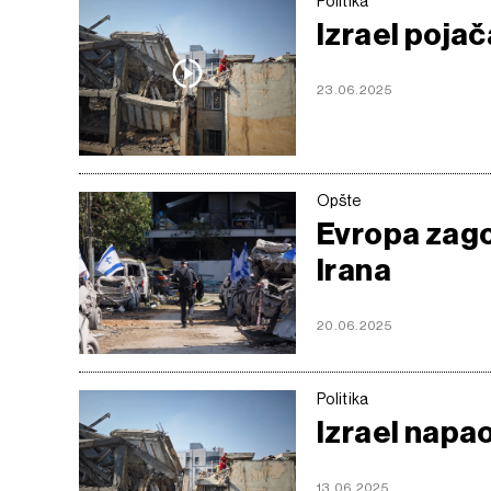
Politika
Izrael pojač
23.06.2025
Opšte
Evropa zago
Irana
20.06.2025
Politika
Izrael napa
13.06.2025