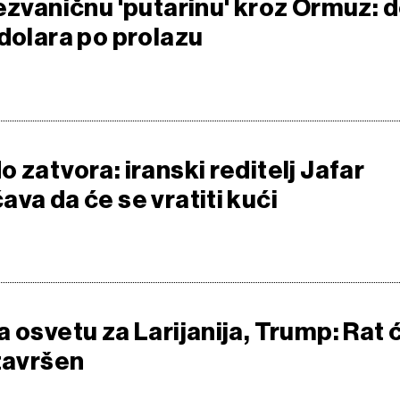
ezvaničnu 'putarinu' kroz Ormuz: 
 dolara po prolazu
 zatvora: iranski reditelj Jafar
va da će se vratiti kući
 osvetu za Larijanija, Trump: Rat 
 završen