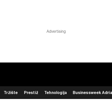
Tržište
Prestiž
Tehnologija
Businessweek Adri