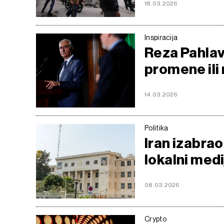
18.03.2026
Inspiracija
Reza Pahlavi
promene ili 
14.03.2026
Politika
Iran izabra
lokalni medi
08.03.2026
Crypto