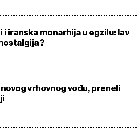
 i iranska monarhija u egzilu: lav
nostalgija?
o novog vrhovnog vođu, preneli
ji