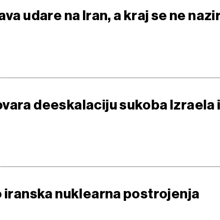
ava udare na Iran, a kraj se ne nazi
vara deeskalaciju sukoba Izraela 
o iranska nuklearna postrojenja