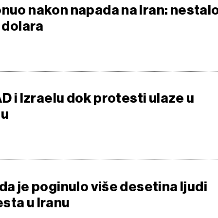
onuo nakon napada na Iran: nestal
i dolara
AD i Izraelu dok protesti ulaze u
ju
da je poginulo više desetina ljudi
sta u Iranu