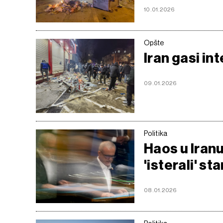
10.01.2026
Opšte
Iran gasi in
09.01.2026
Politika
Haos u Iranu
'isterali' s
08.01.2026