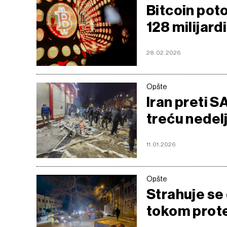
Bitcoin pot
128 milijard
28.02.2026
Opšte
Iran preti S
treću nedel
11.01.2026
Opšte
Strahuje se 
tokom prote