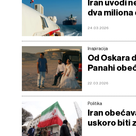
Iran uvodi n
dva miliona
24.03.2026
Inspiracija
Od Oskara do
Panahi obeća
22.03.2026
Politika
Iran obećava
uskoro biti