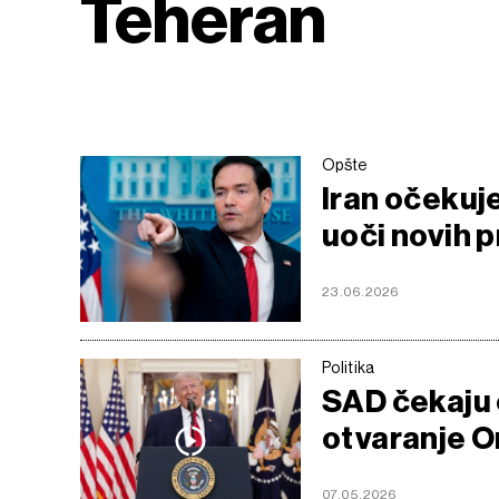
Teheran
Opšte
Iran očekuje
uoči novih 
23.06.2026
Politika
SAD čekaju 
otvaranje O
07.05.2026