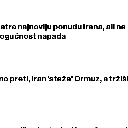
tra najnoviju ponudu Irana, ali ne
 mogućnost napada
 preti, Iran 'steže' Ormuz, a tržiš