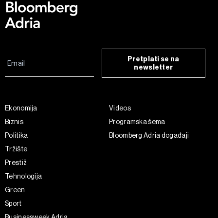
Pretplati se na
newsletter
Ekonomija
Videos
Biznis
Programska šema
Politika
Bloomberg Adria događaji
Tržište
Prestiž
Tehnologija
Green
Sport
Businessweek Adria