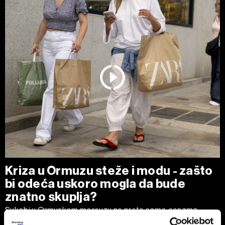
Kriza u Ormuzu steže i modu - zašto
bi odeća uskoro mogla da bude
znatno skuplja?
Sukobi u Ormuskom moreuzu ne prete samo cenama
goriva. Pošto se oko 70 odsto svetskih tekstilnih vlakana