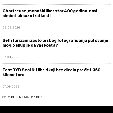
Chartreuse, monaški liker star 400 godina, novi
simbol luksuza i retkosti
08.08.2026
Selfi turizam: zašto bi zbog fotografisanja putovanje
moglo skuplje da vas košta?
07.08.2026
Test BYD Seal 6: Hibrid koji bez dizela pređe 1.350
kilometara
07.08.2026
SVE VESTI IZ RUBRIKE PRESTIŽ