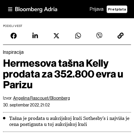
Prijava
Pretplata
PODELI VEST
Inspiracija
Hermesova tašna Kelly
prodata za 352.800 evra u
Parizu
Izvor:
Angelina Rascouet/Bloomberg
30. septembar 2022, 21:02
Tašna je prodata u aukcijskoj kući Sothesby's i najviša je
cena postignuta u toj aukcijskoj kući