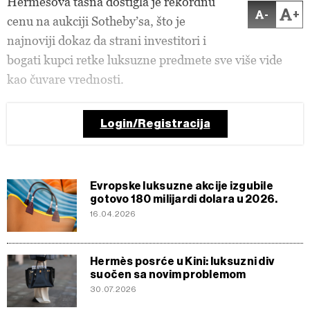
Hermesova tašna dostigla je rekordnu
-
+
cenu na aukciji Sotheby’sa, što je
najnoviji dokaz da
strani investitori i
bogati kupci
retke luksuzne predmete sve više vide
kao čuvare vrednosti.
Login/Registracija
Evropske luksuzne akcije izgubile
gotovo 180 milijardi dolara u 2026.
16.04.2026
Hermès posrće u Kini: luksuzni div
suočen sa novim problemom
30.07.2026