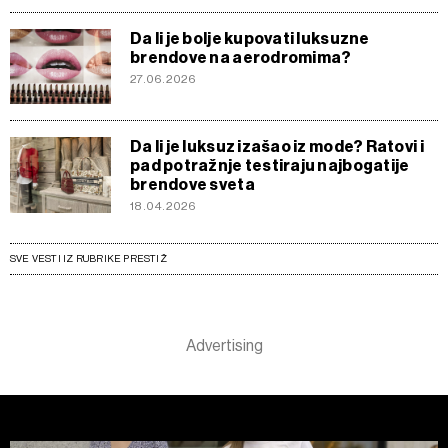
Da li je bolje kupovati luksuzne
brendove na aerodromima?
27.06.2026
Da li je luksuz izašao iz mode? Ratovi i
pad potražnje testiraju najbogatije
brendove sveta
18.04.2026
SVE VESTI IZ RUBRIKE PRESTIŽ