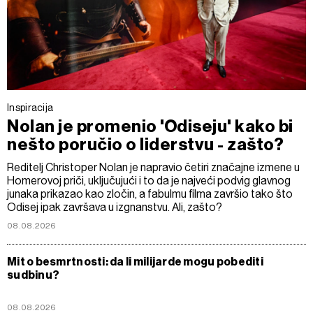
Inspiracija
Nolan je promenio 'Odiseju' kako bi
nešto poručio o liderstvu - zašto?
Reditelj Christoper Nolan je napravio četiri značajne izmene u
Homerovoj priči, uključujući i to da je najveći podvig glavnog
junaka prikazao kao zločin, a fabulmu filma završio tako što
Odisej ipak završava u izgnanstvu. Ali, zašto?
08.08.2026
Mit o besmrtnosti: da li milijarde mogu pobediti
sudbinu?
08.08.2026