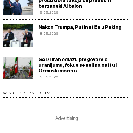
prolazu biti ta koja će probušiti
berzanski AI balon
18.05.2026
Nakon Trumpa, Putin stiže u Peking
18.05.2026
SAD i Iran odlažu pregovore o
uranijumu, fokus se seli na naftu i
Ormuski moreuz
15.05.2026
SVE VESTI IZ RUBRIKE POLITIKA