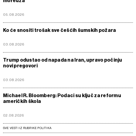
moreuza
05.08.2026
Ko će snositi trošak sve češćih šumskih požara
03.08.2026
Trump odustao od napada na Iran, upravo počinju
novi pregovori
03.08.2026
Michael R. Bloomberg: Podaci su ključ za reformu
američkih škola
02.08.2026
SVE VESTI IZ RUBRIKE POLITIKA