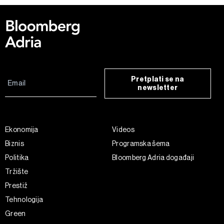
Pretplati se na
newsletter
Ekonomija
Videos
Biznis
Programska šema
Politika
Bloomberg Adria događaji
Tržište
Prestiž
Tehnologija
Green