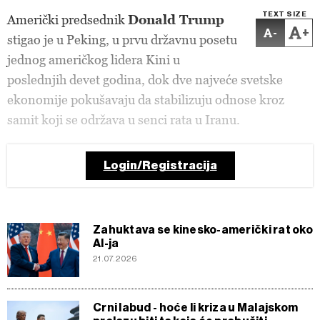
TEXT SIZE
Američki predsednik
Donald Trump
-
+
stigao je u Peking, u prvu državnu posetu
jednog američkog lidera Kini u
poslednjih devet godina, dok dve najveće svetske
ekonomije pokušavaju da stabilizuju odnose kroz
samit koji se održava u senci rata u Iranu.
Login/Registracija
Zahuktava se kinesko-američki rat oko
AI-ja
21.07.2026
Crni labud - hoće li kriza u Malajskom