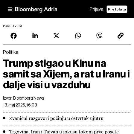
Prijava
Pretplata
PODELI VEST
Politika
Trump stigao u Kinu na
samit sa Xijem, a rat u Iranu i
dalje visi u vazduhu
Izvor:
Bloomberg News
13. maj 2026, 16:03
Zvanični razgovori počinju u četvrtak ujutru
Trgovina, Iran i Tajvan u fokusu tokom prve posete