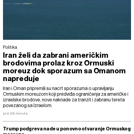
Politika
Iran želi da zabrani američkim
brodovima prolaz kroz Ormuski
moreuz dok sporazum sa Omanom
napreduje
Iran i Oman pripremili su nacrt sporazuma o upravljanju
Ormuskim moreuzom koji predviđa ograničenja za američke i
izraelske brodove, nove naknade za tranzit i zabranu tereta
povezanog sa Izraelom.
pre 58 minuta
Trump podgreva nade u ponovno otvaranje Ormuskog