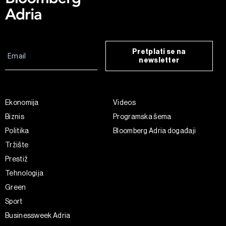
Pretplati se na
newsletter
Ekonomija
Videos
Biznis
Programska šema
Politika
Bloomberg Adria događaji
Tržište
Prestiž
Tehnologija
Green
Sport
Businessweek Adria