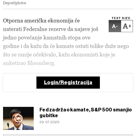
Depositphotos
TEXT SIZE
Otporna američka ekonomija će
-
+
naterati Federalne rezerve da najave još
jedno povećanje kamatnih stopa ove
godine i da kažu da će kamate ostati tolike duže nego
što se ranije očekivalo, kažu ekonomisti koje je
anketirao Bloomberg.
Login/Registracija
Fed zadržao kamate, S&P 500 smanjio
gubitke
29.07.2026