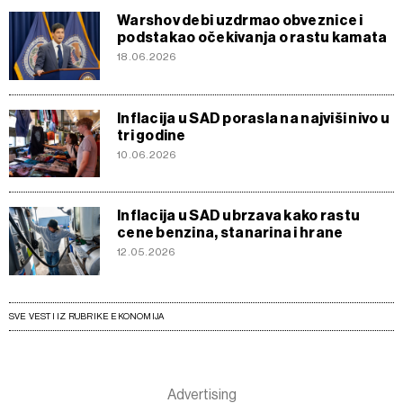
Warshov debi uzdrmao obveznice i
podstakao očekivanja o rastu kamata
18.06.2026
Inflacija u SAD porasla na najviši nivo u
tri godine
10.06.2026
Inflacija u SAD ubrzava kako rastu
cene benzina, stanarina i hrane
12.05.2026
SVE VESTI IZ RUBRIKE EKONOMIJA