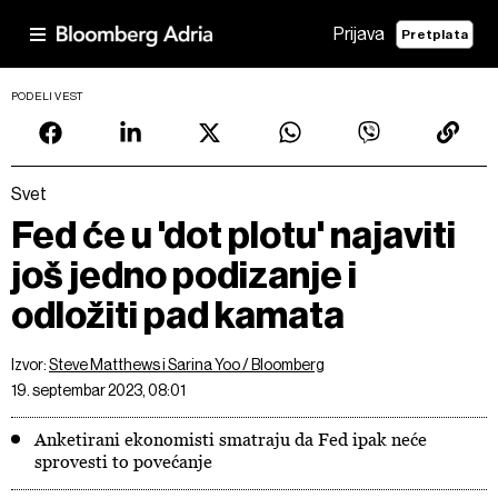
Prijava
Pretplata
PODELI VEST
Svet
Fed će u 'dot plotu' najaviti
još jedno podizanje i
odložiti pad kamata
Izvor:
Steve Matthews i Sarina Yoo / Bloomberg
19. septembar 2023, 08:01
Anketirani ekonomisti smatraju da Fed ipak neće
sprovesti to povećanje