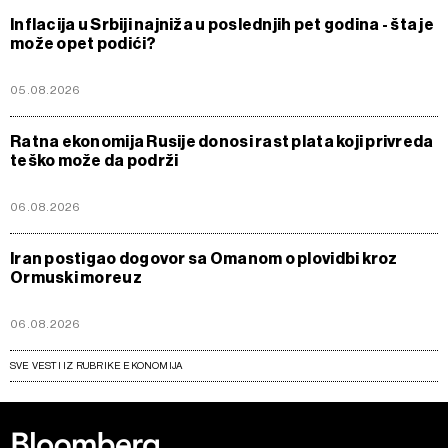
Inflacija u Srbiji najniža u poslednjih pet godina - šta je
može opet podići?
05.08.2026
Ratna ekonomija Rusije donosi rast plata koji privreda
teško može da podrži
06.08.2026
Iran postigao dogovor sa Omanom o plovidbi kroz
Ormuski moreuz
06.08.2026
SVE VESTI IZ RUBRIKE EKONOMIJA