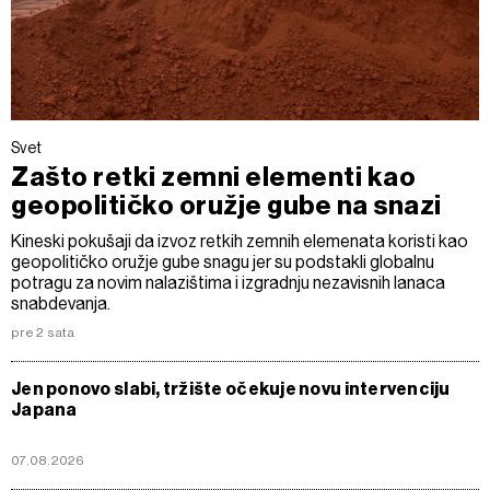
Svet
Zašto retki zemni elementi kao
geopolitičko oružje gube na snazi
Kineski pokušaji da izvoz retkih zemnih elemenata koristi kao
geopolitičko oružje gube snagu jer su podstakli globalnu
potragu za novim nalazištima i izgradnju nezavisnih lanaca
snabdevanja.
pre 2 sata
Jen ponovo slabi, tržište očekuje novu intervenciju
Japana
07.08.2026