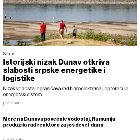
Srbija
Istorijski nizak Dunav otkriva
slabosti srpske energetike i
logistike
Nizak vodostaj ograničava rad hidroelektrana i opterećuje
energetski sistem.
pre 4 sata
Mere na Dunavu povećale vodostaj, Rumunija
produžila rad reaktora za još devet dana
pre 22 sata