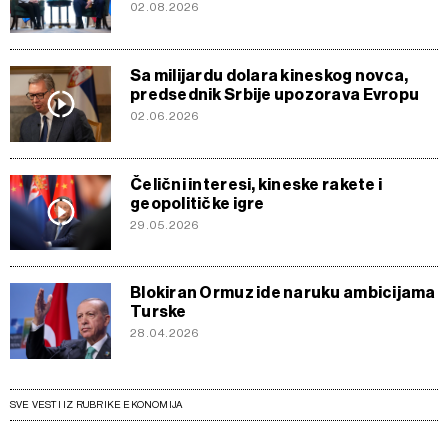
02.08.2026
Sa milijardu dolara kineskog novca,
predsednik Srbije upozorava Evropu
02.06.2026
Čelični interesi, kineske rakete i
geopolitičke igre
29.05.2026
Blokiran Ormuz ide naruku ambicijama
Turske
28.04.2026
SVE VESTI IZ RUBRIKE EKONOMIJA