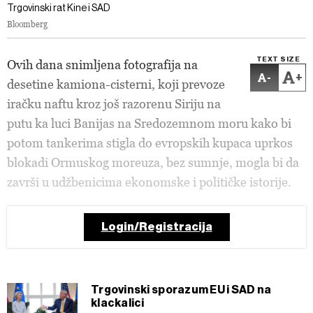
Trgovinski rat Kine i SAD
Bloomberg
TEXT SIZE
Ovih dana snimljena fotografija na
-
+
desetine kamiona-cisterni, koji prevoze
iračku naftu kroz još razorenu Siriju na
putu ka luci Banijas na Sredozemnom moru kako bi
potom tankerima stigla do evropskih kupaca uprkos
blokadi Ormuskog moreuza, bez sumnje, mogla bi da
završi u udžbenicima ekonomske i političke istorije.
Login/Registracija
Trgovinski sporazum EU i SAD na
klackalici