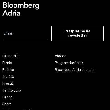
Pretplati se na
newsletter
Ekonomija
Videos
Biznis
Programska šema
Politika
Bloomberg Adria događaji
Tržište
Prestiž
Tehnologija
Green
Sport