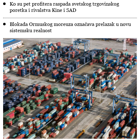
Ko su pet profitera raspada svetskog trgovinskog
poretka i rivalstva Kine i SAD
Blokada Ormuskog moreuza označava prelazak u novu
sistemsku realnost