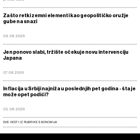
Zašto retki zemni elementi kao geopolitičko oružje
gube na snazi
09.08.2026
Jen ponovo slabi, tržište očekuje novu intervenciju
Japana
07.08.2026
Inflacija u Srbiji najniža u poslednjih pet godina - šta je
može opet podići?
05.08.2026
SVE VESTI IZ RUBRIKE EKONOMIJA