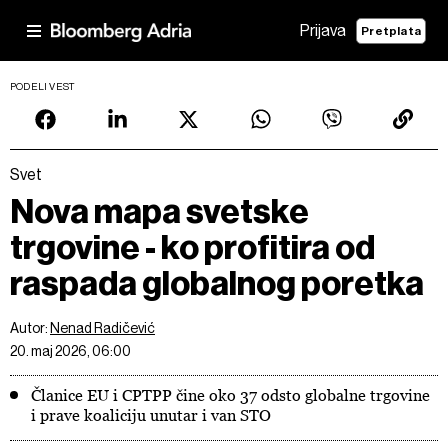
Prijava
Pretplata
PODELI VEST
Svet
Nova mapa svetske
trgovine - ko profitira od
raspada globalnog poretka
Autor:
Nenad Radičević
20. maj 2026, 06:00
Članice EU i CPTPP čine oko 37 odsto globalne trgovine
i prave koaliciju unutar i van STO