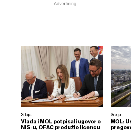
Srbija
Srbija
Vlada i MOL potpisali ugovor o
MOL: Us
NIS-u, OFAC produžio licencu
pregovo