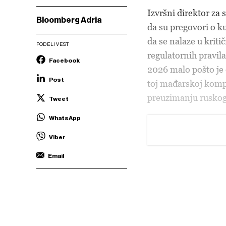
Izvršni direktor za 
Bloomberg Adria
da su pregovori o k
da se nalaze u krit
PODELI VEST
regulatornih pravil
Facebook
2026 malo pošto je 
Post
toj mađarskoj kompa
preuzimanju ruskog
Tweet
WhatsApp
Viber
Email