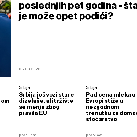
poslednjih pet godina - št
je može opet podići?
05.08.2026
Srbija
Srbija
Srbija još vozi stare
Pad cena mleka u
nom
dizelaše, ali tržište
Evropi stiže u
se menja zbog
nezgodnom
pravila EU
trenutku za doma
stočarstvo
pre 16 sati
pre 17 sati