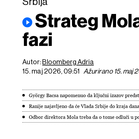
Srbija
Strateg Mola
fazi
Autor:
Bloomberg Adria
15. maj 2026, 09:51
Ažurirano 15. maj 
György Bacsa napomenuo da ključni izazov predst
Ranije najavljeno da će Vlada Srbije do kraja dan
Odbor direktora Mola treba da o tome odluči u p