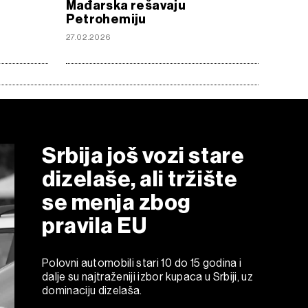
Mađarska rešavaju
Petrohemiju
27.02.2026
Srbija još vozi stare
dizelaše, ali tržište
se menja zbog
pravila EU
Polovni automobili stari 10 do 15 godina i
dalje su najtraženiji izbor kupaca u Srbiji, uz
dominaciju dizelaša.