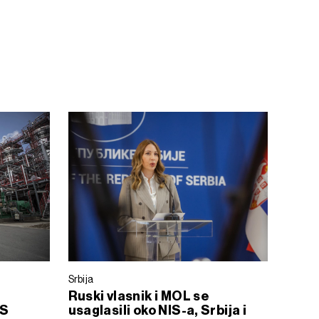
Srbija
Ruski vlasnik i MOL se
IS
usaglasili oko NIS-a, Srbija i