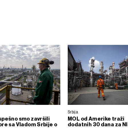
Srbija
pešno smo završili
MOL od Amerike traži
re sa Vladom Srbije o
dodatnih 30 dana za N