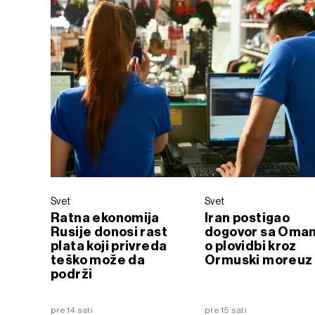
Svet
Svet
Ratna ekonomija
Iran postigao
Rusije donosi rast
dogovor sa Oma
plata koji privreda
o plovidbi kroz
teško može da
Ormuski moreuz
podrži
pre 14 sati
pre 15 sati