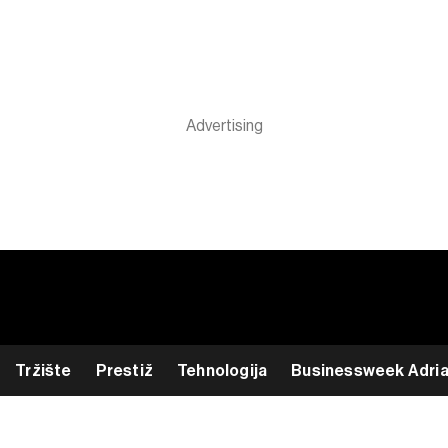
Tržište
Prestiž
Tehnologija
Businessweek Adri