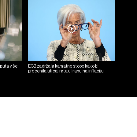
 puta više
ECB zadržala kamatne stope kako bi
procenila uticaj rata u Iranu na inflaciju