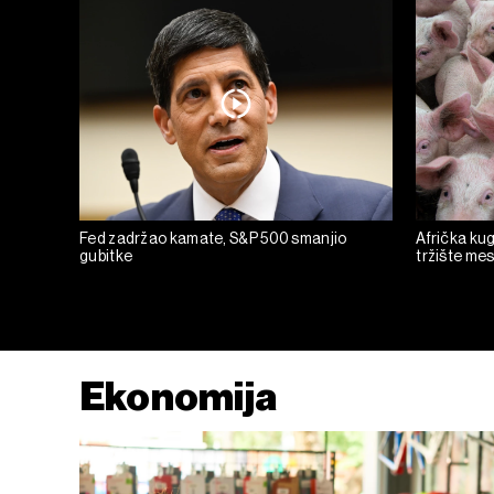
Fed zadržao kamate, S&P 500 smanjio
Afrička kug
gubitke
tržište mesa
Ekonomija