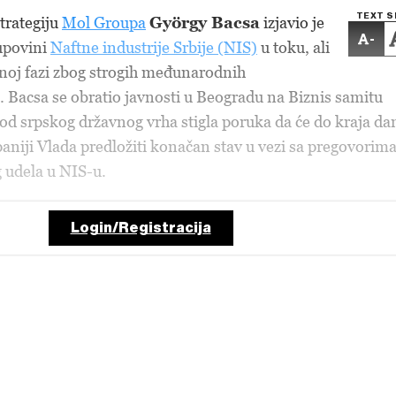
TEXT S
strategiju
Mol Groupa
György Bacsa
izjavio je
-
upovini
Naftne industrije Srbije (NIS)
u toku, ali
ičnoj fazi zbog strogih međunarodnih
a. Bacsa se obratio javnosti u Beogradu na Biznis samitu
od srpskog državnog vrha stigla poruka da će do kraja da
niji Vlada predložiti konačan stav u vezi sa pregovorima
 udela u NIS-u.
Login/Registracija