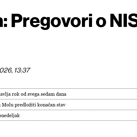
: Pregovori o NIS
2026, 13:37
avlja rok od svega sedam dana
a Molu predložiti konačan stav
onedeljak