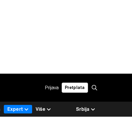
Prijava
Pretplata
a
Expert
Više
Srbija