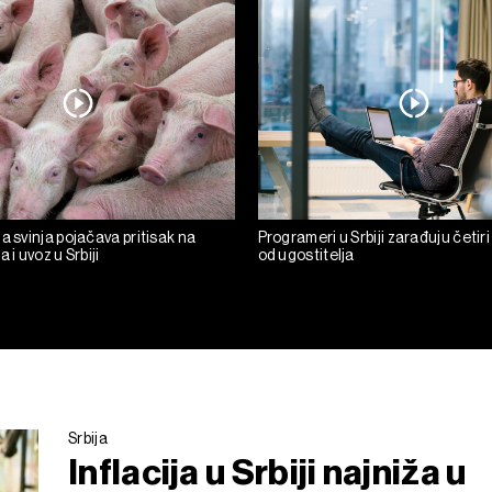
a svinja pojačava pritisak na
Programeri u Srbiji zarađuju četiri
 i uvoz u Srbiji
od ugostitelja
Srbija
Inflacija u Srbiji najniža u