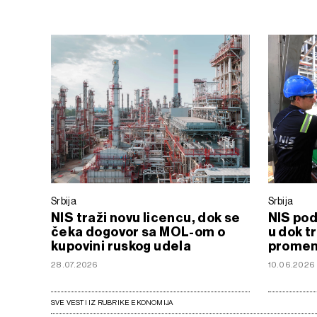
Srbija
Srbija
NIS traži novu licencu, dok se
NIS pod
čeka dogovor sa MOL-om o
u dok t
kupovini ruskog udela
promeni
28.07.2026
10.06.2026
SVE VESTI IZ RUBRIKE EKONOMIJA