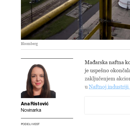
Bloomberg
Mađarska naftna k
je uspešno okončala
zaključenjem akcio
u
Naftnoj industriji
Ana Ristović
Novinarka
PODELI VEST