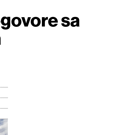
egovore sa
a