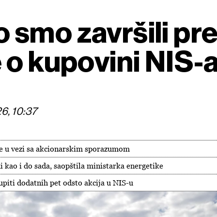
smo završili pr
 o kupovini NIS-
26, 10:37
je u vezi sa akcionarskim sporazumom
i kao i do sada, saopštila ministarka energetike
piti dodatnih pet odsto akcija u NIS-u