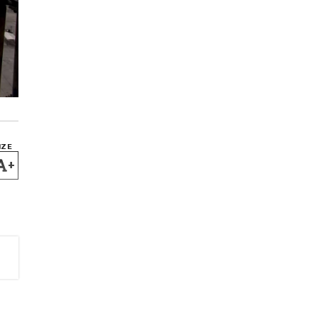
IZE
+