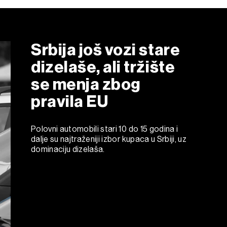
Srbija još vozi stare
dizelaše, ali tržište
se menja zbog
pravila EU
Polovni automobili stari 10 do 15 godina i
dalje su najtraženiji izbor kupaca u Srbiji, uz
dominaciju dizelaša.