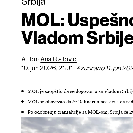
Srbija
MOL: Uspešno 
Vladom Srbije
Autor:
Ana Ristović
10. jun 2026, 21:01
Ažurirano 11. jun 20
MOL je saopštio da se dogovorio sa Vladom Srbi
MOL se obavezao da će Rafinerija nastaviti da rad
Po odobrenju transakcije sa MOL-om, Srbija će ku