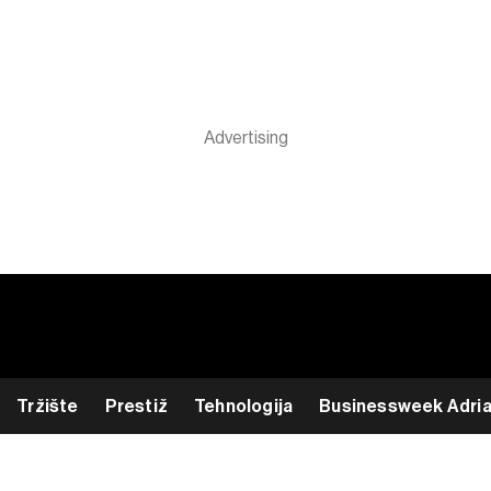
Tržište
Prestiž
Tehnologija
Businessweek Adri