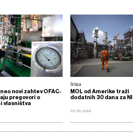
Srbija
neo novi zahtev OFAC-
MOL od Amerike traži
raju pregovori o
dodatnih 30 dana za N
 vlasništva
03.06.2026