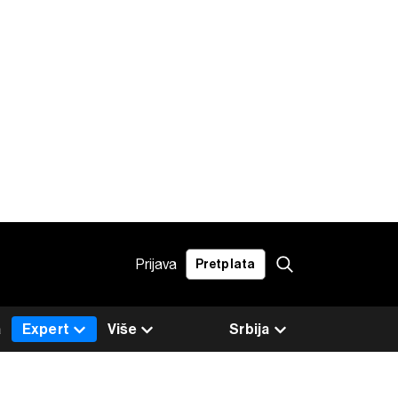
Prijava
Pretplata
a
Expert
Više
Srbija