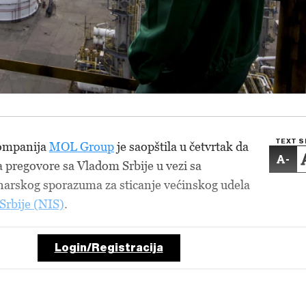
TEXT S
ompanija
MOL Group
je saopštila u četvrtak da
-
 pregovore sa Vladom Srbije u vezi sa
narskog sporazuma za sticanje većinskog udela
 Srbije (NIS)
.
Login/Registracija