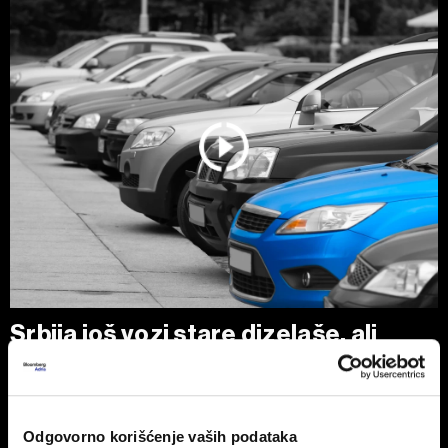
Srbija još vozi stare dizelaše, ali
tržište se menja zbog pravila EU
Polovni automobili stari 10 do 15 godina i dalje su
najtraženiji izbor kupaca u Srbiji, uz dominaciju dizelaša.
Odgovorno korišćenje vaših podataka