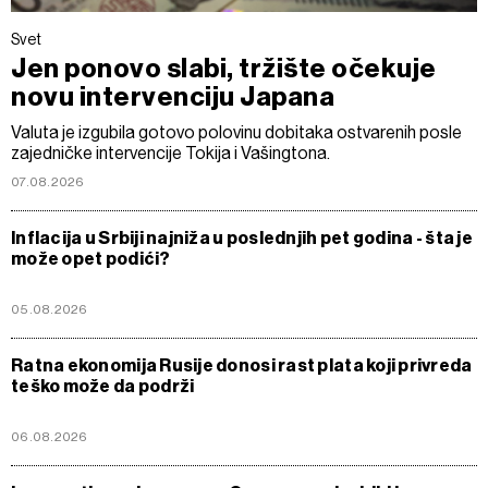
Svet
Jen ponovo slabi, tržište očekuje
novu intervenciju Japana
Valuta je izgubila gotovo polovinu dobitaka ostvarenih posle
zajedničke intervencije Tokija i Vašingtona.
07.08.2026
Inflacija u Srbiji najniža u poslednjih pet godina - šta je
može opet podići?
05.08.2026
Ratna ekonomija Rusije donosi rast plata koji privreda
teško može da podrži
06.08.2026