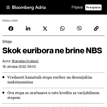
Prijava
Pretplata
PODELI VEST
Srbija
Skok euribora ne brine NBS
Autor:
Branislav Urošević
18. oktobar 2022, 08:00
Vrednosti kamatnih stopa euribor na decenijskim
maksimumima
Ova stopa se uračunava u ratu kredita sa varijabilnom
stopom