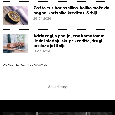
Zašto euribor oscilira i koliko može da
pogodi korisnike kredita u Srbiji
28.04.2026
Adria regija podijeljena kamatama:
Jedni plaćaju skupe kredite, drugi
prolaze jeftinije
12.05.2026
SVE VESTI IZ RUBRIKE EKONOMIJA