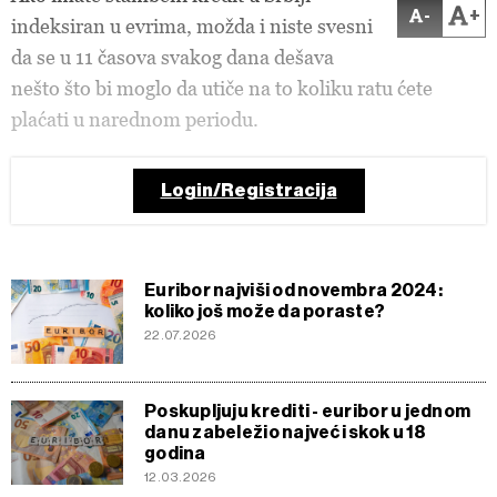
-
+
indeksiran u evrima, možda i niste svesni
da se u 11 časova svakog dana dešava
nešto što bi moglo da utiče na to koliku ratu ćete
plaćati u narednom periodu.
Login/Registracija
Euribor najviši od novembra 2024:
koliko još može da poraste?
22.07.2026
Poskupljuju krediti - euribor u jednom
danu zabeležio najveći skok u 18
godina
12.03.2026