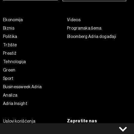
Ekonomija
Videos
Biznis
Programska šema
Politika
Bloomberg Adria događaji
Tržište
Prestiž
Tehnologija
Green
Sport
Businessweek Adria
Analiza
Adria Insight
Zapratite nas
Uslovi korišćenja
Politika Privatnosti
Facebook