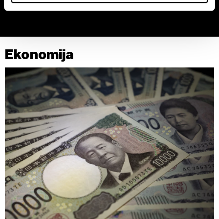
Zajednički rukovaoci su HD-WIN ARENA SPORT d.o.o. i
Partneri
. Više o podacima koje obrađujemo kao i o
vašim pravima pročitajte u našoj
Politici privatnosti
, a o
Ekonomija
kolačićima i drugim sličnim tehnologijama u
Politici
kolačića
.
Kolačiće u bilo kojem trenutku možete ponovno ažurirati
klikom na „Prikaži detalje“. Pristanak možete u bilo kojem
trenutku opozvati bez negativnih posledica.