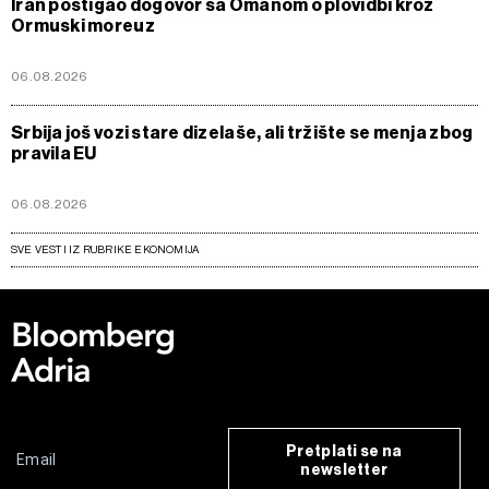
Iran postigao dogovor sa Omanom o plovidbi kroz
Ormuski moreuz
06.08.2026
Srbija još vozi stare dizelaše, ali tržište se menja zbog
pravila EU
06.08.2026
SVE VESTI IZ RUBRIKE EKONOMIJA
Pretplati se na
newsletter