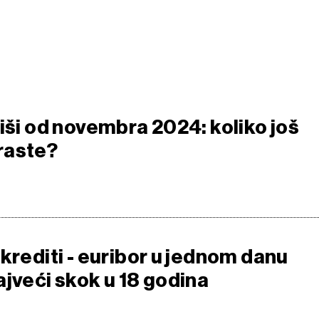
iši od novembra 2024: koliko još
raste?
krediti - euribor u jednom danu
ajveći skok u 18 godina