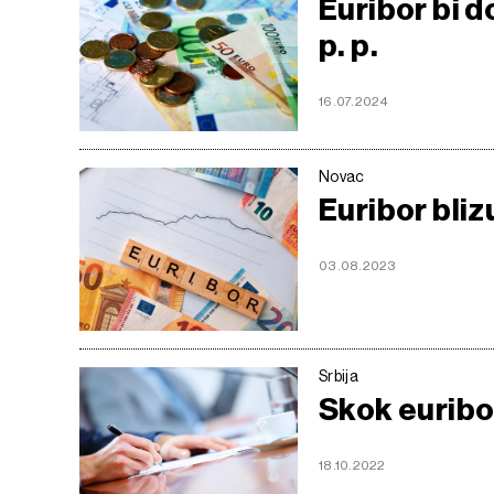
Euribor bi 
p. p.
16.07.2024
Novac
Euribor blizu
03.08.2023
Srbija
Skok euribo
18.10.2022