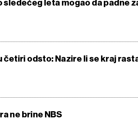
do sledećeg leta mogao da padne za
 četiri odsto: Nazire li se kraj rast
ra ne brine NBS