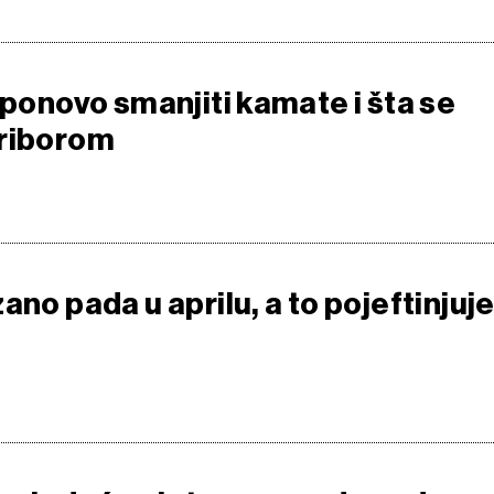
 ponovo smanjiti kamate i šta se
uriborom
ano pada u aprilu, a to pojeftinjuj