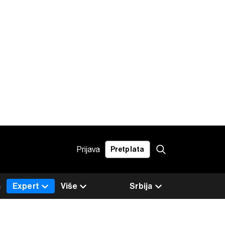
Prijava
Pretplata
a
Expert
Više
Srbija