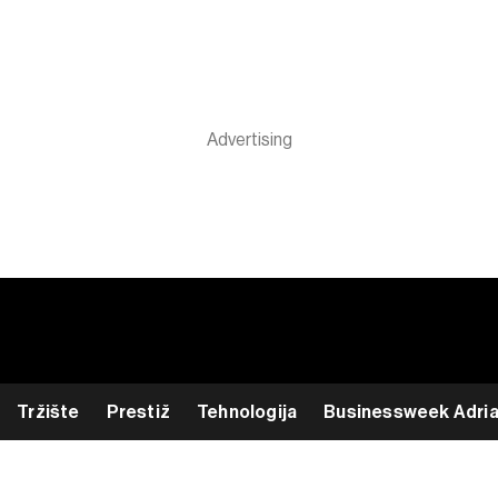
Tržište
Prestiž
Tehnologija
Businessweek Adri