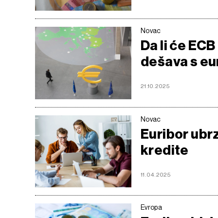
Novac
Da li će ECB
dešava s e
21.10.2025
Novac
Euribor ubrz
kredite
11.04.2025
Evropa