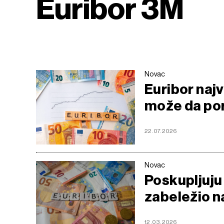
Euribor 3M
Novac
Euribor najv
može da po
22.07.2026
Novac
Poskupljuju 
zabeležio n
12.03.2026