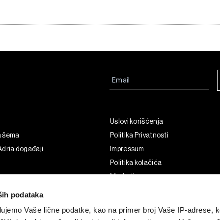
Uslovi korišćenja
a šema
Politika Privatnosti
dria događaji
Impressum
Politika kolačića
Marketing
Korišćenje veštačke inteligencije
ših podataka
ujemo Vaše lične podatke, kao na primer broj Vaše IP-adrese, ko