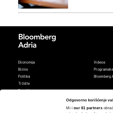
Ekonomija
Videos
Biznis
Programsk
Politika
Bloomberg A
Tržište
Prestiž
Tehnologija
Odgovorno korišćenje va
Green
Mi i
our 61 partners
obrađ
Sport