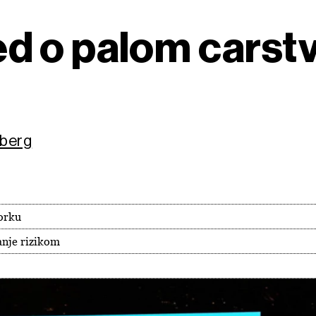
d o palom carstv
mberg
jorku
anje rizikom