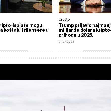
Crypto
ripto-isplate mogu
Trump prijavio najmanj
a koštaju frilensere u
milijarde dolara kripto
prihoda u 2025.
01.07.2026