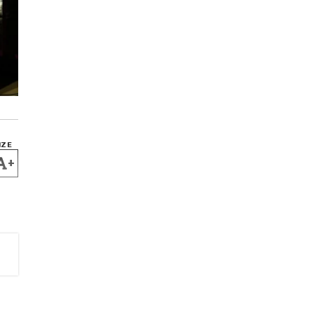
IZE
+