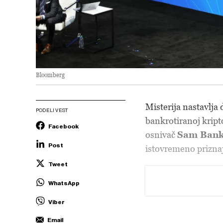
Bloomberg
Misterija nastavlja 
PODELI VEST
bankrotiranoj krip
Facebook
osnivač
Sam Bank
Post
istovremeno prizna
Tweet
WhatsApp
Viber
Email