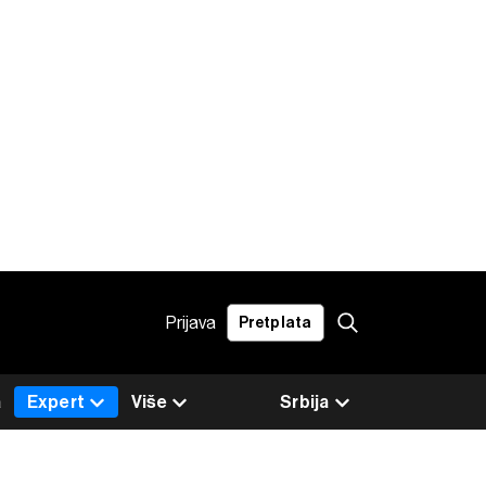
Prijava
Pretplata
a
Expert
Više
Srbija