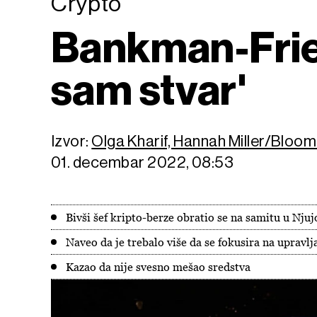
Crypto
Bankman-Frie
sam stvar'
Izvor:
Olga Kharif, Hannah Miller/Bloo
01. decembar 2022, 08:53
Bivši šef kripto-berze obratio se na samitu u Nju
Naveo da je trebalo više da se fokusira na upravlj
Kazao da nije svesno mešao sredstva