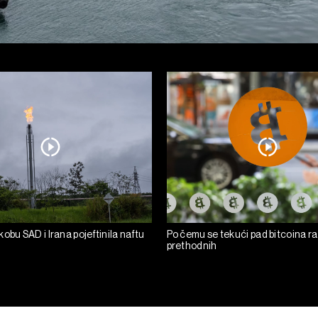
obu SAD i Irana pojeftinila naftu
Po čemu se tekući pad bitcoina ra
prethodnih