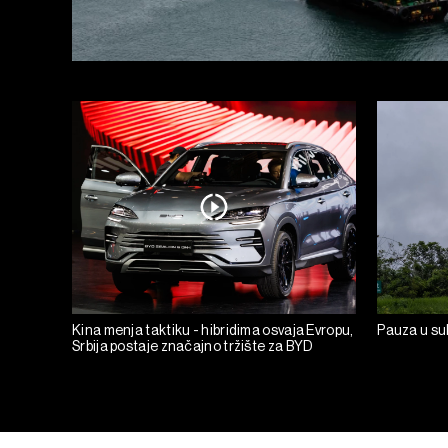
Kina menja taktiku - hibridima osvaja Evropu,
Pauza u suk
Srbija postaje značajno tržište za BYD