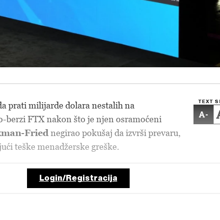
TEXT S
da prati milijarde dolara nestalih na
-
to-berzi FTX nakon što je njen osramoćeni
man-Fried
negirao pokušaj da izvrši prevaru,
jući teške menadžerske greške.
Login/Registracija