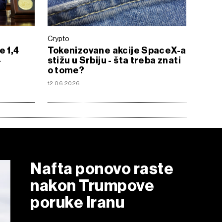
Crypto
e 1,4
Tokenizovane akcije SpaceX-a
-
stižu u Srbiju - šta treba znati
o tome?
12.06.2026
Nafta ponovo raste
nakon Trumpove
poruke Iranu