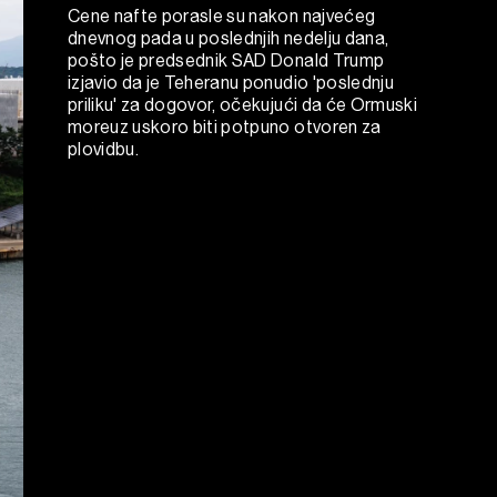
Cene nafte porasle su nakon najvećeg
dnevnog pada u poslednjih nedelju dana,
pošto je predsednik SAD Donald Trump
izjavio da je Teheranu ponudio 'poslednju
priliku' za dogovor, očekujući da će Ormuski
moreuz uskoro biti potpuno otvoren za
plovidbu.