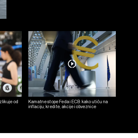
zlikuje od
Kamatne stope Feda i ECB: kako utiču na
inflaciju, kredite, akcije i obveznice