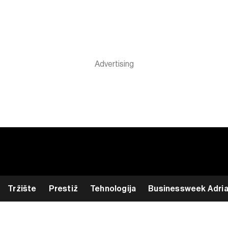
Tržište
Prestiž
Tehnologija
Businessweek Adri