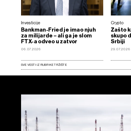
Investicije
Crypto
Bankman-Fried je imao njuh
Zašto k
za milijarde – ali ga je slom
skupo d
FTX-a odveo u zatvor
Srbiji
06.07.2026
29.07.2026
SVE VESTI IZ RUBRIKE TRŽIŠTE