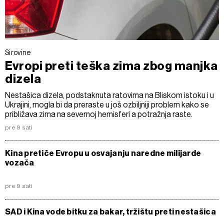
Sirovine
Evropi preti teška zima zbog manjka
dizela
Nestašica dizela, podstaknuta ratovima na Bliskom istoku i u
Ukrajini, mogla bi da preraste u još ozbiljniji problem kako se
približava zima na severnoj hemisferi a potražnja raste.
pre 9 sati
Kina pretiče Evropu u osvajanju naredne milijarde
vozača
pre 9 sati
SAD i Kina vode bitku za bakar, tržištu preti nestašica