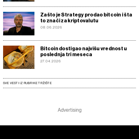
Zašto je Strategy prodao bitcoin i šta
to znači za kriptovalutu
08.06.2026
Bitcoin dostigao najvišu vrednost u
poslednja tri meseca
27.04.2026
SVE VESTI IZ RUBRIKE TRŽIŠTE