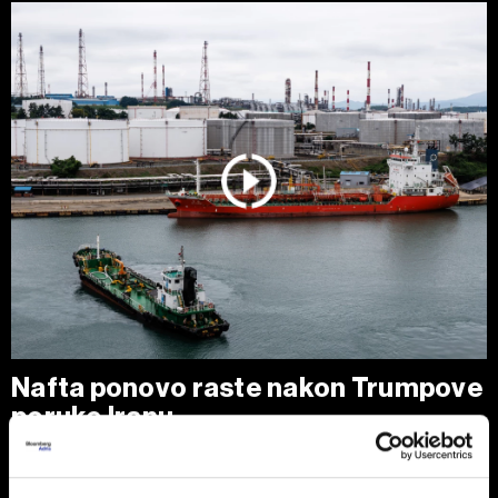
Nafta ponovo raste nakon Trumpove
poruke Iranu
Cene nafte porasle su nakon najvećeg dnevnog pada u
poslednjih nedelju dana, pošto je predsednik SAD Donald
Trump izjavio da je Teheranu ponudio 'poslednju priliku' za