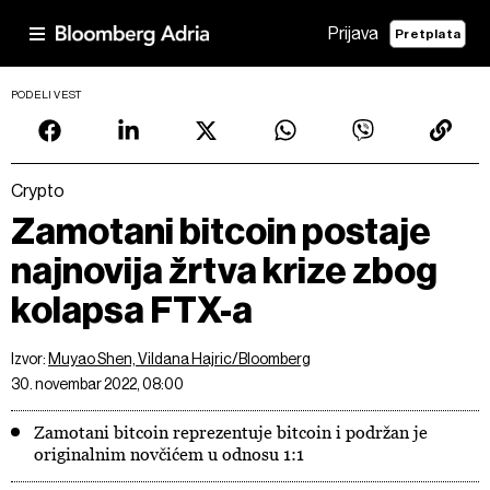
Prijava
Pretplata
PODELI VEST
Crypto
Zamotani bitcoin postaje
najnovija žrtva krize zbog
kolapsa FTX-a
Izvor:
Muyao Shen, Vildana Hajric/Bloomberg
30. novembar 2022, 08:00
Zamotani bitcoin reprezentuje bitcoin i podržan je
originalnim novčićem u odnosu 1:1