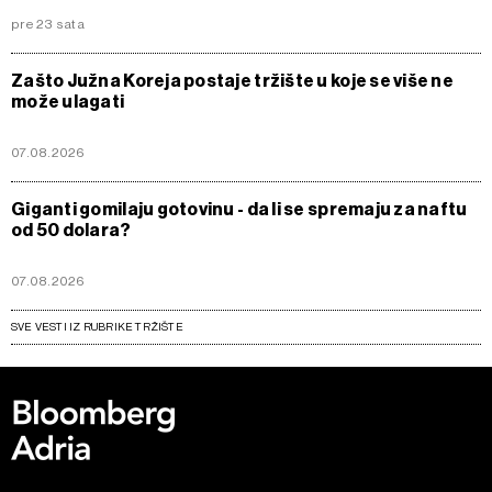
pre 23 sata
Zašto Južna Koreja postaje tržište u koje se više ne
može ulagati
07.08.2026
Giganti gomilaju gotovinu - da li se spremaju za naftu
od 50 dolara?
07.08.2026
SVE VESTI IZ RUBRIKE TRŽIŠTE