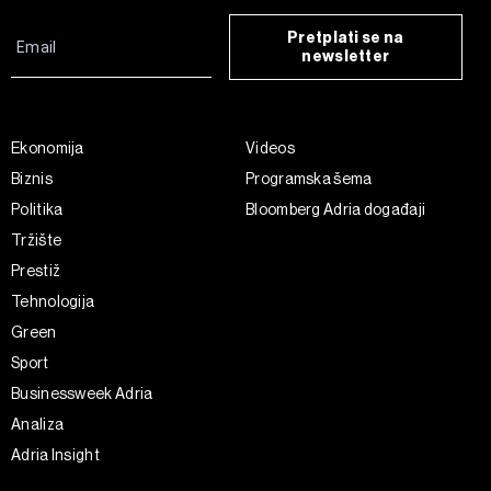
Pretplati se na
newsletter
Ekonomija
Videos
Biznis
Programska šema
Politika
Bloomberg Adria događaji
Tržište
Prestiž
Tehnologija
Green
Sport
Businessweek Adria
Analiza
Adria Insight