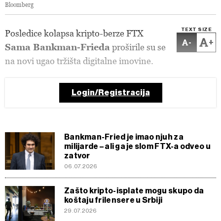
Bloomberg
TEXT SIZE
Posledice kolapsa kripto-berze FTX
-
+
Sama Bankman-Frieda
proširile su se
na novi ugao tržišta digitalne imovine.
Login/Registracija
Bankman-Fried je imao njuh za
milijarde – ali ga je slom FTX-a odveo u
zatvor
06.07.2026
Zašto kripto-isplate mogu skupo da
koštaju frilensere u Srbiji
29.07.2026