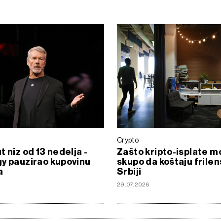
Crypto
t niz od 13 nedelja -
Zašto kripto-isplate m
y pauzirao kupovinu
skupo da koštaju frile
a
Srbiji
6
29.07.2026