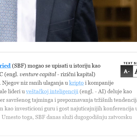
TEXT S
ried
(SBF) mogao se upisati u istoriju kao
-
C (engl.
venture capital
- rizični kapital)
ji. Njegov niz ranih ulaganja u
kripto
i kompanije
ale lideri u
veštačkoj inteligenciji
(engl.
- AI) deluje kao
er savršenog tajminga i prepoznavanja tržišnih tendencij
n kao investicioni guru i gost najuticajnijih konferencija 
i. Umesto toga, SBF danas služi dugogodišnju zatvorsku