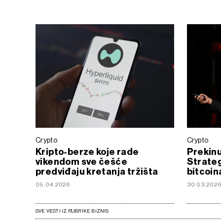
Crypto
Crypto
Kripto-berze koje rade
Prekinu
vikendom sve češće
Strateg
predviđaju kretanja tržišta
bitcoin
05.04.2026
30.03.202
SVE VESTI IZ RUBRIKE BIZNIS