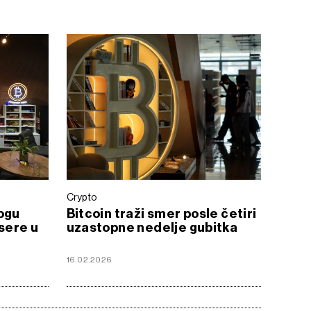
Crypto
ogu
Bitcoin traži smer posle četiri
nsere u
uzastopne nedelje gubitka
16.02.2026