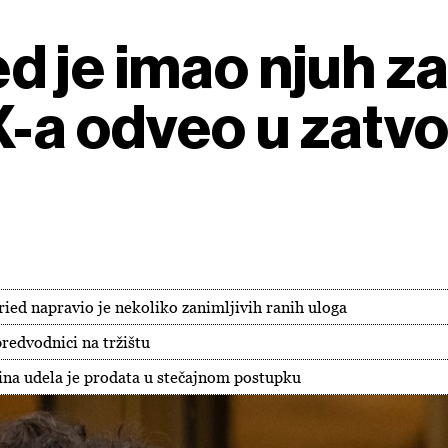
je imao njuh za m
X-a odveo u zatvo
ed napravio je nekoliko zanimljivih ranih uloga
predvodnici na tržištu
ina udela je prodata u stečajnom postupku