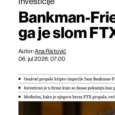
Investicije
Bankman-Fried 
ga je slom FT
Autor:
Ana Ristović
06. jul 2026, 07:00
Osnivač propale kripto-imperije Sam Bankman-Fri
Investirao je u firme koje se danas pokazuju kao 
Međutim, kako je njegova berza FTX propala, već