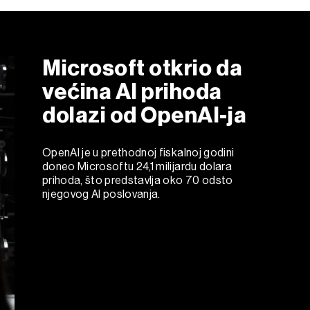
Microsoft otkrio da
većina AI prihoda
dolazi od OpenAI-ja
OpenAI je u prethodnoj fiskalnoj godini
doneo Microsoftu 24,1 milijardu dolara
prihoda, što predstavlja oko 70 odsto
njegovog AI poslovanja.