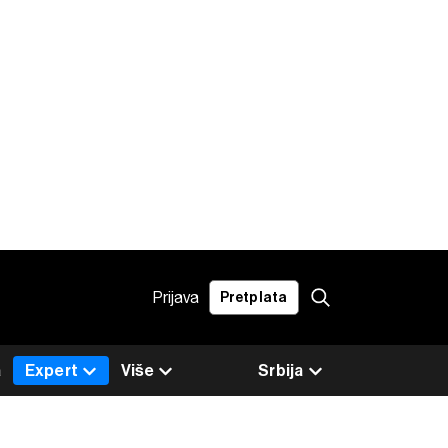
Prijava
Pretplata
a
Expert
Više
Srbija