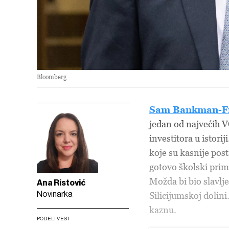
Bloomberg
Sam Bankman-F
jedan od najvećih V
investitora u istori
koje su kasnije post
gotovo školski prim
Možda bi bio slavlje
Ana Ristović
Novinarka
Silicijumskoj dolin
kaznu.
PODELI VEST