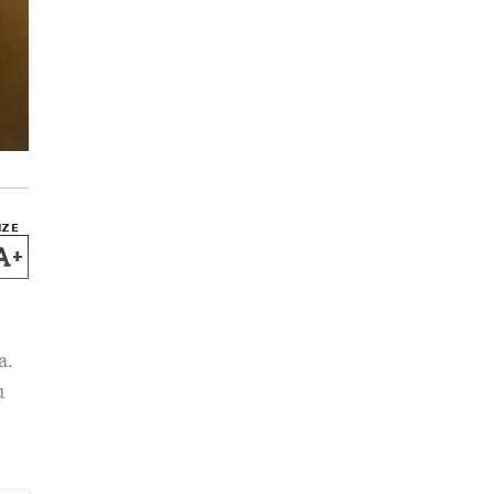
IZE
+
a.
u