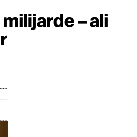
ilijarde – ali
r