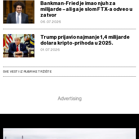
Bankman-Fried je imao njuh za
milijarde – ali ga je slom FTX-a odveo u
zatvor
06.07.2026
Trump prijavio najmanje 1,4 milijarde
dolara kripto-prihoda u 2025.
01.07.2026
SVE VESTI IZ RUBRIKE TRŽIŠTE