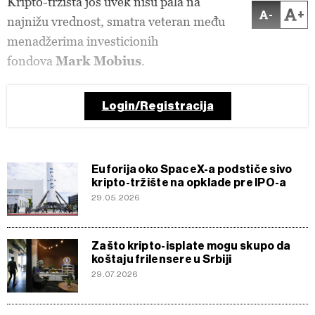
Kripto-tržišta još uvek nisu pala na
-
+
najnižu vrednost, smatra veteran među
menadžerima investicionih
fondova
Mark Mobius
.
Login/Registracija
Euforija oko SpaceX-a podstiče sivo
kripto-tržište na opklade pre IPO-a
29.05.2026
Zašto kripto-isplate mogu skupo da
koštaju frilensere u Srbiji
29.07.2026