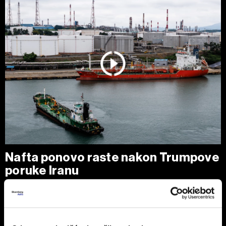
Nafta ponovo raste nakon Trumpove
poruke Iranu
Cene nafte porasle su nakon najvećeg dnevnog pada u
poslednjih nedelju dana, pošto je predsednik SAD Donald
Trump izjavio da je Teheranu ponudio 'poslednju priliku' za
dogovor, očekujući da će Ormuski moreuz uskoro biti
potpuno otvoren za plovidbu.