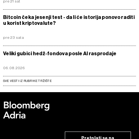
pre 21 sat
Bitcoin čeka jesenji test - da li će istorija ponovo raditi
u korist kriptovalute?
pre 23 sata
Veliki gubici hedž-fondova posle AI rasprodaje
06.08.2026
SVE VESTI IZ RUBRIKE TRŽIŠTE
Pretplati se na