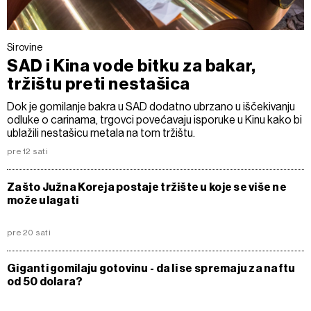
Sirovine
SAD i Kina vode bitku za bakar,
tržištu preti nestašica
Dok je gomilanje bakra u SAD dodatno ubrzano u iščekivanju
odluke o carinama, trgovci povećavaju isporuke u Kinu kako bi
ublažili nestašicu metala na tom tržištu.
pre 12 sati
Zašto Južna Koreja postaje tržište u koje se više ne
može ulagati
pre 20 sati
Giganti gomilaju gotovinu - da li se spremaju za naftu
od 50 dolara?