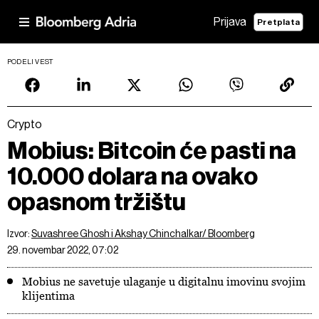
Prijava
Pretplata
PODELI VEST
Crypto
Mobius: Bitcoin će pasti na
10.000 dolara na ovako
opasnom tržištu
Izvor:
Suvashree Ghosh i Akshay Chinchalkar/ Bloomberg
29. novembar 2022, 07:02
Mobius ne savetuje ulaganje u digitalnu imovinu svojim
klijentima