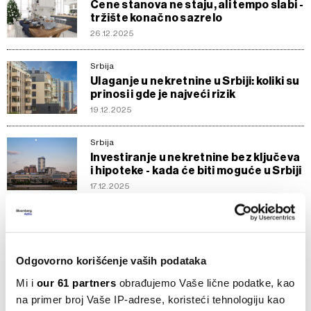
Cene stanova ne staju, ali tempo slabi -
tržište konačno sazrelo
26.12.2025
Srbija
Ulaganje u nekretnine u Srbiji: koliki su
prinosi i gde je najveći rizik
19.12.2025
Srbija
Investiranje u nekretnine bez ključeva
i hipoteke - kada će biti moguće u Srbiji
17.12.2025
Srbija
Trećina stanova u Srbiji ove godine
kupljena na kredit
Odgovorno korišćenje vaših podataka
19.11.2025
Mi i
our 61 partners
obrađujemo Vaše lične podatke, kao
Srbija
na primer broj Vaše IP-adrese, koristeći tehnologiju kao
Stari stanovi na ceni, u Beogradu