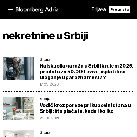
Prijava
Pretplata
nekretnine u Srbiji
Srbija
Najskuplja garaža u Srbiji krajem 2025.
prodata za 50.000 evra - isplati li se
ulaganje u garažna mesta?
17.03.2026
Srbija
Vodič kroz poreze pri kupovini stana u
Srbiji: šta plaćate, kada i koliko
25.02.2026
Srbija