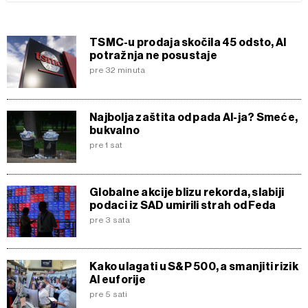
TSMC-u prodaja skočila 45 odsto, AI
potražnja ne posustaje
pre 32 minuta
Najbolja zaštita od pada AI-ja? Smeće,
bukvalno
pre 1 sat
Globalne akcije blizu rekorda, slabiji
podaci iz SAD umirili strah od Feda
pre 3 sata
Kako ulagati u S&P 500, a smanjiti rizik
AI euforije
pre 5 sati