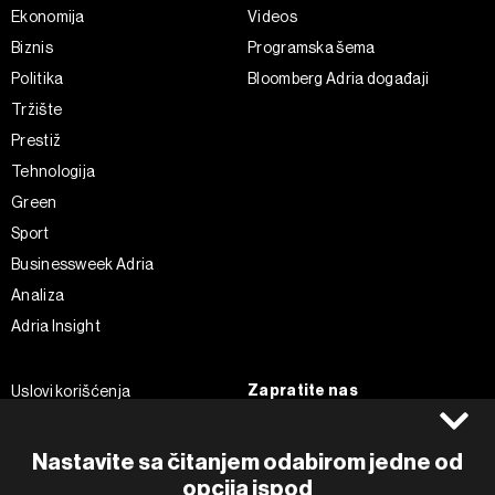
Ekonomija
Videos
Biznis
Programska šema
Politika
Bloomberg Adria događaji
Tržište
Prestiž
Tehnologija
Green
Sport
Businessweek Adria
Analiza
Adria Insight
Zapratite nas
Uslovi korišćenja
Politika Privatnosti
Facebook
Impressum
Instagram
Nastavite sa čitanjem odabirom jedne od
Politika kolačića
opcija ispod
Twitter