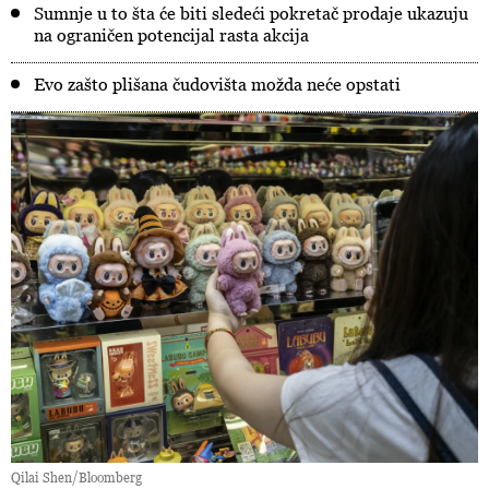
Sumnje u to šta će biti sledeći pokretač prodaje ukazuju
na ograničen potencijal rasta akcija
Evo zašto plišana čudovišta možda neće opstati
Qilai Shen/Bloomberg