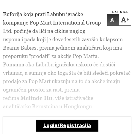
TEXT SIZE
Euforija koja prati Labubu igračke
-
+
kompanije Pop Mart International Group
Ltd. počinje da liči na ciklus naglog
uspona i pada koji je devedesetih završio kolapsom
Beanie Babies, prema jedinom analitičaru koji ima
preporuku "prodati" za akcije Pop Marta.
Pomama oko Labubu igračaka uskoro će dostići
vrhunac, a sumnje oko toga šta će biti sledeći pokretač
prodaje za Pop Mart ukazuju na to da akcije imaju
ograničen prostor za rast, prema
rečima
Melinde Hu
, više istraživačke
analitičarke Bernsteina u Hongkongu.
Login/Registracija