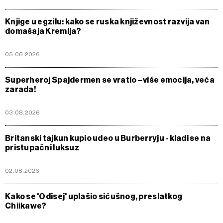
Knjige u egzilu: kako se ruska književnost razvija van
domašaja Kremlja?
05.08.2026
Superheroj Spajdermen se vratio – više emocija, veća
zarada!
03.08.2026
Britanski tajkun kupio udeo u Burberryju - kladi se na
pristupačni luksuz
02.08.2026
Kako se 'Odisej' uplašio sićušnog, preslatkog
Chiikawe?