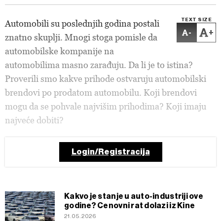
TEXT SIZE
Automobili su poslednjih godina postali
-
+
znatno skuplji. Mnogi stoga pomisle da
automobilske kompanije na
automobilima masno zarađuju. Da li je to istina?
Proverili smo kakve prihode ostvaruju automobilski
brendovi po prodatom automobilu. Koji brendovi
mogu da se pohvale najvišim prihodima? Koji imaju
najveće dobiti?
Login/Registracija
Kakvo je stanje u auto-industriji ove
godine? Cenovni rat dolazi iz Kine
21.05.2026