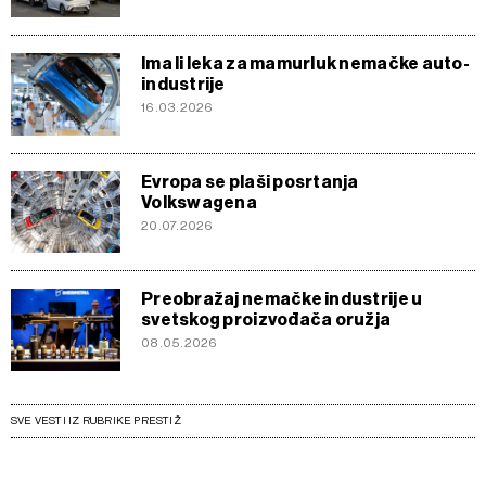
Ima li leka za mamurluk nemačke auto-
industrije
16.03.2026
Evropa se plaši posrtanja
Volkswagena
20.07.2026
Preobražaj nemačke industrije u
svetskog proizvođača oružja
08.05.2026
SVE VESTI IZ RUBRIKE PRESTIŽ