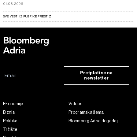
01.08.2026
SVE VESTI IZ RUBRIKE PRESTIŽ
Pretplati se na
newsletter
Ekonomija
Videos
Biznis
Programska šema
Politika
Bloomberg Adria događaji
Tržište