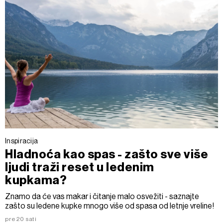
Inspiracija
Hladnoća kao spas - zašto sve više
ljudi traži reset u ledenim
kupkama?
Znamo da će vas makar i čitanje malo osvežiti - saznajte
zašto su ledene kupke mnogo više od spasa od letnje vreline!
pre 20 sati