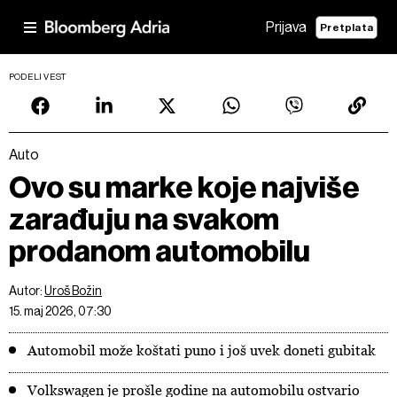
Prijava
Pretplata
PODELI VEST
Auto
Ovo su marke koje najviše
zarađuju na svakom
prodanom automobilu
Autor:
Uroš Božin
15. maj 2026, 07:30
Automobil može koštati puno i još uvek doneti gubitak
Volkswagen je prošle godine na automobilu ostvario