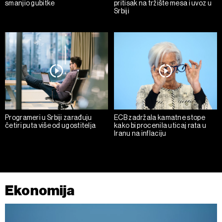
smanjio gubitke
pritisak na tržište mesa i uvoz u
Srbiji
Programeri u Srbiji zarađuju
ECB zadržala kamatne stope
četiri puta više od ugostitelja
kako bi procenila uticaj rata u
Iranu na inflaciju
Ekonomija