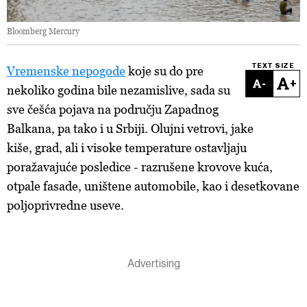
Bloomberg Mercury
TEXT SIZE
Vremenske nepogode
koje su do pre
-
+
nekoliko godina bile nezamislive, sada su
sve češća pojava na području Zapadnog
Balkana, pa tako i u Srbiji. Olujni vetrovi, jake
kiše, grad, ali i visoke temperature ostavljaju
poražavajuće posledice - razrušene krovove kuća,
otpale fasade, uništene automobile, kao i desetkovane
poljoprivredne useve.