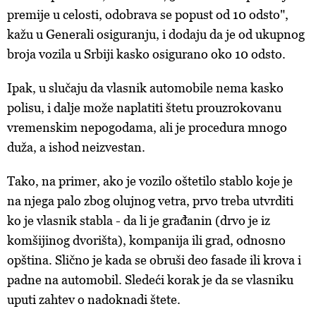
premije u celosti, odobrava se popust od 10 odsto",
kažu u Generali osiguranju, i dodaju da je od ukupnog
broja vozila u Srbiji kasko osigurano oko 10 odsto.
Ipak, u slučaju da vlasnik automobile nema kasko
polisu, i dalje može naplatiti štetu prouzrokovanu
vremenskim nepogodama, ali je procedura mnogo
duža, a ishod neizvestan.
Tako, na primer, ako je vozilo oštetilo stablo koje je
na njega palo zbog olujnog vetra, prvo treba utvrditi
ko je vlasnik stabla - da li je građanin (drvo je iz
komšijinog dvorišta), kompanija ili grad, odnosno
opština. Slično je kada se obruši deo fasade ili krova i
padne na automobil. Sledeći korak je da se vlasniku
uputi zahtev o nadoknadi štete.