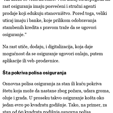
rast osiguranja imaju posvećeni i stručni agenti
prodaje koji edukuju stanovništvo. Pored toga, veliki
uticaj imaju i banke, koje prilikom odobravanja
stambenih kredita s pravom traže da se ugovori
osiguranje."
Na rast utiče, dodaju, i digitalizacija, koja daje
mogućnost da se osiguranje ugovori onlajn, putem
aplikacije ili veb-prodavnice.
Šta pokriva polisa osiguranja
Osnovna polisa osiguranja za stan ili kuću pokriva
štetu koja može da nastane zbog požara, udara groma,
oluje i grada. U proseku takvo osiguranje košta oko
jedan evro po kvadratu godišnje. Tako, na primer, za
stan od 60 kvadrata godišnja osnovna polisa