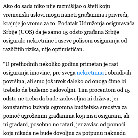
Ako do sada niko nije razmišljao o šteti koju
vremenski uslovi mogu naneti građanima i privredi,
krajnje je vreme za to. Podatak Udruženja osiguravača
Srbije (UOS) da je samo 15 odsto građana Srbije
osiguralo nekretnine i useve polisom osiguranja od
različitih rizika, nije optimističan.
"U prethodnih nekoliko godina primetan je rast
osiguranja imovine, pre svega
nekretnina
i obradivih
površina, ali smo još uvek daleko od onoga čime bi
trebalo da budemo zadovoljni. Tim procentom od 15
odsto ne treba da bude zadovoljna ni država, jer
konstantno izdvaja ogromna budžetska sredstva za
pomoć ugroženim građanima koji nisu osigurani, ali
ni građani, posebno ne ratari, jer zavise od pomoći
koja nikada ne bude dovoljna za potpunu naknadu