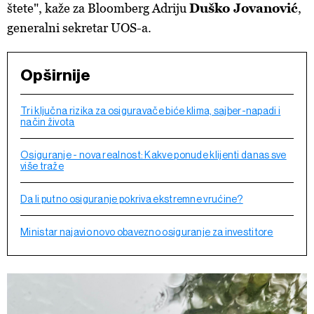
štete", kaže za Bloomberg Adriju
Duško Jovanović
,
generalni sekretar UOS-a.
Opširnije
Tri ključna rizika za osiguravače biće klima, sajber-napadi i
način života
Osiguranje - nova realnost: Kakve ponude klijenti danas sve
više traže
Da li putno osiguranje pokriva ekstremne vrućine?
Ministar najavio novo obavezno osiguranje za investitore