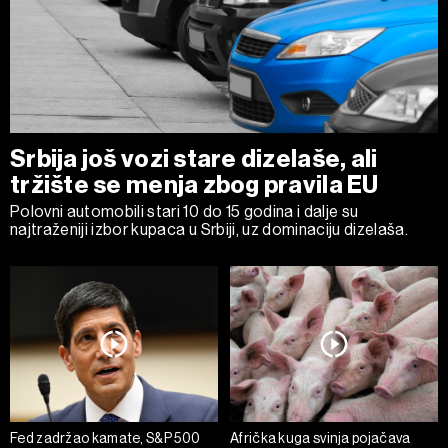
Srbija još vozi stare dizelaše, ali
tržište se menja zbog pravila EU
Polovni automobili stari 10 do 15 godina i dalje su
najtraženiji izbor kupaca u Srbiji, uz dominaciju dizelaša.
Fed zadržao kamate, S&P 500
Afrička kuga svinja pojačava