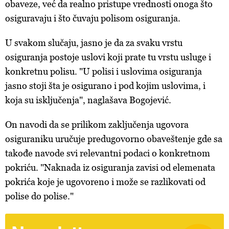
obaveze, već da realno pristupe vrednosti onoga što
osiguravaju i što čuvaju polisom osiguranja.
U svakom slučaju, jasno je da za svaku vrstu
osiguranja postoje uslovi koji prate tu vrstu usluge i
konkretnu polisu. "U polisi i uslovima osiguranja
jasno stoji šta je osigurano i pod kojim uslovima, i
koja su isključenja", naglašava Bogojević.
On navodi da se prilikom zaključenja ugovora
osiguraniku uručuje predugovorno obaveštenje gde sa
takođe navode svi relevantni podaci o konkretnom
pokriću. "Naknada iz osiguranja zavisi od elemenata
pokrića koje je ugovoreno i može se razlikovati od
polise do polise."