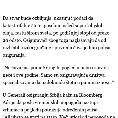
Da stvar bude ozbiljnija, ukazuju i podaci da
katastrofalne štete, posebno usled superćelijskih
oluja, rastu širom sveta, po godišnjoj stopi od preko
20 odsto. Osiguravači zbog toga naglašavaju da od
različitih rizika građane i privredu čuva jedino polisa
osiguranja.
"Ne čuva nas pomoć drugih, pogled u nebo i stav da
neće i ove godine. Samo su osiguravajuća društva
specijalizovana da nadoknade štetu u punom iznosu."
U Generali osiguranju Srbija kažu za Bloomberg
Adriju da posle vremenskih nepogoda nastupi
vrhunac u pogledu potražnje određenih polisa.
"Ali ubrzo se vrati na staro. V
eći uticaj od nepogoda na