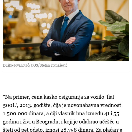
Duško Jovanović/UOS/Stefan Tomašević
"Na primer, cena kasko osiguranja za vozilo 'fiat
500L', 2013. godište, čija je novonabavna vrednost
1.500.000 dinara, a čiji vlasnik ima između 41 i 55
godina i živi u Beogradu, i koji je odabrao učešće u
šteti od pet odsto, iznosi 28.758 dinara. Za plaćanje