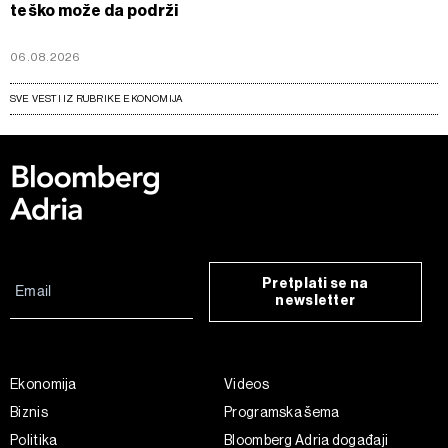
teško može da podrži
06.08.2026
SVE VESTI IZ RUBRIKE EKONOMIJA
Pretplati se na
newsletter
Ekonomija
Videos
Biznis
Programska šema
Politika
Bloomberg Adria događaji