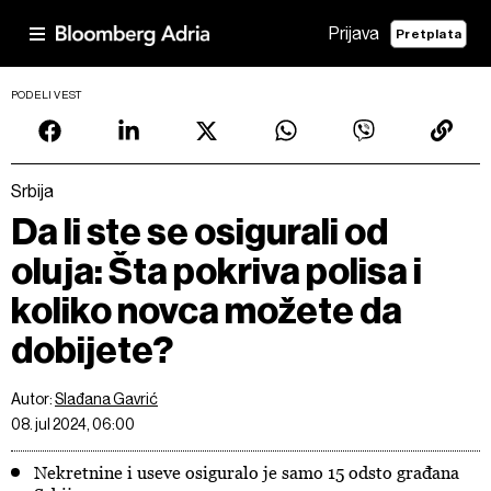
Prijava
Pretplata
PODELI VEST
Srbija
Da li ste se osigurali od
oluja: Šta pokriva polisa i
koliko novca možete da
dobijete?
Autor:
Slađana Gavrić
08. jul 2024, 06:00
Nekretnine i useve osiguralo je samo 15 odsto građana