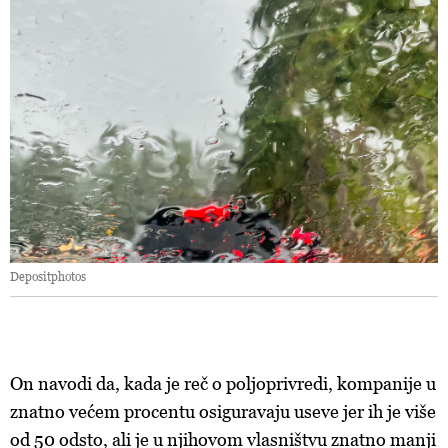
Depositphotos
On navodi da, kada je reč o poljoprivredi, kompanije u
znatno većem procentu osiguravaju useve jer ih je više
od 50 odsto, ali je u njihovom vlasništvu znatno manji