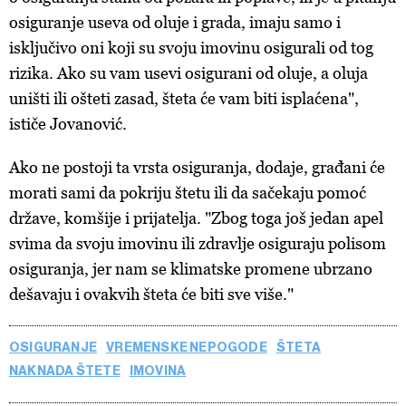
osiguranje useva od oluje i grada, imaju samo i
isključivo oni koji su svoju imovinu osigurali od tog
rizika. Ako su vam usevi osigurani od oluje, a oluja
uništi ili ošteti zasad, šteta će vam biti isplaćena",
ističe Jovanović.
Ako ne postoji ta vrsta osiguranja, dodaje, građani će
morati sami da pokriju štetu ili da sačekaju pomoć
države, komšije i prijatelja. "Zbog toga još jedan apel
svima da svoju imovinu ili zdravlje osiguraju polisom
osiguranja, jer nam se klimatske promene ubrzano
dešavaju i ovakvih šteta će biti sve više."
OSIGURANJE
VREMENSKE NEPOGODE
ŠTETA
NAKNADA ŠTETE
IMOVINA