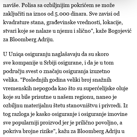
naviše. Polisa sa ozbiljnijim pokrićem se može
vašim pravima pročitajte u našoj
Politici privatnosti
, a o
zaključiti na iznos od 5.000 dinara. Sve zavisi od
kolačićima i drugim sličnim tehnologijama u
Politici
kolačića
.
kvadrature stana, građevinske vrednosti, lokacije,
Kolačiće u bilo kojem trenutku možete ponovno ažurirati
stvari koje se nalaze u njemu i slično", kaže Bogojević
klikom na „Prikaži detalje“. Pristanak možete u bilo kojem
za Bloomberg Adriju.
trenutku opozvati bez negativnih posledica.
U Uniqa osiguranju naglašavaju da su skoro
sve
kompanije u Srbiji osigurane, i da je u tom
području svest o značaju osiguranja izuzetno
velika.
"Poslednjih godina veliki broj snažnih
vremenskih nepogoda kao što su superćelijske oluje
koje su bile prisutne u našem regionu, naneo je
ozbiljnu materijalnu štetu stanovništvu i privredi. Iz
tog razloga je kasko osiguranje i osiguranje imovine
sve popularniji proizvod jer je prilično povoljno, a
pokriva brojne rizike", kažu za Bloomberg Adriju u