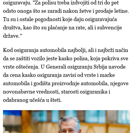
osiguravaju. "Za polisu treba izdvojiti od tri do pet
odsto onoga što se zaradi nakon žetve i prodaje letine.
Tu su i ostale pogodnosti koje daju osiguravajuća
društva, kao što su plaćanje na rate, ali i subvencije
države."
Kod osiguranja automobila najbolji, ali i najbrži način
da se zaštiti vozilo jeste kasko polisa, koja pokriva sve
vrste oštećenja. U Generali osiguranju Srbija navode
da cena kasko osiguranja zavisi od vrste i marke
automobila i godišta proizvodnje automobila, njegove
novonabavne vrednosti, starosti osiguranika i
odabranog učešća u šteti.