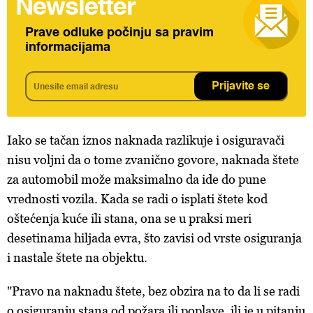
Newsletter
Prave odluke počinju sa pravim
informacijama
Prijavite se
Iako se tačan iznos naknada razlikuje i osiguravači
nisu voljni da o tome zvanično govore, naknada štete
za automobil može maksimalno da ide do pune
vrednosti vozila. Kada se radi o isplati štete kod
oštećenja kuće ili stana, ona se u praksi meri
desetinama hiljada evra, što zavisi od vrste osiguranja
i nastale štete na objektu.
"Pravo na naknadu štete, bez obzira na to da li se radi
o osiguranju stana od požara ili poplave, ili je u pitanju