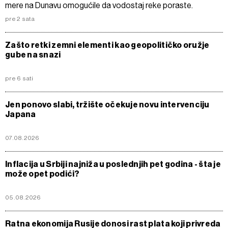
mere na Dunavu omogućile da vodostaj reke poraste.
pre 2 sata
Zašto retki zemni elementi kao geopolitičko oružje
gube na snazi
pre 6 sati
Jen ponovo slabi, tržište očekuje novu intervenciju
Japana
07.08.2026
Inflacija u Srbiji najniža u poslednjih pet godina - šta je
može opet podići?
05.08.2026
Ratna ekonomija Rusije donosi rast plata koji privreda