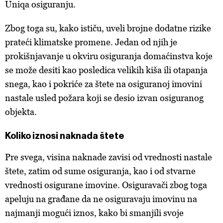
Uniqa osiguranju.
Zbog toga su, kako ističu,
uveli brojne dodatne rizike
prateći klimatske promene. Jedan od njih je
prokišnjavanje u okviru osiguranja domaćinstva koje
se može desiti kao posledica velikih kiša ili otapanja
snega, kao i pokriće za štete na osiguranoj imovini
nastale usled požara koji se desio izvan osiguranog
objekta.
Koliko iznosi naknada štete
Pre svega, visina naknade zavisi od vrednosti nastale
štete, zatim od sume osiguranja, kao i od stvarne
vrednosti osigurane imovine. Osiguravači zbog toga
apeluju na građane da ne osiguravaju imovinu na
najmanji mogući iznos, kako bi smanjili svoje