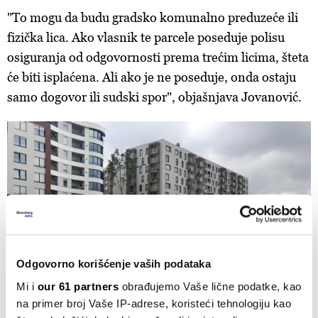
"To mogu da budu gradsko komunalno preduzeće ili
fizička lica. Ako vlasnik te parcele poseduje polisu
osiguranja od odgovornosti prema trećim licima, šteta
će biti isplaćena. Ali ako je ne poseduje, onda ostaju
samo dogovor ili sudski spor", objašnjava Jovanović.
Odgovorno korišćenje vaših podataka
Mi i
our 61 partners
obrađujemo Vaše lične podatke, kao
na primer broj Vaše IP-adrese, koristeći tehnologiju kao