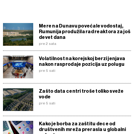
Mere na Dunavu povećale vodostaj,
Rumunija produžila rad reaktora za još
devet dana
pre 2 sata
Volatilnost na korejskoj berzi jenjava
nakon rasprodaje pozicija uz polugu
pre 5 sati
Zašto data centri troše toliko sveže
vode
pre 5 sati
Kako je borba za zaštitu dece od
društvenih mreža prerasla u globalni