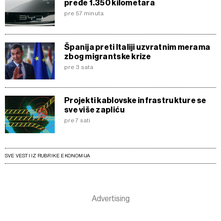
pređe 1.350 kilometara
pre 57 minuta
Španija preti Italiji uzvratnim merama
zbog migrantske krize
pre 3 sata
Projekti kablovske infrastrukture se
sve više zapliću
pre 7 sati
SVE VESTI IZ RUBRIKE EKONOMIJA