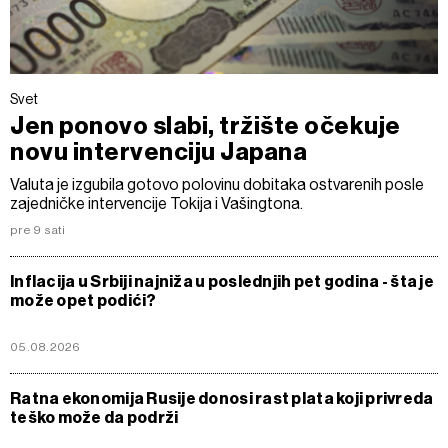
Svet
Jen ponovo slabi, tržište očekuje
novu intervenciju Japana
Valuta je izgubila gotovo polovinu dobitaka ostvarenih posle
zajedničke intervencije Tokija i Vašingtona.
pre 9 sati
Inflacija u Srbiji najniža u poslednjih pet godina - šta je
može opet podići?
05.08.2026
Ratna ekonomija Rusije donosi rast plata koji privreda
teško može da podrži