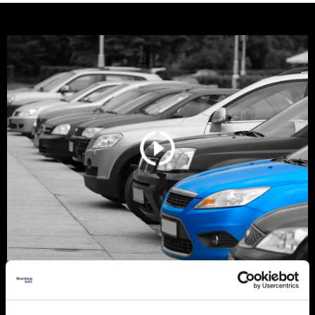
Srbija još vozi stare dizelaše, ali
tržište se menja zbog pravila EU