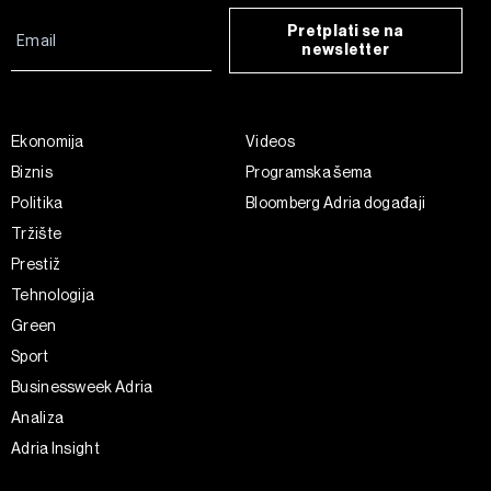
Pretplati se na
newsletter
Ekonomija
Videos
Biznis
Programska šema
Politika
Bloomberg Adria događaji
Tržište
Prestiž
Tehnologija
Green
Sport
Businessweek Adria
Analiza
Adria Insight