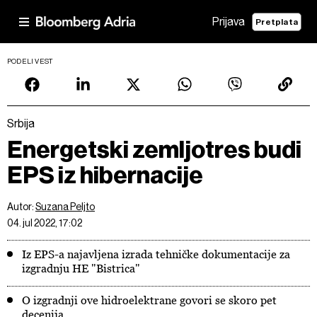
Prijava
Pretplata
PODELI VEST
Srbija
Energetski zemljotres budi
EPS iz hibernacije
Autor:
Suzana Peljto
04. jul 2022, 17:02
Iz EPS-a najavljena izrada tehničke dokumentacije za
izgradnju HE "Bistrica"
O izgradnji ove hidroelektrane govori se skoro pet
decenija