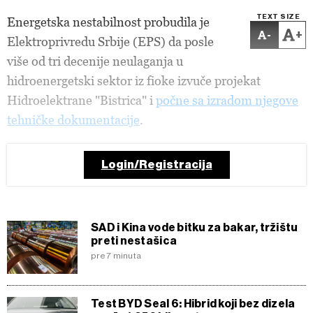
TEXT SIZE
Energetska nestabilnost probudila je
-
+
Elektroprivredu Srbije (EPS) da posle
više od tri decenije neulaganja u
hidroenergetski sektor iz fioke izvuče projekat
Hidroelektrane "Bistrica" i
počne sa izradom njegove
tehničke dokumentacije
.
Login/Registracija
SAD i Kina vode bitku za bakar, tržištu
preti nestašica
pre 7 minuta
Test BYD Seal 6: Hibrid koji bez dizela