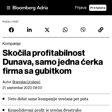
Prijava
Pretplata
PODELI VEST
Kompanije
Skočila profitabilnost
Dunava, samo jedna ćerka
firma sa gubitkom
Autor:
Branislav Urošević
21. septembar 2023, 08:00
Neto dobit same kompanije uvećana pet puta
Konsolidovani profit je uvećan dvostruko