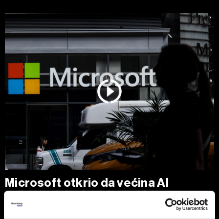
Microsoft otkrio da većina AI
prihoda dolazi od OpenAI-ja
OpenAI je u prethodnoj fiskalnoj godini doneo Microsoftu
24,1 milijardu dolara prihoda, što predstavlja oko 70 odsto