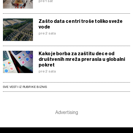
pre 1 sat
Zašto data centri troše toliko sveže
vode
pre 2 sata
Kako je borba za zaštitu dece od
društvenih mreža prerasla u globalni
pokret
pre 2 sata
SVE VESTI IZ RUBRIKE BIZNIS