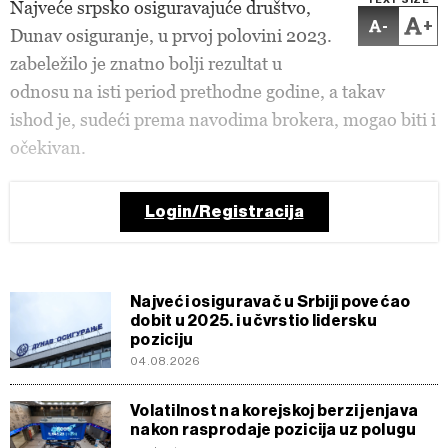
TEXT SIZE
Najveće srpsko osiguravajuće društvo,
-
+
Dunav osiguranje, u prvoj polovini 2023.
zabeležilo je znatno bolji rezultat u
odnosu na isti period prethodne godine, a takav
ishod je, sudeći prema navodima brokera, mogao biti i
očekivan.
Login/Registracija
Najveći osiguravač u Srbiji povećao
dobit u 2025. i učvrstio lidersku
poziciju
04.08.2026
Volatilnost na korejskoj berzi jenjava
nakon rasprodaje pozicija uz polugu