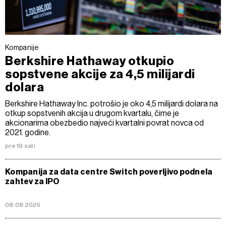
Kompanije
Berkshire Hathaway otkupio
sopstvene akcije za 4,5 milijardi
dolara
Berkshire Hathaway Inc. potrošio je oko 4,5 milijardi dolara na
otkup sopstvenih akcija u drugom kvartalu, čime je
akcionarima obezbedio najveći kvartalni povrat novca od
2021. godine.
pre 19 sati
Kompanija za data centre Switch poverljivo podnela
zahtev za IPO
08.08.2026