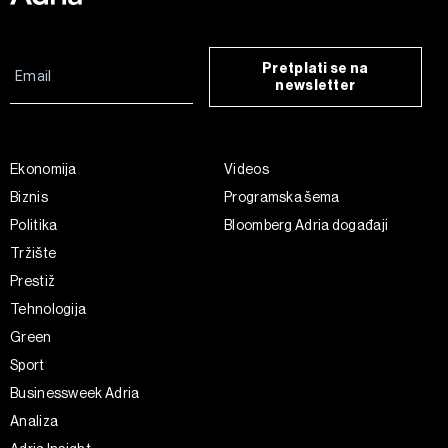
Pretplati se na
newsletter
Ekonomija
Videos
Biznis
Programska šema
Politika
Bloomberg Adria događaji
Tržište
Prestiž
Tehnologija
Green
Sport
Businessweek Adria
Analiza