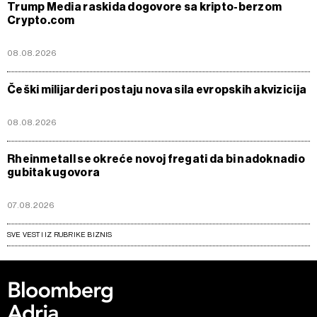
Trump Media raskida dogovore sa kripto-berzom
Crypto.com
08.08.2026
Češki milijarderi postaju nova sila evropskih akvizicija
08.08.2026
Rheinmetall se okreće novoj fregati da bi nadoknadio
gubitak ugovora
07.08.2026
SVE VESTI IZ RUBRIKE BIZNIS