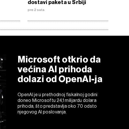
dostavi paketa u Srbiji
pre 2 sata
Microsoft otkrio da
većina AI prihoda
dolazi od OpenAI-ja
OpenAI je u prethodnoj fiskalnoj godini
doneo Microsoftu 24,1 milijardu dolara
prihoda, što predstavlja oko 70 odsto
njegovog AI poslovanja.