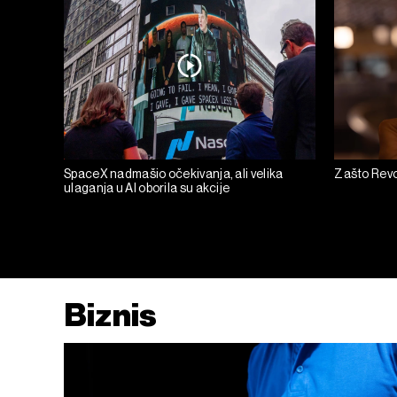
SpaceX nadmašio očekivanja, ali velika
Zašto Revo
ulaganja u AI oborila su akcije
Biznis