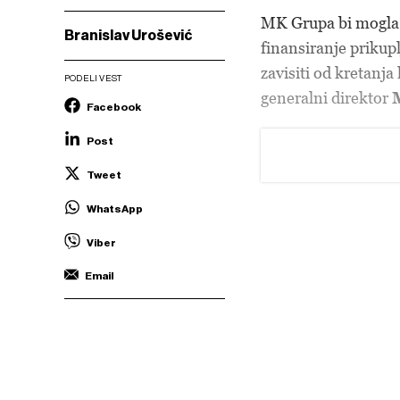
MK Grupa bi mogla d
Branislav Urošević
finansiranje prikupl
zavisiti od kretanj
PODELI VEST
generalni direktor
Facebook
Post
Tweet
WhatsApp
Viber
Email