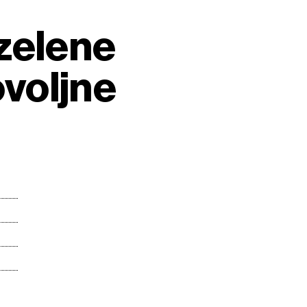
zelene
voljne