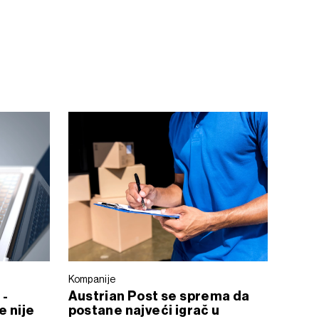
Kompanije
 -
Austrian Post se sprema da
e nije
postane najveći igrač u