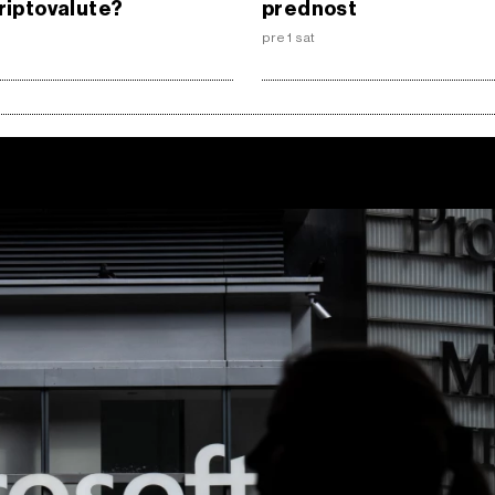
kriptovalute?
prednost
pre 1 sat