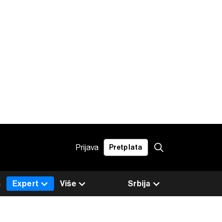
Prijava
Pretplata
a
Expert
Više
Srbija