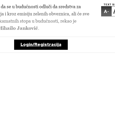
TEXT S
a se u budućnosti odluči da sredstva za
-
ja i kroz emisiju zelenih obveznica, ali će sve
a kamatnih stopa u budućnosti, rekao je
Mihailo Janković
.
Login/Registracija