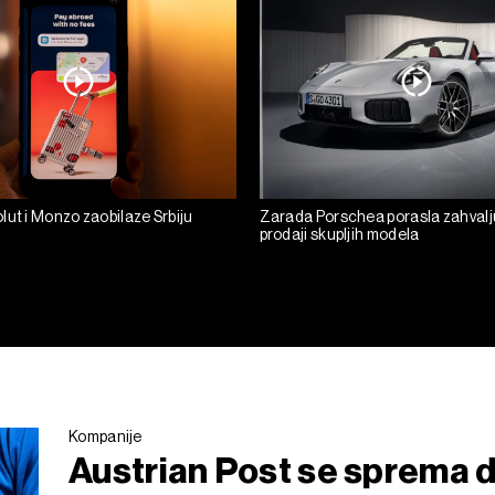
lut i Monzo zaobilaze Srbiju
Zarada Porschea porasla zahvalju
prodaji skupljih modela
Kompanije
Austrian Post se sprema 