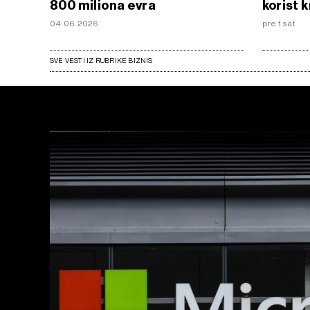
800 miliona evra
korist 
04.06.2026
pre 1 sat
SVE VESTI IZ RUBRIKE BIZNIS