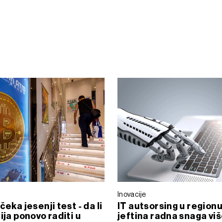
Inovacije
čeka jesenji test - da li
IT autsorsing u regionu
ija ponovo raditi u
jeftina radna snaga viš