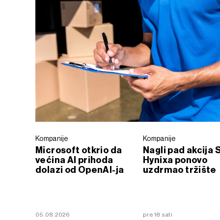
Kompanije
Kompanije
Microsoft otkrio da
Nagli pad akcija 
većina AI prihoda
Hynixa ponovo
dolazi od OpenAI-ja
uzdrmao tržište
05.08.2026
pre 18 sati