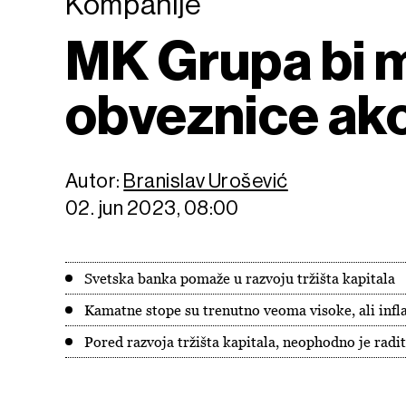
Kompanije
MK Grupa bi m
obveznice ak
Autor:
Branislav Urošević
02. jun 2023, 08:00
Svetska banka pomaže u razvoju tržišta kapitala
Kamatne stope su trenutno veoma visoke, ali infla
Pored razvoja tržišta kapitala, neophodno je radit