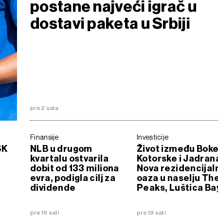
postane najveći igrač u
dostavi paketa u Srbiji
pre 2 sata
Finansije
Investicije
SK
NLB u drugom
Život između Bok
kvartalu ostvarila
Kotorske i Jadran
dobit od 133 miliona
Nova rezidencijal
evra, podigla cilj za
oaza u naselju Th
dividende
Peaks, Luštica Ba
pre 19 sati
pre 19 sati