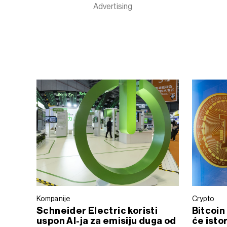
Kompanije
Crypto
Schneider Electric koristi
Bitcoin 
uspon AI-ja za emisiju duga od
će istor