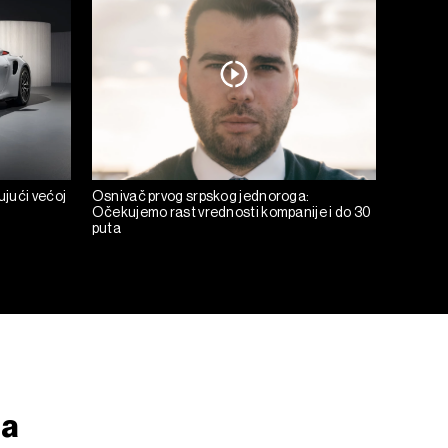
jući većoj
Osnivač prvog srpskog jednoroga:
Očekujemo rast vrednosti kompanije i do 30
puta
da