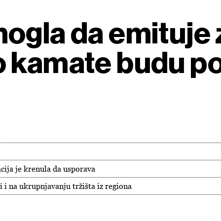
ogla da emituje 
o kamate budu po
cija je krenula da usporava
i i na ukrupnjavanju tržišta iz regiona