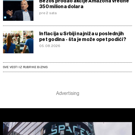
Bezos prodao akcije Amazona vredne
350 miliona dolara
pre 2 sata
Inflacija u Srbiji najniža u poslednjih
pet godina - šta je može opet podići?
05.08.2026
SVE VESTI IZ RUBRIKE BIZNIS