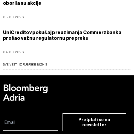
oborila su akcije
05.08.2026
UniCreditov pokušaj preuzimanja Commerzbanka
prošao važnu regulatornu prepreku
04.08.2026
SVE VESTI IZ RUBRIKE BIZNIS
Pretplati se na
newsletter