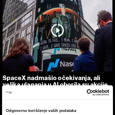
SpaceX nadmašio očekivanja, ali
velika ulaganja u AI oborila su akcije
Akcije kompanije Elona Muska, koja posluje u oblastima
raketne tehnologije, satelitskih komunikacija i veštačke
inteligencije, pale su oko sedam odsto u trgovanju nakon
zatvaranja berze u SAD.
Odgovorno korišćenje vaših podataka