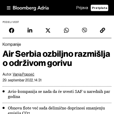
Prijava
Pretplata
PODELI VEST
Kompanije
Air Serbia ozbiljno razmišlja
o održivom gorivu
Autor:
Vanja Popović
29. septembar 2022, 14:31
Avio-kompanija se nada da će uvesti SAF u narednih par
godina
Obnova flote već sada delimično doprinosi smanjenju
emisija CO2