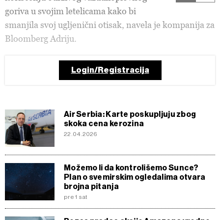
goriva u svojim letelicama kako bi
smanjila svoj ugljenični otisak, navela je kompanija za
Bloomberg Adriju.
Login/Registracija
Air Serbia: Karte poskupljuju zbog
skoka cena kerozina
22.04.2026
Možemo li da kontrolišemo Sunce?
Plan o svemirskim ogledalima otvara
brojna pitanja
pre 1 sat