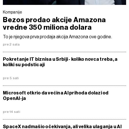
Kompanije
Bezos prodao akcije Amazona
vredne 350 miliona dolara
To je njegova prva prodaja akcija Amazona ove godine.
pre 2 sata
Pokretanje IT biznisa u Srbiji - koliko novca treba, a
koliki su podsticaji
pre 5 sati
Microsoft otkrio da većina AI prihoda dolazi od
OpenAI-ja
pre 14 sati
SpaceX nadmašio očekivanja, ali velika ulaganja u AI