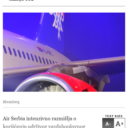
Bloomberg
TEXT SIZE
Air Serbia intenzivno razmišlja o
-
+
korišćenju održivog vazduhoplovnog