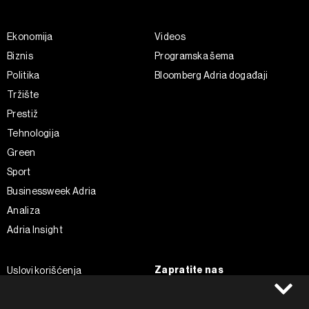
Ekonomija
Videos
Biznis
Programska šema
Politika
Bloomberg Adria događaji
Tržište
Prestiž
Tehnologija
Green
Sport
Businessweek Adria
Analiza
Adria Insight
Zapratite nas
Uslovi korišćenja
Politika Privatnosti
Facebook