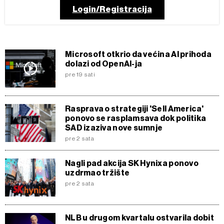
Login/Registracija
Microsoft otkrio da većina AI prihoda
dolazi od OpenAI-ja
pre 19 sati
Rasprava o strategiji 'Sell America'
ponovo se rasplamsava dok politika
SAD izaziva nove sumnje
pre 2 sata
Nagli pad akcija SK Hynixa ponovo
uzdrmao tržište
pre 2 sata
NLB u drugom kvartalu ostvarila dobit