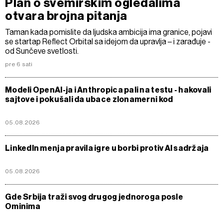
Plan o svemirskim ogledalima
otvara brojna pitanja
Taman kada pomislite da ljudska ambicija ima granice, pojavi
se startap Reflect Orbital sa idejom da upravlja – i zarađuje -
od Sunčeve svetlosti.
pre 6 sati
Modeli OpenAI-ja i Anthropica pali na testu - hakovali
sajtove i pokušali da ubace zlonamerni kod
05.08.2026
LinkedIn menja pravila igre u borbi protiv AI sadržaja
05.08.2026
Gde Srbija traži svog drugog jednoroga posle
Ominima