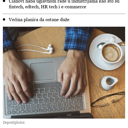
Članovi haba uglavnom rade u industrijama kao što su
fintech, edtech, HR tech i e-commerce
Većina planira da ostane duže
Depositphotos