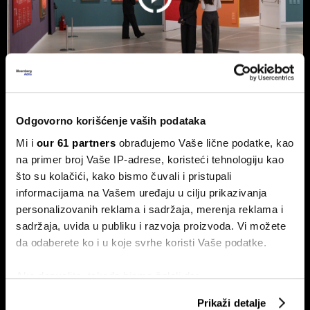
Odgovorno korišćenje vaših podataka
Kamera koja razotkriva vekovnu
prevaru - švajcarski startap cilja
Mi i
our 61 partners
obrađujemo Vaše lične podatke, kao
tržište umetnosti koje vredi
na primer broj Vaše IP-adrese, koristeći tehnologiju kao
milijarde franaka
što su kolačići, kako bismo čuvali i pristupali
informacijama na Vašem uređaju u cilju prikazivanja
Švajcarski startap razvija kameru koja u nekoliko minuta
otkriva ono što je vekovima bilo skriveno ispod površine
personalizovanih reklama i sadržaja, merenja reklama i
umetničkih dela.
sadržaja, uvida u publiku i razvoja proizvoda. Vi možete
da odaberete ko i u koje svrhe koristi Vaše podatke.
Ako dozvolite, takođe bismo želeli da:
Prikupimo podatke o vašoj geografskoj lokaciji
Prikaži detalje