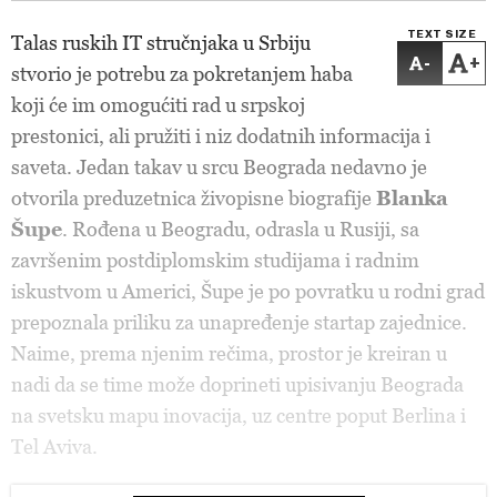
TEXT SIZE
Talas ruskih IT stručnjaka u Srbiju
-
+
stvorio je potrebu za pokretanjem haba
koji će im omogućiti rad u srpskoj
prestonici, ali pružiti i niz dodatnih informacija i
saveta. Jedan takav u srcu Beograda nedavno je
otvorila preduzetnica živopisne biografije
Blanka
Šupe
. Rođena u Beogradu, odrasla u Rusiji, sa
završenim postdiplomskim studijama i radnim
iskustvom u Americi, Šupe je po povratku u rodni grad
prepoznala priliku za unapređenje startap zajednice.
Naime, prema njenim rečima, prostor je kreiran u
nadi da se time može doprineti upisivanju Beograda
na svetsku mapu inovacija, uz centre poput Berlina i
Tel Aviva.