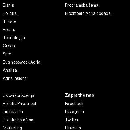
Biznis
Programska šema
Politika
Bloomberg Adria događaji
Tržište
Prestiž
Tehnologija
Green
Sport
Businessweek Adria
Analiza
Adria Insight
Zapratite nas
Uslovi korišćenja
Politika Privatnosti
Facebook
Impressum
Instagram
Politika kolačića
Twitter
Marketing
Linkedin