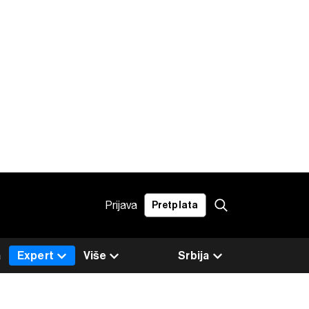
Prijava
Pretplata
a
Expert
Više
Srbija