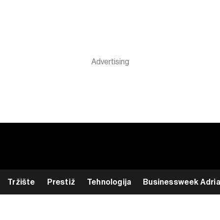
Tržište
Prestiž
Tehnologija
Businessweek Adri