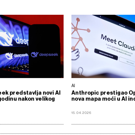
AI
k predstavlja novi AI
Anthropic prestigao O
odinu nakon velikog
nova mapa moći u AI ind
a
6
15.04.2026