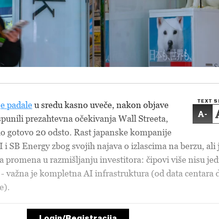
TEXT S
je padale
u sredu kasno uveče, nakon objave
-
ispunili prezahtevna očekivanja Wall Streeta,
io gotovo 20 odsto. Rast japanske kompanije
 i SB Energy zbog svojih najava o izlascima na berzu, ali 
 promena u razmišljanju investitora: čipovi više nisu je
 - važna je kompletna AI infrastruktura (od data centara 
e).
Login/Registracija