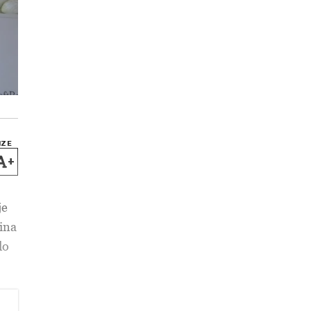
IZE
+
je
dina
do