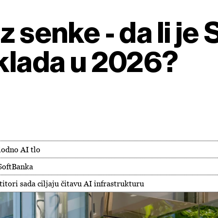
z senke - da li je
pklada u 2026?
lodno AI tlo
 SoftBanka
itori sada ciljaju čitavu AI infrastrukturu