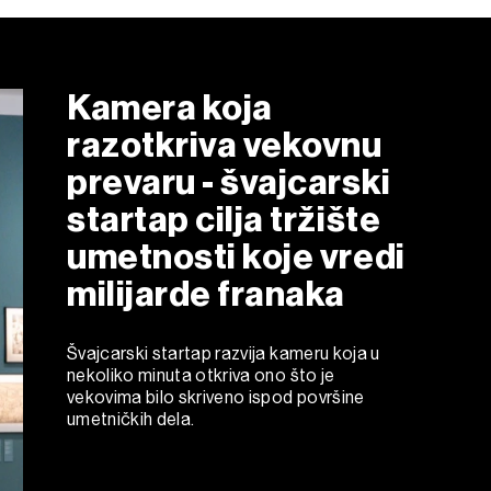
Kamera koja
razotkriva vekovnu
prevaru - švajcarski
startap cilja tržište
umetnosti koje vredi
milijarde franaka
Švajcarski startap razvija kameru koja u
nekoliko minuta otkriva ono što je
vekovima bilo skriveno ispod površine
umetničkih dela.