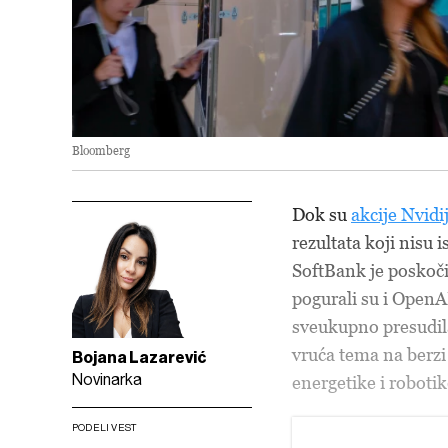
Bloomberg
Dok su
akcije Nvidi
rezultata koji nisu 
SoftBank je poskoč
pogurali su i OpenAI
sveukupno presudila
vruća tema na berzi
Bojana Lazarević
Novinarka
energetike i robotik
PODELI VEST