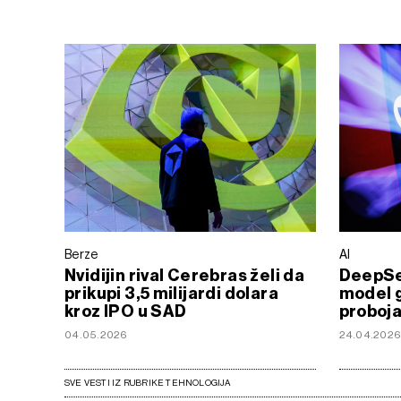
Berze
AI
Nvidijin rival Cerebras želi da
DeepSee
prikupi 3,5 milijardi dolara
model g
kroz IPO u SAD
proboj
04.05.2026
24.04.202
SVE VESTI IZ RUBRIKE TEHNOLOGIJA