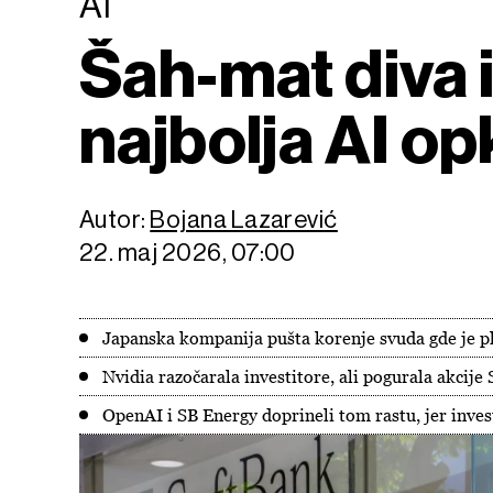
AI
Šah-mat diva i
najbolja AI o
Autor:
Bojana Lazarević
22. maj 2026, 07:00
Japanska kompanija pušta korenje svuda gde je p
Nvidia razočarala investitore, ali pogurala akcije
OpenAI i SB Energy doprineli tom rastu, jer invest