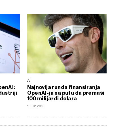
AI
penAI:
Najnovija runda finansiranja
ustriji
OpenAI-ja na putu da premaši
100 milijardi dolara
19.02.2026