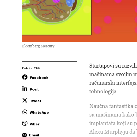
Bloomberg Mercury
Startapovi su razvi
PODELI VEST
mašinama svojim mis
Facebook
računarski interfej
Post
tehnologija.
Tweet
Naučna fantastika d
WhatsApp
sa mašinama kako bi
implantata koji su p
Viber
Alexu Murphyju da 
Email