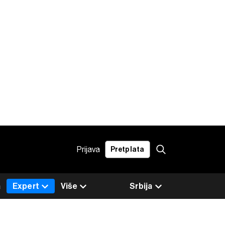
Prijava
Pretplata
a
Expert
Više
Srbija