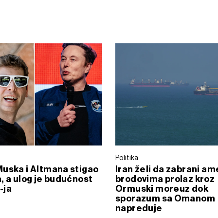
Politika
uska i Altmana stigao
Iran želi da zabrani a
, a ulog je budućnost
brodovima prolaz kroz
-ja
Ormuski moreuz dok
sporazum sa Omanom
napreduje