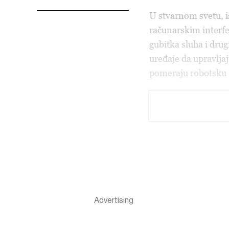
U stvarnom svetu, 
računarskim interfej
gubitka sluha i drug
uređaje da upravlja
pomeraju robotsku ru