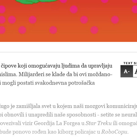
TEXT S
li čipove koji omogućavaju ljudima da upravljaju
-
lima. Milijarderi se klade da bi ovi moždano-
si mogli postati svakodnevna potrošačka
ugo je zamišljala svet u kojem naši mozgovi komuniciraj
 obnovili i unapredili naše sposobnosti - setite se neura
ovezivali vizir Geordija La Forgea u
Star Treku
ili omoguć
bude ponovo rođen kao kiborg policajac u
RoboCopu
.