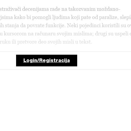
istraživači decenijama rade na takozvanim moždano-
sima kako bi pomogli ljudima koji pate od paralize, slepi
ih stanja da povrate funkcije. Neki pojedinci koristili su o
ju kursorom na računaru svojim mislima; drugi su uspeli 
ku ili pretvore deo svojih misli u tekst.
Login/Registracija