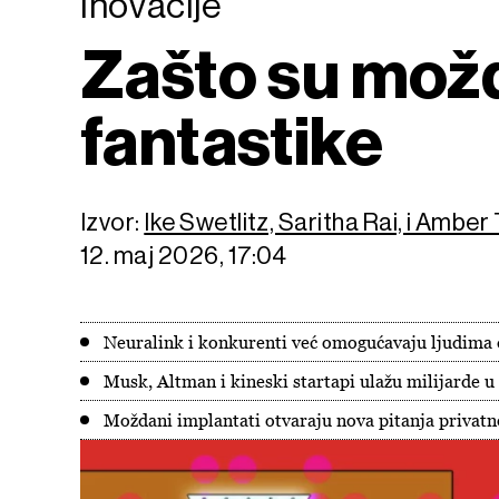
Inovacije
Zašto su možd
fantastike
Izvor:
Ike Swetlitz, Saritha Rai, i Amber
12. maj 2026, 17:04
Neuralink i konkurenti već omogućavaju ljudima 
Musk, Altman i kineski startapi ulažu milijarde 
Moždani implantati otvaraju nova pitanja privatn