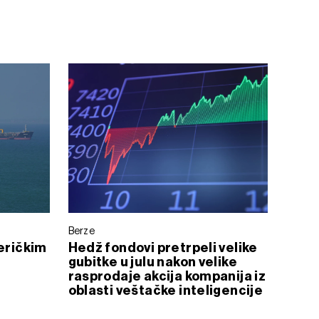
Berze
meričkim
Hedž fondovi pretrpeli velike
gubitke u julu nakon velike
rasprodaje akcija kompanija iz
oblasti veštačke inteligencije