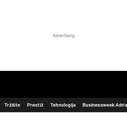
Tržište
Prestiž
Tehnologija
Businessweek Adri