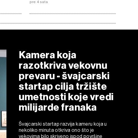
pre 4 sata
Kamera koja
razotkriva vekovnu
prevaru - švajcarski
startap cilja tržište
umetnosti koje vredi
milijarde franaka
Švajcarski startap razvija kameru koja u
nekoliko minuta otkriva ono što je
vekovima bilo skriveno ispod površine