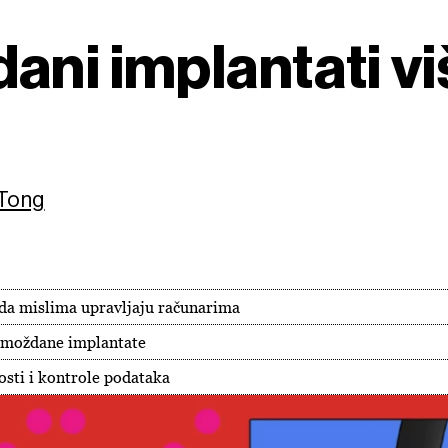
ani implantati v
 Tong
da mislima upravljaju računarima
u moždane implantate
osti i kontrole podataka