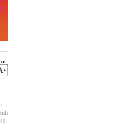
IZE
+
u
lnih
ili