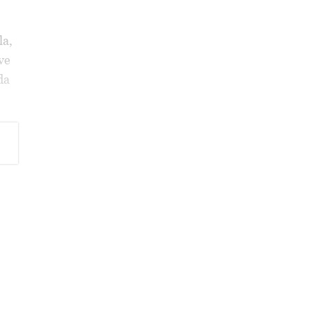
la,
ve
da