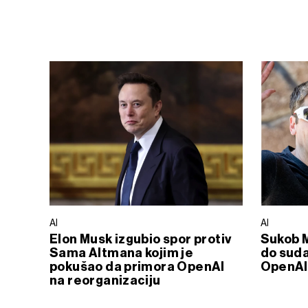
AI
AI
Elon Musk izgubio spor protiv
Sukob M
Sama Altmana kojim je
do suda
pokušao da primora OpenAI
OpenAI
na reorganizaciju