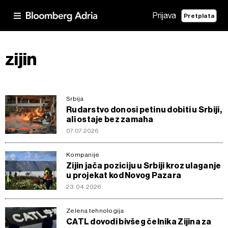
Prijava
Pretplata
zijin
Srbija
Rudarstvo donosi petinu dobiti u Srbiji,
ali ostaje bez zamaha
07.07.2026
Kompanije
Zijin jača poziciju u Srbiji kroz ulaganje
u projekat kod Novog Pazara
23.04.2026
Zelena tehnologija
CATL dovodi bivšeg čelnika Zijina za