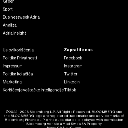
Green
Sport
Businessweek Adria
Analiza
Adria Insight
Zapratite nas
Uslovi korišćenja
Politika Privatnosti
Facebook
Impressum
Instagram
Politika kolačića
Twitter
Marketing
Linkedin
Korišćenje veštačke inteligencije
Tiktok
©2022 - 2026 Bloomberg L.P. All Rights Reserved. BLOOMBERG and
the BLOOMBERG logo are registered trademarks and service marks of
Bloomberg Finance L.P. or its subsidiaries, displayed with permission
Bloomberg Adria is a Mtel Swiss SA Property
News CMS by Cubes