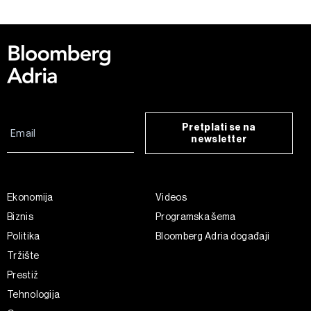
Pretplati se na
newsletter
Ekonomija
Videos
Biznis
Programska šema
Politika
Bloomberg Adria događaji
Tržište
Prestiž
Tehnologija