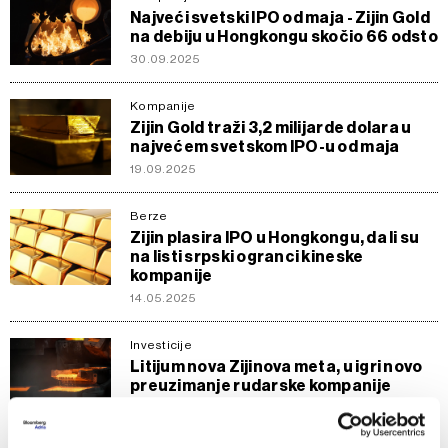
Najveći svetski IPO od maja - Zijin Gold
na debiju u Hongkongu skočio 66 odsto
30.09.2025
Kompanije
Zijin Gold traži 3,2 milijarde dolara u
najvećem svetskom IPO-u od maja
19.09.2025
Berze
Zijin plasira IPO u Hongkongu, da li su
na listi srpski ogranci kineske
kompanije
14.05.2025
Investicije
Litijum nova Zijinova meta, u igri novo
preuzimanje rudarske kompanije
10.01.2025