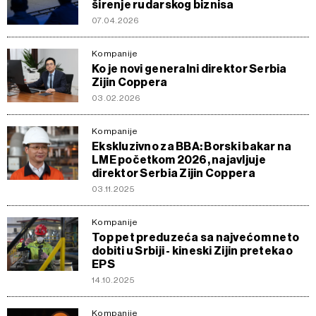
širenje rudarskog biznisa
07.04.2026
Kompanije
Ko je novi generalni direktor Serbia
Zijin Coppera
03.02.2026
Kompanije
Ekskluzivno za BBA: Borski bakar na
LME početkom 2026, najavljuje
direktor Serbia Zijin Coppera
03.11.2025
Kompanije
Top pet preduzeća sa najvećom neto
dobiti u Srbiji - kineski Zijin pretekao
EPS
14.10.2025
Kompanije