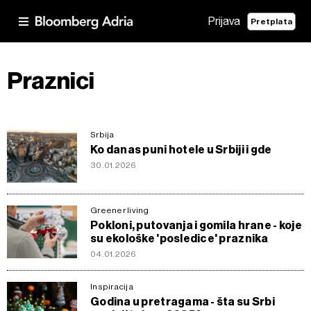
Prijava
Pretplata
Praznici
Srbija
Ko danas puni hotele u Srbiji i gde
30.01.2026
Greener living
Pokloni, putovanja i gomila hrane - koje
su ekološke 'posledice' praznika
04.01.2026
Inspiracija
Godina u pretragama - šta su Srbi