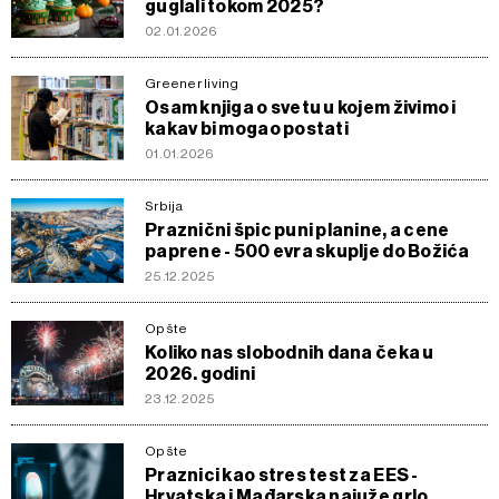
guglali tokom 2025?
02.01.2026
Greener living
Osam knjiga o svetu u kojem živimo i
kakav bi mogao postati
01.01.2026
Srbija
Praznični špic puni planine, a cene
paprene - 500 evra skuplje do Božića
25.12.2025
Opšte
Koliko nas slobodnih dana čeka u
2026. godini
23.12.2025
Opšte
Praznici kao stres test za EES -
Hrvatska i Mađarska najuže grlo