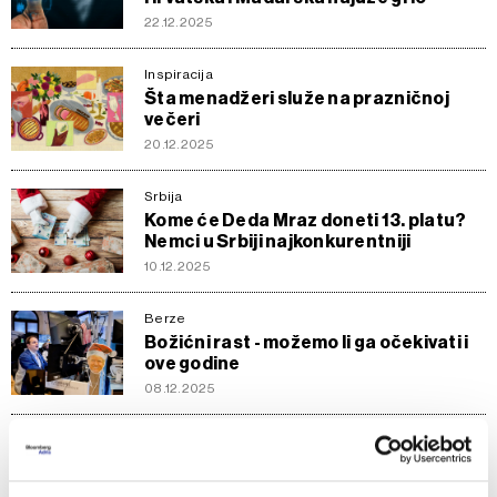
22.12.2025
Inspiracija
Šta menadžeri služe na prazničnoj
večeri
20.12.2025
Srbija
Kome će Deda Mraz doneti 13. platu?
Nemci u Srbiji najkonkurentniji
10.12.2025
Berze
Božićni rast - možemo li ga očekivati i
ove godine
08.12.2025
Biznis
Zašto sport obožava praznike: NFL,
NBA i Boxing Day protiv tihe Evrope