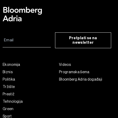
Pretplati se na
newsletter
Ekonomija
Videos
Biznis
Programska šema
Politika
Bloomberg Adria događaji
Tržište
Prestiž
Tehnologija
Green
Sport