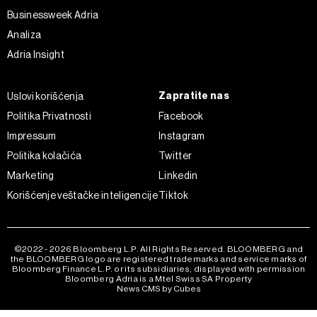
Businessweek Adria
Analiza
Adria Insight
Zapratite nas
Uslovi korišćenja
Politika Privatnosti
Facebook
Impressum
Instagram
Politika kolačića
Twitter
Marketing
Linkedin
Korišćenje veštačke inteligencije
Tiktok
©2022 - 2026 Bloomberg L.P. All Rights Reserved. BLOOMBERG and
the BLOOMBERG logo are registered trademarks and service marks of
Bloomberg Finance L.P. or its subsidiaries, displayed with permission
Bloomberg Adria is a Mtel Swiss SA Property
News CMS by Cubes