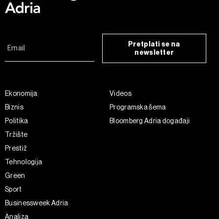
Pretplati se na
newsletter
Ekonomija
Videos
Biznis
Programska šema
Politika
Bloomberg Adria događaji
Tržište
Prestiž
Tehnologija
Green
Sport
Businessweek Adria
Analiza