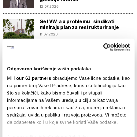
12.07.2026
Šef VW-a u problemu - sindikati
miniraju plan za restrukturiranje
11.07.2026
Kinezi više neće da voze nemačke
automobile
10.07.2026
Odgovorno korišćenje vaših podataka
Mi i
our 61 partners
obrađujemo Vaše lične podatke, kao
na primer broj Vaše IP-adrese, koristeći tehnologiju kao
Volkswagen će smanjiti broj modela za
što su kolačići, kako bismo čuvali i pristupali
čak 50 odsto
informacijama na Vašem uređaju u cilju prikazivanja
10.07.2026
personalizovanih reklama i sadržaja, merenja reklama i
sadržaja, uvida u publiku i razvoja proizvoda. Vi možete
Evropska automobilska industrija
da odaberete ko i u koje svrhe koristi Vaše podatke.
suočava se s ozbiljnom krizom
09.07.2026
Ako dozvolite, takođe bismo želeli da: