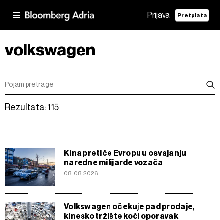
Prijava
Pretplata
volkswagen
Rezultata: 115
Kina pretiče Evropu u osvajanju
naredne milijarde vozača
08.08.2026
Volkswagen očekuje pad prodaje,
kinesko tržište koči oporavak