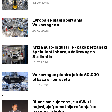
24.07.2026
Evropa se plaši posrtanja
Volkswagena
20.07.2026
Kriza auto-industrije - kako berzanski
špekulanti obaraju Volkswagen i
Stellantis
16.07.2026
Volkswagen planira još do 50.000
otkaza širom sveta
13.07.2026
Blume smiruje tenzije u VW-u i
najavljuje 'pametnija rešenja' od
gašenja fabrika