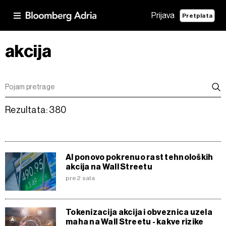
Prijava
Pretplata
akcija
Rezultata: 380
AI ponovo pokrenuo rast tehnoloških
akcija na Wall Streetu
pre 2 sata
Tokenizacija akcija i obveznica uzela
maha na Wall Streetu - kakve rizike