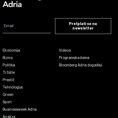
Pretplati se na
newsletter
Ekonomija
Videos
Biznis
Programska šema
Politika
Bloomberg Adria događaji
Tržište
Prestiž
Tehnologija
Green
Sport
Businessweek Adria
Analiza