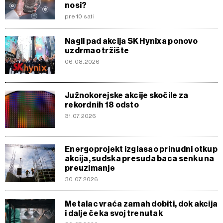
nosi?
pre 10 sati
Nagli pad akcija SK Hynixa ponovo
uzdrmao tržište
06.08.2026
Južnokorejske akcije skočile za
rekordnih 18 odsto
31.07.2026
Energoprojekt izglasao prinudni otkup
akcija, sudska presuda baca senku na
preuzimanje
30.07.2026
Metalac vraća zamah dobiti, dok akcija
i dalje čeka svoj trenutak