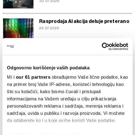
30.07.2026
Rasprodaja AI akcija deluje preterano
29.07.2026
Rasprodaja akcija proizvođača čipova
potopila tržišta u razvoju
28.07.2026
Odgovorno korišćenje vaših podataka
Mi i
our 61 partners
obrađujemo Vaše lične podatke, kao
na primer broj Vaše IP-adrese, koristeći tehnologiju kao
Japanske i južnokorejske akcije pale
što su kolačići, kako bismo čuvali i pristupali
zbog rasprodaje čipova
informacijama na Vašem uređaju u cilju prikazivanja
28.07.2026
personalizovanih reklama i sadržaja, merenja reklama i
sadržaja, uvida u publiku i razvoja proizvoda. Vi možete
Rasprodaja akcija proizvođača čipova
da odaberete ko i u koje svrhe koristi Vaše podatke.
se produbljuje
28.07.2026
Ako dozvolite, takođe bismo želeli da: