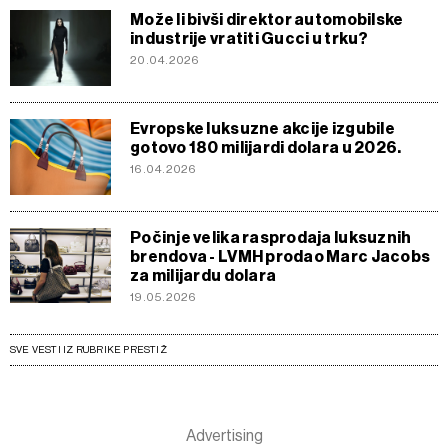
Može li bivši direktor automobilske
industrije vratiti Gucci u trku?
20.04.2026
Evropske luksuzne akcije izgubile
gotovo 180 milijardi dolara u 2026.
16.04.2026
Počinje velika rasprodaja luksuznih
brendova - LVMH prodao Marc Jacobs
za milijardu dolara
19.05.2026
SVE VESTI IZ RUBRIKE PRESTIŽ