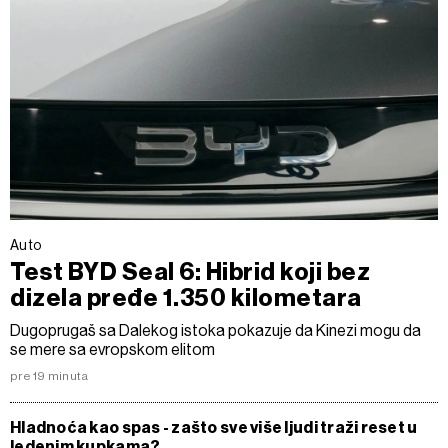
Auto
Test BYD Seal 6: Hibrid koji bez
dizela pređe 1.350 kilometara
Dugoprugaš sa Dalekog istoka pokazuje da Kinezi mogu da
se mere sa evropskom elitom
pre 19 minuta
Hladnoća kao spas - zašto sve više ljudi traži reset u
ledenim kupkama?