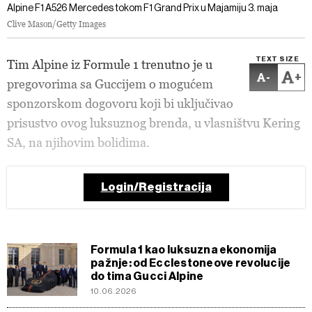
Alpine F1 A526 Mercedes tokom F1 Grand Prix u Majamiju 3. maja
Clive Mason/Getty Images
TEXT SIZE
Tim Alpine iz Formule 1 trenutno je u
-
+
pregovorima sa Guccijem o mogućem
sponzorskom dogovoru koji bi uključivao
prisustvo ovog luksuznog brenda, u vlasništvu Kering
SA, na njihovim bolidima.
Login/Registracija
Formula 1 kao luksuzna ekonomija
pažnje: od Ecclestoneove revolucije
do tima Gucci Alpine
10.06.2026