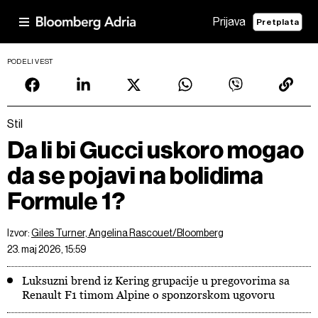
Prijava
Pretplata
PODELI VEST
Stil
Da li bi Gucci uskoro mogao
da se pojavi na bolidima
Formule 1?
Izvor:
Giles Turner, Angelina Rascouet/Bloomberg
23. maj 2026, 15:59
Luksuzni brend iz Kering grupacije u pregovorima sa
Renault F1 timom Alpine o sponzorskom ugovoru