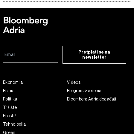
Pretplati se na
newsletter
Ekonomija
Videos
Biznis
Programska šema
Politika
Bloomberg Adria događaji
Tržište
Prestiž
Tehnologija
Green