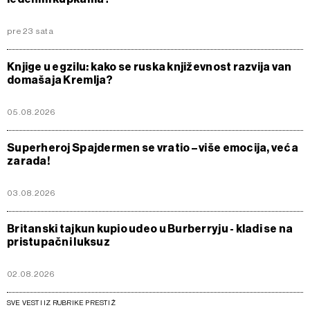
pre 23 sata
Knjige u egzilu: kako se ruska književnost razvija van
domašaja Kremlja?
05.08.2026
Superheroj Spajdermen se vratio – više emocija, veća
zarada!
03.08.2026
Britanski tajkun kupio udeo u Burberryju - kladi se na
pristupačni luksuz
02.08.2026
SVE VESTI IZ RUBRIKE PRESTIŽ