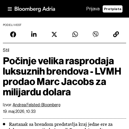
Prijava
Pretplata
PODELI VEST
Stil
Počinje velika rasprodaja
luksuznih brendova - LVMH
prodao Marc Jacobs za
milijardu dolara
Izvor:
Andrea Felsted-Bloomberg
19. maj 2026, 10:33
Rastanak sa brendom predstavlja kraj jedne ere za