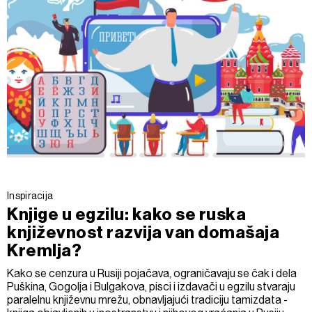
Inspiracija
Knjige u egzilu: kako se ruska
književnost razvija van domašaja
Kremlja?
Kako se cenzura u Rusiji pojačava, ograničavaju se čak i dela
Puškina, Gogolja i Bulgakova, pisci i izdavači u egzilu stvaraju
paralelnu književnu mrežu, obnavljajući tradiciju tamizdata -