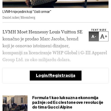
LVMH nije jedini koji "čisti ormar"
Daniel Acker/Bloomberg
TEXT SIZE
LVMH Moet Hennessy Louis Vuitton SE
-
+
konačno je prodao Marc Jacobs, brend
koji je osnovao istoimeni dizajner,
kompaniji za licenciranje WHP Global i G-III Apparel
Group Ltd. za oko milijardu dolara.
Login/Registracija
Formula 1 kao luksuzna ekonomija
pažnje: od Ecclestoneove revolucije
do tima Gucci Alpine