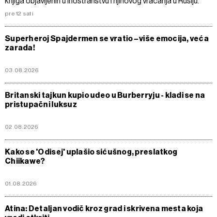
knjiga objavljenih u inostranstvu i njihovog vraćanja u Rusiju.
pre 12 sati
Superheroj Spajdermen se vratio – više emocija, veća
zarada!
03.08.2026
Britanski tajkun kupio udeo u Burberryju - kladi se na
pristupačni luksuz
02.08.2026
Kako se 'Odisej' uplašio sićušnog, preslatkog
Chiikawe?
01.08.2026
Atina: Detaljan vodič kroz grad i skrivena mesta koja