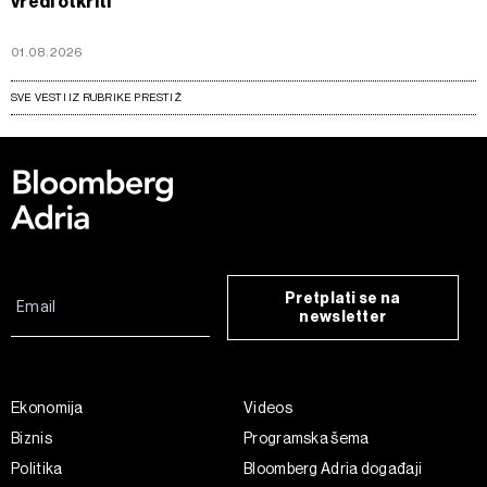
vredi otkriti
01.08.2026
SVE VESTI IZ RUBRIKE PRESTIŽ
Pretplati se na
newsletter
Ekonomija
Videos
Biznis
Programska šema
Politika
Bloomberg Adria događaji