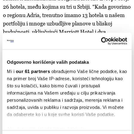
26 hotela, među kojima su tri u Srbiji. "Kada govorimo
o regionu Adria, trenutno imamo 13 hotela u našem
portfoliju i mnoge uzbudljive planove u bliskoj
budućnosti, uključujući Marriott Hotel i dva
Autograph Collection hotela u Hrvatskoj", najavljuje
De Rujiter.
Odgovorno korišćenje vaših podataka
Mi i
our 61 partners
obrađujemo Vaše lične podatke, kao
na primer broj Vaše IP-adrese, koristeći tehnologiju kao
što su kolačići, kako bismo čuvali i pristupali
informacijama na Vašem uređaju u cilju prikazivanja
personalizovanih reklama i sadržaja, merenja reklama i
sadržaja, uvida u publiku i razvoja proizvoda. Vi možete
da odaberete ko i u koje svrhe koristi Vaše podatke.
Ako dozvolite, takođe bismo želeli da: