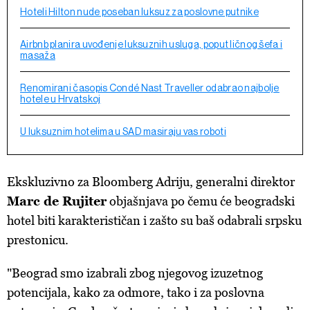
Hoteli Hilton nude poseban luksuz za poslovne putnike
Airbnb planira uvođenje luksuznih usluga, poput ličnog šefa i
masaža
Renomirani časopis Condé Nast Traveller odabrao najbolje
hotele u Hrvatskoj
U luksuznim hotelima u SAD masiraju vas roboti
Ekskluzivno za Bloomberg Adriju, generalni direktor
Marc de Rujiter
objašnjava po čemu će beogradski
hotel biti karakterističan i zašto su baš odabrali srpsku
prestonicu.
"Beograd smo izabrali zbog njegovog izuzetnog
potencijala, kako za odmore, tako i za poslovna