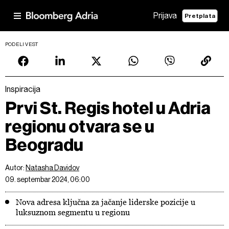
Prijava
Pretplata
PODELI VEST
Inspiracija
Prvi St. Regis hotel u Adria
regionu otvara se u
Beogradu
Autor:
Natasha Davidov
09. septembar 2024, 06:00
Nova adresa ključna za jačanje liderske pozicije u
luksuznom segmentu u regionu