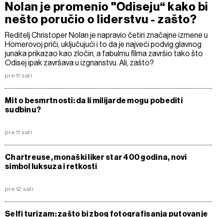
Nolan je promenio "Odiseju“ kako bi
nešto poručio o liderstvu - zašto?
Reditelj Christoper Nolan je napravio četiri značajne izmene u
Homerovoj priči, uključujući i to da je najveći podvig glavnog
junaka prikazao kao zločin, a fabulmu filma završio tako što
Odisej ipak završava u izgnanstvu. Ali, zašto?
pre 11 sati
Mit o besmrtnosti: da li milijarde mogu pobediti
sudbinu?
pre 11 sati
Chartreuse, monaški liker star 400 godina, novi
simbol luksuza i retkosti
pre 12 sati
Selfi turizam: zašto bi zbog fotografisanja putovanje