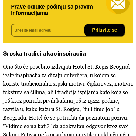
Prave odluke počinju sa pravim
informacijama
Prijavite se
Srpska tradicija kao inspiracija
Ono što će posebno izdvajati Hotel St. Regis Beograd
jeste inspiracija za dizajn enterijera, u kojem se
koriste tradicionalni srpski motivi: čipka i vez, motivi i
tekstura sa ćilima, ali i tradicija ispijanja kafe koja se
još kroz ponudu prvih kafana još iz 1522. godine,
razvila u, kako kažu u St. Regisu, "full time job" u
Beogradu. Hotel će se potruditi da poznatom pozivu:
"Vidimo se na kafi?" da adekvatan odgovor kroz svoj
Salon i Patisserie koji su bojama i stilom uključujući i