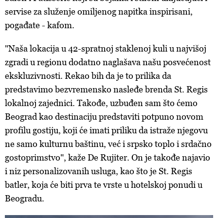
servise za služenje omiljenog napitka inspirisani,
pogađate - kafom.
"Naša lokacija u 42-spratnoj staklenoj kuli u najvišoj
zgradi u regionu dodatno naglašava našu posvećenost
ekskluzivnosti. Rekao bih da je to prilika da
predstavimo bezvremensko nasleđe brenda St. Regis
lokalnoj zajednici. Takođe, uzbuđen sam što ćemo
Beograd kao destinaciju predstaviti potpuno novom
profilu gostiju, koji će imati priliku da istraže njegovu
ne samo kulturnu baštinu, već i srpsko toplo i srdačno
gostoprimstvo", kaže De Rujiter. On je takođe najavio
i niz personalizovanih usluga, kao što je St. Regis
batler,
koja će biti prva te vrste u hotelskoj ponudi u
Beogradu.