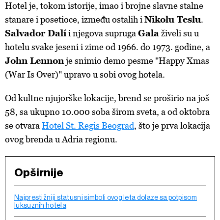
Hotel je, tokom istorije, imao i brojne slavne stalne
stanare i posetioce, između ostalih i
Nikolu Teslu
.
Salvador Dalí
i njegova supruga
Gala
živeli su u
hotelu svake jeseni i zime od 1966. do 1973. godine, a
John Lennon
je snimio demo pesme "Happy Xmas
(War Is Over)" upravo u sobi ovog hotela.
Od kultne njujorške lokacije, brend se proširio na još
58, sa ukupno 10.000 soba širom sveta, a od oktobra
se otvara
Hotel St. Regis Beograd
, što je prva lokacija
ovog brenda u Adria regionu.
Opširnije
Najprestižniji statusni simboli ovog leta dolaze sa potpisom
luksuznih hotela