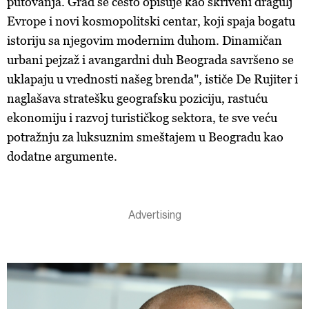
putovanja. Grad se često opisuje kao skriveni dragulj
Evrope i novi kosmopolitski centar, koji spaja bogatu
istoriju sa njegovim modernim duhom. Dinamičan
urbani pejzaž i avangardni duh Beograda savršeno se
uklapaju u vrednosti našeg brenda", ističe De Rujiter i
naglašava stratešku geografsku poziciju, rastuću
ekonomiju i razvoj turističkog sektora, te sve veću
potražnju za luksuznim smeštajem u Beogradu kao
dodatne argumente.