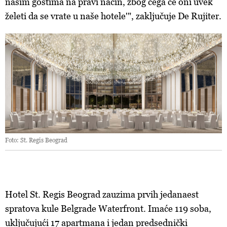
našim gostima na pravi način, zbog čega će oni uvek
želeti da se vrate u naše hotele'", zaključuje De Rujiter.
Foto: St. Regis Beograd
Hotel St. Regis Beograd zauzima prvih jedanaest
spratova kule Belgrade Waterfront. Imaće 119 soba,
uključujući 17 apartmana i jedan predsednički