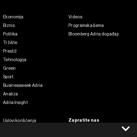
Ekonomija
Videos
Biznis
Programska šema
Politika
Bloomberg Adria događaji
Tržište
Prestiž
Tehnologija
Green
Sport
Businessweek Adria
Analiza
Adria Insight
Zapratite nas
Uslovi korišćenja
Politika Privatnosti
Facebook