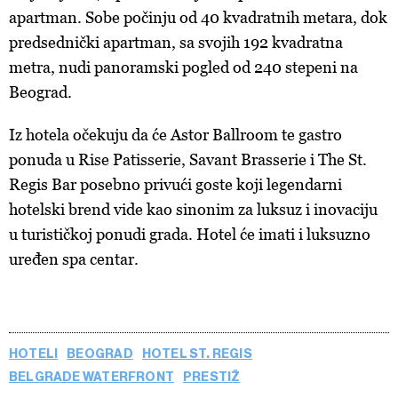
apartman. Sobe počinju od 40 kvadratnih metara, dok
predsednički apartman, sa svojih 192 kvadratna
metra, nudi panoramski pogled od 240 stepeni na
Beograd.
Iz hotela očekuju da će Astor Ballroom te gastro
ponuda u Rise Patisserie, Savant Brasserie i The St.
Regis Bar posebno privući goste koji legendarni
hotelski brend vide kao sinonim za luksuz i inovaciju
u turističkoj ponudi grada. Hotel će imati i luksuzno
uređen spa centar.
HOTELI
BEOGRAD
HOTEL ST. REGIS
BELGRADE WATERFRONT
PRESTIŽ