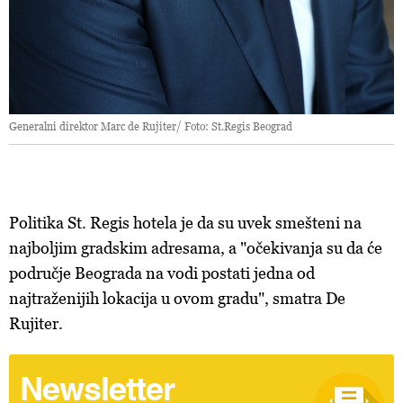
Generalni direktor Marc de Rujiter/ Foto: St.Regis Beograd
Politika St. Regis hotela je da su uvek smešteni na
najboljim gradskim adresama, a "očekivanja su da će
područje Beograda na vodi postati jedna od
najtraženijih lokacija u ovom gradu", smatra De
Rujiter.
Newsletter