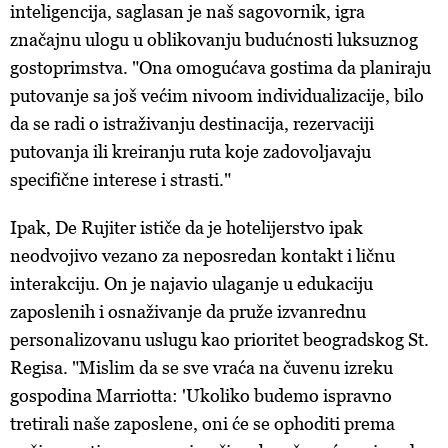
inteligencija, saglasan je naš sagovornik, igra
značajnu ulogu u oblikovanju budućnosti luksuznog
gostoprimstva. "Ona omogućava gostima da planiraju
putovanje sa još većim nivoom individualizacije, bilo
da se radi o istraživanju destinacija, rezervaciji
putovanja ili kreiranju ruta koje zadovoljavaju
specifične interese i strasti."
Ipak, De Rujiter ističe da je hotelijerstvo ipak
neodvojivo vezano za neposredan kontakt i ličnu
interakciju. On je najavio ulaganje u edukaciju
zaposlenih i osnaživanje da pruže izvanrednu
personalizovanu uslugu kao prioritet beogradskog St.
Regisa. "Mislim da se sve vraća na čuvenu izreku
gospodina Marriotta: 'Ukoliko budemo ispravno
tretirali naše zaposlene, oni će se ophoditi prema