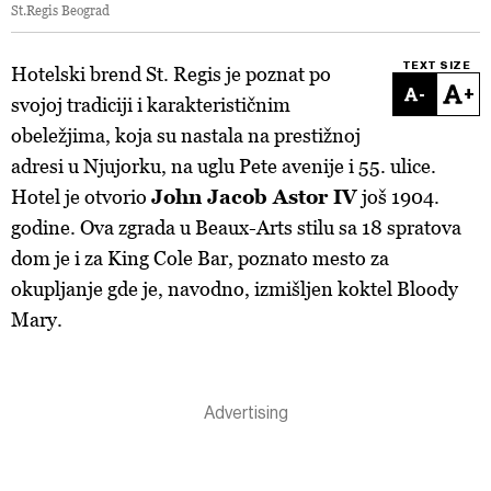
St.Regis Beograd
TEXT SIZE
Hotelski brend St. Regis je poznat po
-
+
svojoj tradiciji i karakterističnim
obeležjima, koja su nastala na prestižnoj
adresi u Njujorku, na uglu Pete avenije i 55. ulice.
Hotel je otvorio
John Jacob Astor IV
još 1904.
godine. Ova zgrada u Beaux-Arts stilu sa 18 spratova
dom je i za King Cole Bar, poznato mesto za
okupljanje gde je, navodno, izmišljen koktel Bloody
Mary.