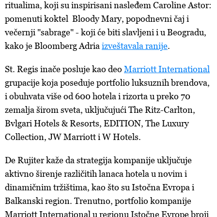
ritualima, koji su inspirisani nasleđem Caroline Astor:
pomenuti koktel Bloody Mary, popodnevni čaj i
večernji "sabrage" - koji će biti slavljeni i u Beogradu,
kako je Bloomberg Adria
izveštavala ranije
.
St. Regis inače posluje kao deo
Marriott International
grupacije koja poseduje portfolio luksuznih brendova,
i obuhvata više od 600 hotela i rizorta u preko 70
zemalja širom sveta, uključujući The Ritz-Carlton,
Bvlgari Hotels & Resorts, EDITION, The Luxury
Collection, JW Marriott i W Hotels.
De Rujiter kaže da strategija kompanije uključuje
aktivno širenje različitih lanaca hotela u novim i
dinamičnim tržištima, kao što su Istočna Evropa i
Balkanski region. Trenutno, portfolio kompanije
Marriott International u regionu Istočne Evrope broji