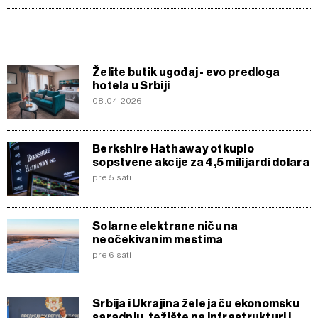
Želite butik ugođaj - evo predloga
hotela u Srbiji
08.04.2026
Berkshire Hathaway otkupio
sopstvene akcije za 4,5 milijardi dolara
pre 5 sati
Solarne elektrane niču na
neočekivanim mestima
pre 6 sati
Srbija i Ukrajina žele jaču ekonomsku
saradnju, težište na infrastrukturi i