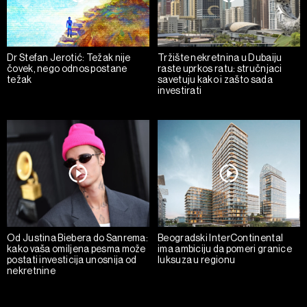
Dr Stefan Jerotić: Težak nije
Tržište nekretnina u Dubaiju
čovek, nego odnos postane
raste uprkos ratu: stručnjaci
težak
savetuju kako i zašto sada
investirati
Od Justina Biebera do Sanrema:
Beogradski InterContinental
kako vaša omiljena pesma može
ima ambiciju da pomeri granice
postati investicija unosnija od
luksuza u regionu
nekretnine