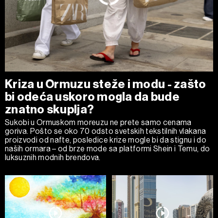
Kriza u Ormuzu steže i modu - zašto
bi odeća uskoro mogla da bude
znatno skuplja?
Sukobi u Ormuskom moreuzu ne prete samo cenama
goriva. Pošto se oko 70 odsto svetskih tekstilnih vlakana
proizvodi od nafte, posledice krize mogle bi da stignu i do
naših ormara – od brze mode sa platformi Shein i Temu, do
luksuznih modnih brendova.