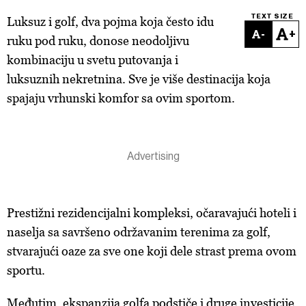
TEXT SIZE
Luksuz i golf, dva pojma koja često idu
-
+
ruku pod ruku, donose neodoljivu
kombinaciju u svetu putovanja i
luksuznih nekretnina. Sve je više destinacija koja
spajaju vrhunski komfor sa ovim sportom.
Prestižni rezidencijalni kompleksi, očaravajući hoteli i
naselja sa savršeno održavanim terenima za golf,
stvarajući oaze za sve one koji dele strast prema ovom
sportu.
Međutim, ekspanzija golfa podstiče i druge investicije