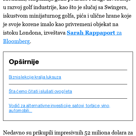
u razvoj golf industrije, kao što je slučaj sa Swingers,
iskustvom minijaturnog golfa, pića i ulične hrane koje
je svoje korene imalo kao privremeni objekat na
istoku Londona, izveštava
Sarah Rappaport
za
Bloomberg
.
Opširnije
Biznis lekcije kralja luksuza
Šta ćemo čitati i slušati ovog leta
Vodič za alternativne investicije: satovi, torbice, vino,
automobili...
Nedavno su prikupili impresivnih 52 miliona dolara za