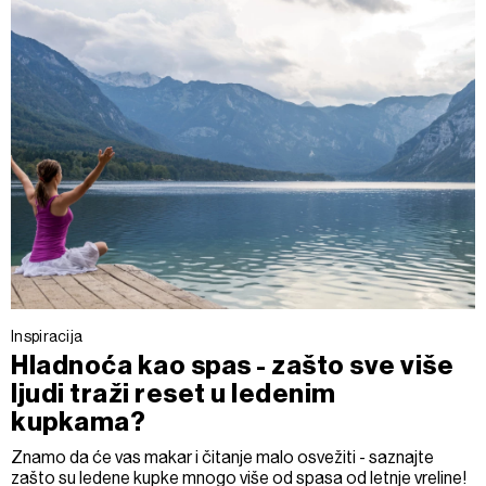
Inspiracija
Hladnoća kao spas - zašto sve više
ljudi traži reset u ledenim
kupkama?
Znamo da će vas makar i čitanje malo osvežiti - saznajte
zašto su ledene kupke mnogo više od spasa od letnje vreline!