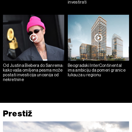
investirati
Od Justina Biebera do Sanrema:
Beogradski InterContinental
kako vaša omiljena pesma može
ima ambiciju da pomeri granice
postati investicija unosnija od
luksuza u regionu
nekretnine
Prestiž