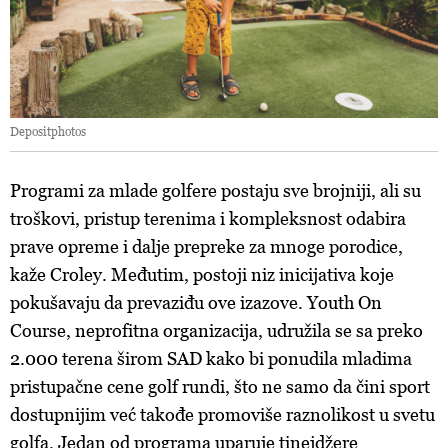
Depositphotos
Programi za mlade golfere postaju sve brojniji, ali su
troškovi, pristup terenima i kompleksnost odabira
prave opreme i dalje prepreke za mnoge porodice,
kaže Croley. Međutim, postoji niz inicijativa koje
pokušavaju da prevaziđu ove izazove. Youth On
Course, neprofitna organizacija, udružila se sa preko
2.000 terena širom SAD kako bi ponudila mladima
pristupačne cene golf rundi, što ne samo da čini sport
dostupnijim već takođe promoviše raznolikost u svetu
golfa. Jedan od programa uparuje tinejdžere