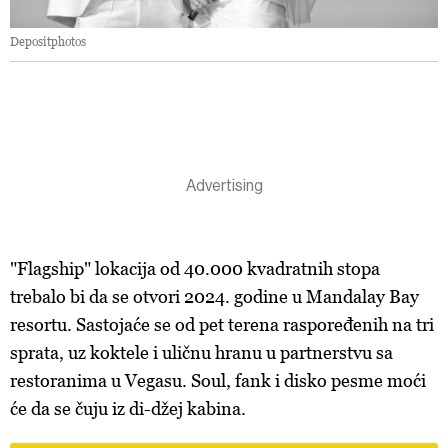
Depositphotos
"Flagship" lokacija od 40.000 kvadratnih stopa
trebalo bi da se otvori 2024. godine u Mandalay Bay
resortu. Sastojaće se od pet terena raspoređenih na tri
sprata, uz koktele i uličnu hranu u partnerstvu sa
restoranima u Vegasu. Soul, fank i disko pesme moći
će da se čuju iz di-džej kabina.