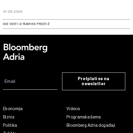
01.08.2026
SVE VESTI IZ RUBRIKE PRESTIŽ
Pretplati se na
newsletter
Ekonomija
Videos
Biznis
Programska šema
Politika
Bloomberg Adria događaji