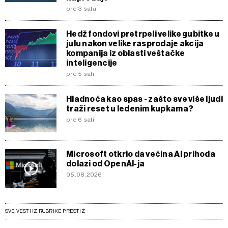
pre 3 sata
Hedž fondovi pretrpeli velike gubitke u
julu nakon velike rasprodaje akcija
kompanija iz oblasti veštačke
inteligencije
pre 5 sati
Hladnoća kao spas - zašto sve više ljudi
traži reset u ledenim kupkama?
pre 6 sati
Microsoft otkrio da većina AI prihoda
dolazi od OpenAI-ja
05.08.2026
SVE VESTI IZ RUBRIKE PRESTIŽ