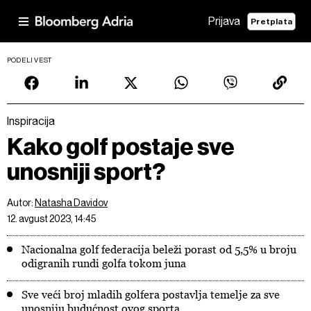
Prijava
Pretplata
PODELI VEST
Inspiracija
Kako golf postaje sve
unosniji sport?
Autor:
Natasha Davidov
12. avgust 2023, 14:45
Nacionalna golf federacija beleži porast od 5,5% u broju
odigranih rundi golfa tokom juna
Sve veći broj mladih golfera postavlja temelje za sve
unosniju budućnost ovog sporta