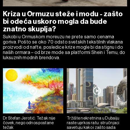
Kriza u Ormuzu steže i modu - zašto
bi odeća uskoro mogla da bude
znatno skuplja?
Sukobi u Ormuskom moreuzu ne prete samo cenama
goriva. Pošto se oko 70 odsto svetskih tekstilnih vlakana
proizvodi od nafte, posledice krize mogle bi da stignu i do
naših ormara – od brze mode sa platformi Shein i Temu, do
luksuznih modnih brendova.
Dr Stefan Jerotić: Težak nije
Tržište nekretnina u Dubaiju
čovek, nego odnos postane
raste uprkos ratu: stručnjaci
težak
savetuju kako i zašto sada