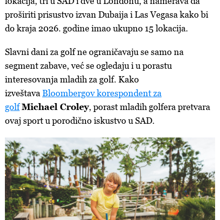
lokacija, tri u SAD i dve u Londonu, a namerava da
proširiti prisustvo izvan Dubaija i Las Vegasa kako bi
do kraja 2026. godine imao ukupno 15 lokacija.
Slavni dani za golf ne ograničavaju se samo na
segment zabave, već se ogledaju i u porastu
interesovanja mladih za golf. Kako
izveštava
Bloombergov korespondent za
golf
Michael Croley
, porast mladih golfera pretvara
ovaj sport u porodično iskustvo u SAD.