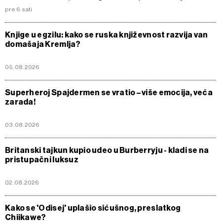
pre 6 sati
Knjige u egzilu: kako se ruska književnost razvija van
domašaja Kremlja?
05.08.2026
Superheroj Spajdermen se vratio – više emocija, veća
zarada!
03.08.2026
Britanski tajkun kupio udeo u Burberryju - kladi se na
pristupačni luksuz
02.08.2026
Kako se 'Odisej' uplašio sićušnog, preslatkog
Chiikawe?